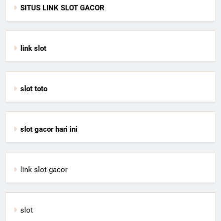
SITUS LINK SLOT GACOR
link slot
slot toto
slot gacor hari ini
link slot gacor
slot