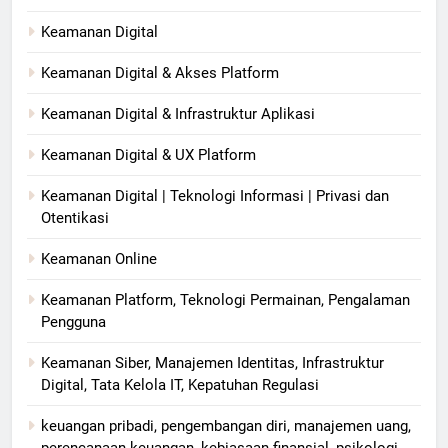
Keamanan Digital
Keamanan Digital & Akses Platform
Keamanan Digital & Infrastruktur Aplikasi
Keamanan Digital & UX Platform
Keamanan Digital | Teknologi Informasi | Privasi dan
Otentikasi
Keamanan Online
Keamanan Platform, Teknologi Permainan, Pengalaman
Pengguna
Keamanan Siber, Manajemen Identitas, Infrastruktur
Digital, Tata Kelola IT, Kepatuhan Regulasi
keuangan pribadi, pengembangan diri, manajemen uang,