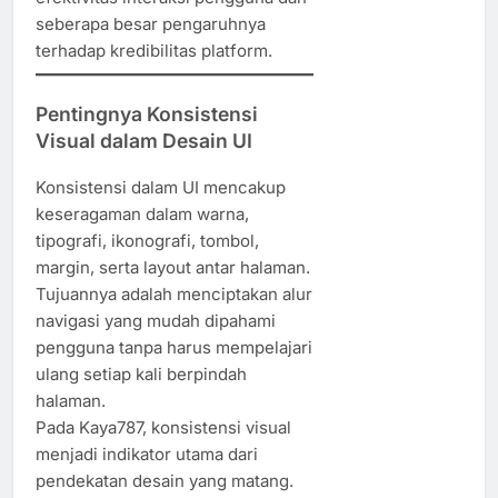
seberapa besar pengaruhnya
terhadap kredibilitas platform.
Pentingnya Konsistensi
Visual dalam Desain UI
Konsistensi dalam UI mencakup
keseragaman dalam warna,
tipografi, ikonografi, tombol,
margin, serta layout antar halaman.
Tujuannya adalah menciptakan alur
navigasi yang mudah dipahami
pengguna tanpa harus mempelajari
ulang setiap kali berpindah
halaman.
Pada Kaya787, konsistensi visual
menjadi indikator utama dari
pendekatan desain yang matang.