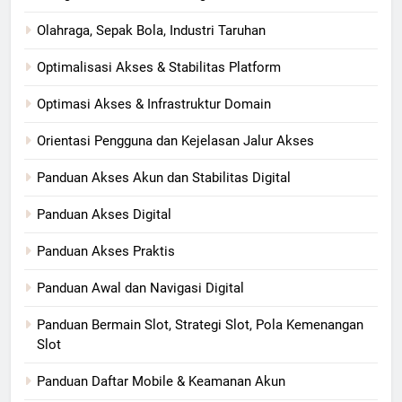
Olahraga, Sepak Bola, Industri Taruhan
Optimalisasi Akses & Stabilitas Platform
Optimasi Akses & Infrastruktur Domain
Orientasi Pengguna dan Kejelasan Jalur Akses
Panduan Akses Akun dan Stabilitas Digital
Panduan Akses Digital
Panduan Akses Praktis
Panduan Awal dan Navigasi Digital
Panduan Bermain Slot, Strategi Slot, Pola Kemenangan
Slot
Panduan Daftar Mobile & Keamanan Akun