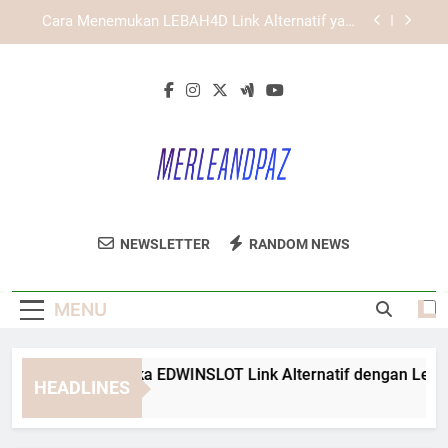
Skip
KAYA787 Alternatif sebagai Opsi Akses dengan
to
Sistem yang Responsif
content
KAYA787 Alternatif sebagai Jalur Akses yang
Mudah Dipahami Pengguna
Panduan Membuka EDWINSLOT Link Alternatif
dengan Lebih Praktis
Cara Menemukan LEBAH4D Link Alternatif yang
Mudah Diakses
KAYA787 Alternatif sebagai Opsi Akses dengan
Sistem yang Responsif
Merle And Paz
Dapatkan Perhiasan Mewah Dan Aksesori
KAYA787 Alternatif sebagai Jalur Akses yang
NEWSLETTER
RANDOM NEWS
Mudah Dipahami Pengguna
Berkualitas Di Merle And Paz Untuk
Melengkapi Gaya Anda.
MENU
nduan Membuka EDWINSLOT Link Alternatif dengan Lebih Pra
HEADLINES
Weeks Ago