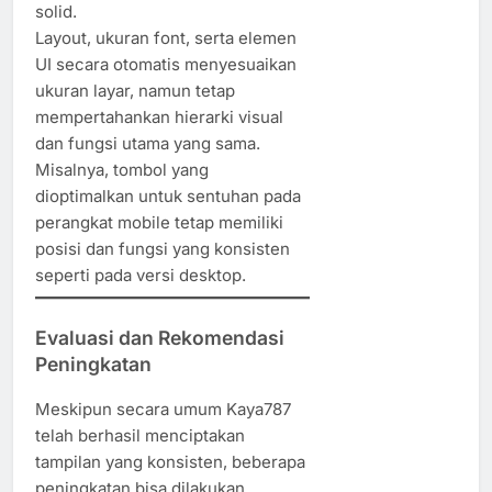
solid.
Layout, ukuran font, serta elemen
UI secara otomatis menyesuaikan
ukuran layar, namun tetap
mempertahankan hierarki visual
dan fungsi utama yang sama.
Misalnya, tombol yang
dioptimalkan untuk sentuhan pada
perangkat mobile tetap memiliki
posisi dan fungsi yang konsisten
seperti pada versi desktop.
Evaluasi dan Rekomendasi
Peningkatan
Meskipun secara umum Kaya787
telah berhasil menciptakan
tampilan yang konsisten, beberapa
peningkatan bisa dilakukan.