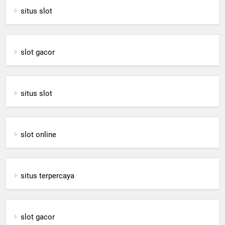
situs slot
slot gacor
situs slot
slot online
situs terpercaya
slot gacor