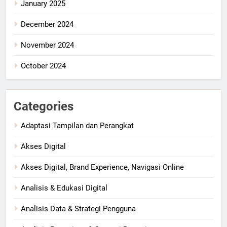
January 2025
December 2024
November 2024
October 2024
Categories
Adaptasi Tampilan dan Perangkat
Akses Digital
Akses Digital, Brand Experience, Navigasi Online
Analisis & Edukasi Digital
Analisis Data & Strategi Pengguna