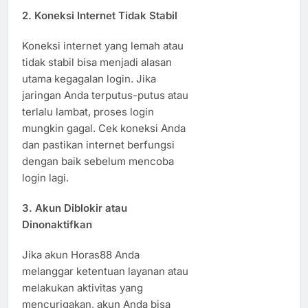
2.
Koneksi Internet Tidak Stabil
Koneksi internet yang lemah atau
tidak stabil bisa menjadi alasan
utama kegagalan login. Jika
jaringan Anda terputus-putus atau
terlalu lambat, proses login
mungkin gagal. Cek koneksi Anda
dan pastikan internet berfungsi
dengan baik sebelum mencoba
login lagi.
3.
Akun Diblokir atau
Dinonaktifkan
Jika akun Horas88 Anda
melanggar ketentuan layanan atau
melakukan aktivitas yang
mencurigakan, akun Anda bisa