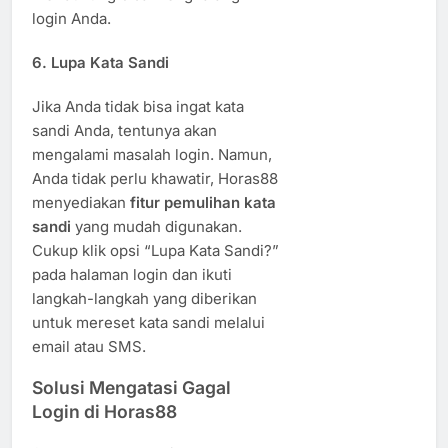
login Anda.
6.
Lupa Kata Sandi
Jika Anda tidak bisa ingat kata
sandi Anda, tentunya akan
mengalami masalah login. Namun,
Anda tidak perlu khawatir, Horas88
menyediakan
fitur pemulihan kata
sandi
yang mudah digunakan.
Cukup klik opsi “Lupa Kata Sandi?”
pada halaman login dan ikuti
langkah-langkah yang diberikan
untuk mereset kata sandi melalui
email atau SMS.
Solusi Mengatasi Gagal
Login di Horas88