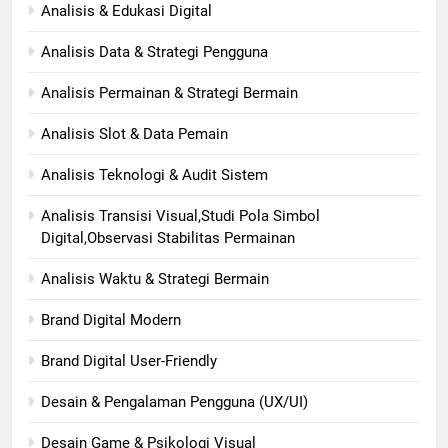
Analisis & Edukasi Digital
Analisis Data & Strategi Pengguna
Analisis Permainan & Strategi Bermain
Analisis Slot & Data Pemain
Analisis Teknologi & Audit Sistem
Analisis Transisi Visual,Studi Pola Simbol
Digital,Observasi Stabilitas Permainan
Analisis Waktu & Strategi Bermain
Brand Digital Modern
Brand Digital User-Friendly
Desain & Pengalaman Pengguna (UX/UI)
Desain Game & Psikologi Visual