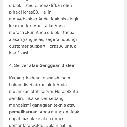
diblokir atau dinonaktifkan oleh
pihak Horas88. Hal ini
menyebabkan Anda tidak bisa login
ke akun tersebut. Jika Anda
merasa akun Anda diblokir tanpa
alasan yang jelas, segera hubungi
customer support
Horas88 untuk
klarifikasi.
4.
Server atau Gangguan Sistem
Kadang-kadang, masalah login
bukan disebabkan oleh Anda,
melainkan oleh server Horas88 itu
sendiri. Jika server sedang
mengalami
gangguan teknis
atau
pemeliharaan
, Anda mungkin tidak
dapat masuk ke akun untuk
sementara waktu. Dalam hal ini,