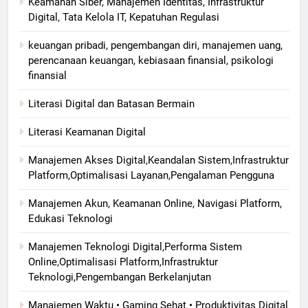
Keamanan Siber, Manajemen Identitas, Infrastruktur
Digital, Tata Kelola IT, Kepatuhan Regulasi
keuangan pribadi, pengembangan diri, manajemen uang,
perencanaan keuangan, kebiasaan finansial, psikologi
finansial
Literasi Digital dan Batasan Bermain
Literasi Keamanan Digital
Manajemen Akses Digital,Keandalan Sistem,Infrastruktur
Platform,Optimalisasi Layanan,Pengalaman Pengguna
Manajemen Akun, Keamanan Online, Navigasi Platform,
Edukasi Teknologi
Manajemen Teknologi Digital,Performa Sistem
Online,Optimalisasi Platform,Infrastruktur
Teknologi,Pengembangan Berkelanjutan
Manajemen Waktu • Gaming Sehat • Produktivitas Digital