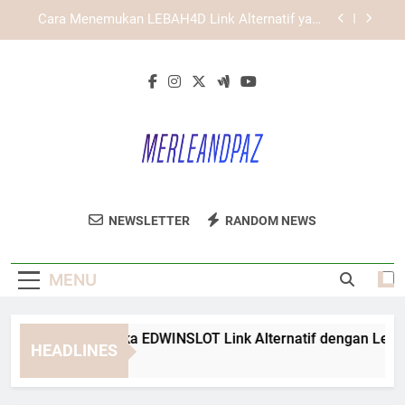
Skip
KAYA787 Alternatif sebagai Opsi Akses dengan
to
Sistem yang Responsif
content
KAYA787 Alternatif sebagai Jalur Akses yang
Mudah Dipahami Pengguna
Panduan Membuka EDWINSLOT Link Alternatif
dengan Lebih Praktis
Cara Menemukan LEBAH4D Link Alternatif yang
Mudah Diakses
KAYA787 Alternatif sebagai Opsi Akses dengan
Sistem yang Responsif
Merle And Paz
Dapatkan Perhiasan Mewah Dan Aksesori
KAYA787 Alternatif sebagai Jalur Akses yang
NEWSLETTER
RANDOM NEWS
Mudah Dipahami Pengguna
Berkualitas Di Merle And Paz Untuk
Melengkapi Gaya Anda.
MENU
nduan Membuka EDWINSLOT Link Alternatif dengan Lebih Pra
HEADLINES
Weeks Ago