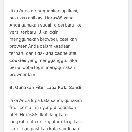
Jika Anda menggunakan aplikasi,
pastikan aplikasi Horas88 yang
Anda gunakan sudah diperbarui ke
versi terbaru. Jika login
menggunakan browser, pastikan
browser Anda dalam keadaan
terbaru dan tidak ada
cache
atau
cookies
yang mengganggu. Jika
perlu, coba login menggunakan
browser lain.
6.
Gunakan Fitur Lupa Kata Sandi
Jika Anda lupa kata sandi, gunakan
fitur pemulihan yang disediakan
oleh Horas88. Ikuti langkah-
langkah untuk mengatur ulang kata
sandi dan pastikan kata sandi baru