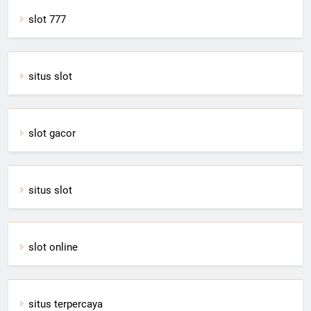
slot 777
situs slot
slot gacor
situs slot
slot online
situs terpercaya