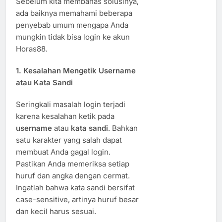
Sebelum kita membahas solusinya,
ada baiknya memahami beberapa
penyebab umum mengapa Anda
mungkin tidak bisa login ke akun
Horas88.
1.
Kesalahan Mengetik Username
atau Kata Sandi
Seringkali masalah login terjadi
karena kesalahan ketik pada
username
atau
kata sandi
. Bahkan
satu karakter yang salah dapat
membuat Anda gagal login.
Pastikan Anda memeriksa setiap
huruf dan angka dengan cermat.
Ingatlah bahwa kata sandi bersifat
case-sensitive, artinya huruf besar
dan kecil harus sesuai.