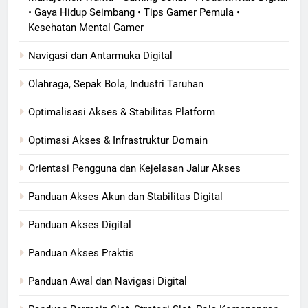
• Gaya Hidup Seimbang • Tips Gamer Pemula •
Kesehatan Mental Gamer
Navigasi dan Antarmuka Digital
Olahraga, Sepak Bola, Industri Taruhan
Optimalisasi Akses & Stabilitas Platform
Optimasi Akses & Infrastruktur Domain
Orientasi Pengguna dan Kejelasan Jalur Akses
Panduan Akses Akun dan Stabilitas Digital
Panduan Akses Digital
Panduan Akses Praktis
Panduan Awal dan Navigasi Digital