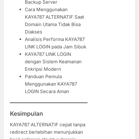
Backup Server
Cara Menggunakan
KAYA787 ALTERNATIF Saat
Domain Utama Tidak Bisa
Diakses
Analisis Performa KAYA787
LINK LOGIN pada Jam Sibuk
KAYA787 LINK LOGIN
dengan Sistem Keamanan
Enkripsi Modern
Panduan Pemula
Menggunakan KAYA787
LOGIN Secara Aman
Kesimpulan
KAYA787 ALTERNATIF cepat tanpa
redirect berlebihan menunjukkan