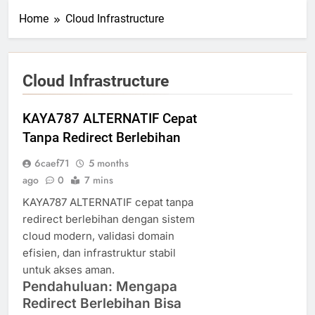
Home
Cloud Infrastructure
Cloud Infrastructure
KAYA787 ALTERNATIF Cepat
Tanpa Redirect Berlebihan
6caef71
5 months
ago
0
7 mins
KAYA787 ALTERNATIF cepat tanpa
redirect berlebihan dengan sistem
cloud modern, validasi domain
efisien, dan infrastruktur stabil
untuk akses aman.
Pendahuluan: Mengapa
Redirect Berlebihan Bisa