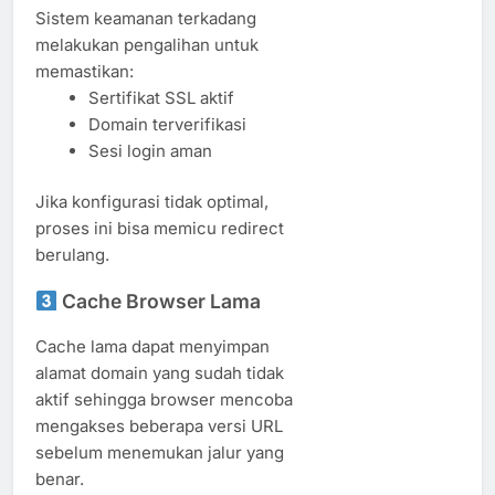
Sistem keamanan terkadang
melakukan pengalihan untuk
memastikan:
Sertifikat SSL aktif
Domain terverifikasi
Sesi login aman
Jika konfigurasi tidak optimal,
proses ini bisa memicu redirect
berulang.
Cache Browser Lama
Cache lama dapat menyimpan
alamat domain yang sudah tidak
aktif sehingga browser mencoba
mengakses beberapa versi URL
sebelum menemukan jalur yang
benar.