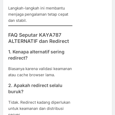
Langkah-langkah ini membantu
menjaga pengalaman tetap cepat
dan stabil.
FAQ Seputar KAYA787
ALTERNATIF dan Redirect
1. Kenapa alternatif sering
redirect?
Biasanya karena validasi keamanan
atau cache browser lama.
2. Apakah redirect selalu
buruk?
Tidak. Redirect kadang diperlukan
untuk keamanan dan distribusi
server.