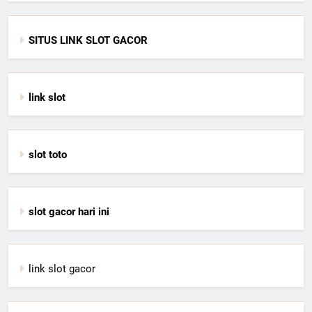
SITUS LINK SLOT GACOR
link slot
slot toto
slot gacor hari ini
link slot gacor