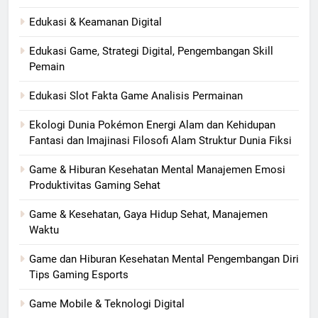
Edukasi & Keamanan Digital
Edukasi Game, Strategi Digital, Pengembangan Skill
Pemain
Edukasi Slot Fakta Game Analisis Permainan
Ekologi Dunia Pokémon Energi Alam dan Kehidupan
Fantasi dan Imajinasi Filosofi Alam Struktur Dunia Fiksi
Game & Hiburan Kesehatan Mental Manajemen Emosi
Produktivitas Gaming Sehat
Game & Kesehatan, Gaya Hidup Sehat, Manajemen
Waktu
Game dan Hiburan Kesehatan Mental Pengembangan Diri
Tips Gaming Esports
Game Mobile & Teknologi Digital