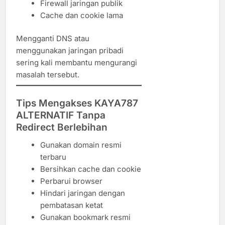
Firewall jaringan publik
Cache dan cookie lama
Mengganti DNS atau
menggunakan jaringan pribadi
sering kali membantu mengurangi
masalah tersebut.
Tips Mengakses KAYA787
ALTERNATIF Tanpa
Redirect Berlebihan
Gunakan domain resmi
terbaru
Bersihkan cache dan cookie
Perbarui browser
Hindari jaringan dengan
pembatasan ketat
Gunakan bookmark resmi