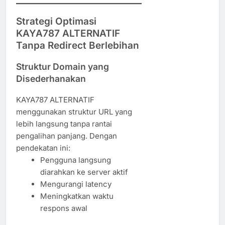
Strategi Optimasi
KAYA787 ALTERNATIF
Tanpa Redirect Berlebihan
Struktur Domain yang
Disederhanakan
KAYA787 ALTERNATIF
menggunakan struktur URL yang
lebih langsung tanpa rantai
pengalihan panjang. Dengan
pendekatan ini:
Pengguna langsung
diarahkan ke server aktif
Mengurangi latency
Meningkatkan waktu
respons awal