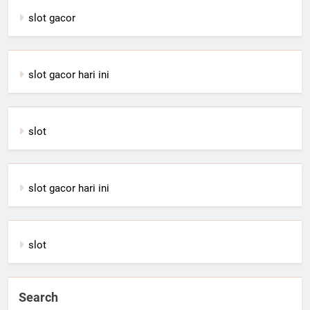
slot gacor
slot gacor hari ini
slot
slot gacor hari ini
slot
Search