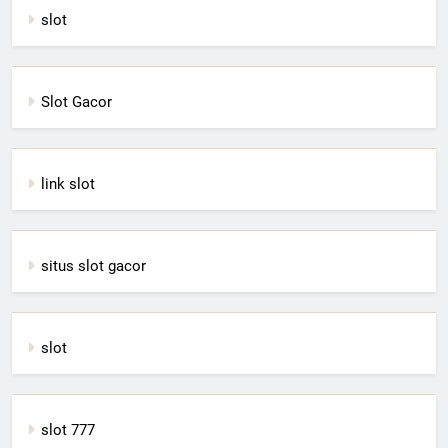
slot
Slot Gacor
link slot
situs slot gacor
slot
slot 777