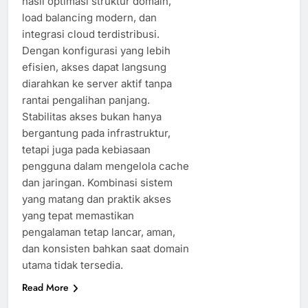
hasil optimasi struktur domain,
load balancing modern, dan
integrasi cloud terdistribusi.
Dengan konfigurasi yang lebih
efisien, akses dapat langsung
diarahkan ke server aktif tanpa
rantai pengalihan panjang.
Stabilitas akses bukan hanya
bergantung pada infrastruktur,
tetapi juga pada kebiasaan
pengguna dalam mengelola cache
dan jaringan. Kombinasi sistem
yang matang dan praktik akses
yang tepat memastikan
pengalaman tetap lancar, aman,
dan konsisten bahkan saat domain
utama tidak tersedia.
Read More