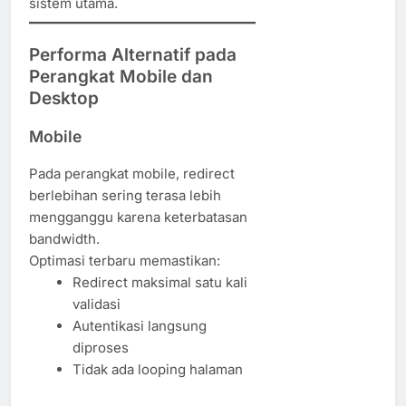
sistem utama.
Performa Alternatif pada
Perangkat Mobile dan
Desktop
Mobile
Pada perangkat mobile, redirect
berlebihan sering terasa lebih
mengganggu karena keterbatasan
bandwidth.
Optimasi terbaru memastikan:
Redirect maksimal satu kali
validasi
Autentikasi langsung
diproses
Tidak ada looping halaman