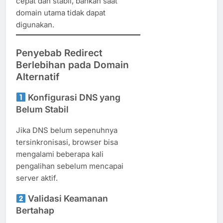
cepat dan stabil, bahkan saat
domain utama tidak dapat
digunakan.
Penyebab Redirect
Berlebihan pada Domain
Alternatif
Konfigurasi DNS yang
Belum Stabil
Jika DNS belum sepenuhnya
tersinkronisasi, browser bisa
mengalami beberapa kali
pengalihan sebelum mencapai
server aktif.
Validasi Keamanan
Bertahap