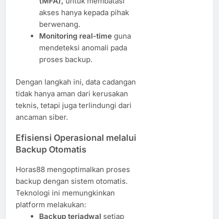
(MFA),
untuk membatasi
akses hanya kepada pihak
berwenang.
Monitoring real-time
guna
mendeteksi anomali pada
proses backup.
Dengan langkah ini, data cadangan
tidak hanya aman dari kerusakan
teknis, tetapi juga terlindungi dari
ancaman siber.
Efisiensi Operasional melalui
Backup Otomatis
Horas88 mengoptimalkan proses
backup dengan sistem otomatis.
Teknologi ini memungkinkan
platform melakukan:
Backup terjadwal
setiap