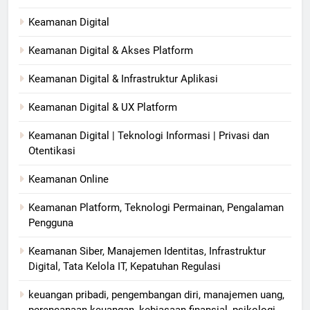
Keamanan Digital
Keamanan Digital & Akses Platform
Keamanan Digital & Infrastruktur Aplikasi
Keamanan Digital & UX Platform
Keamanan Digital | Teknologi Informasi | Privasi dan
Otentikasi
Keamanan Online
Keamanan Platform, Teknologi Permainan, Pengalaman
Pengguna
Keamanan Siber, Manajemen Identitas, Infrastruktur
Digital, Tata Kelola IT, Kepatuhan Regulasi
keuangan pribadi, pengembangan diri, manajemen uang,
perencanaan keuangan, kebiasaan finansial, psikologi