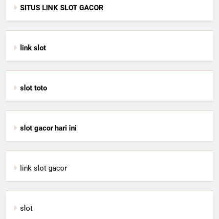
SITUS LINK SLOT GACOR
link slot
slot toto
slot gacor hari ini
link slot gacor
slot