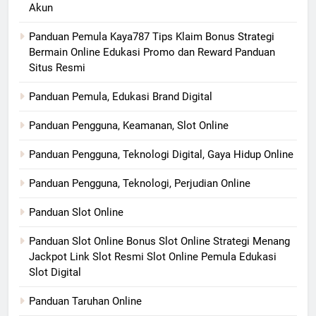
Akun
Panduan Pemula Kaya787 Tips Klaim Bonus Strategi
Bermain Online Edukasi Promo dan Reward Panduan
Situs Resmi
Panduan Pemula, Edukasi Brand Digital
Panduan Pengguna, Keamanan, Slot Online
Panduan Pengguna, Teknologi Digital, Gaya Hidup Online
Panduan Pengguna, Teknologi, Perjudian Online
Panduan Slot Online
Panduan Slot Online Bonus Slot Online Strategi Menang
Jackpot Link Slot Resmi Slot Online Pemula Edukasi
Slot Digital
Panduan Taruhan Online