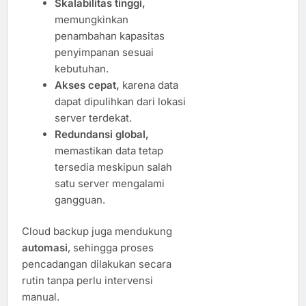
Skalabilitas tinggi,
memungkinkan
penambahan kapasitas
penyimpanan sesuai
kebutuhan.
Akses cepat,
karena data
dapat dipulihkan dari lokasi
server terdekat.
Redundansi global,
memastikan data tetap
tersedia meskipun salah
satu server mengalami
gangguan.
Cloud backup juga mendukung
automasi
, sehingga proses
pencadangan dilakukan secara
rutin tanpa perlu intervensi
manual.