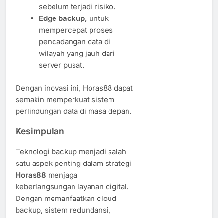
sebelum terjadi risiko.
Edge backup,
untuk
mempercepat proses
pencadangan data di
wilayah yang jauh dari
server pusat.
Dengan inovasi ini, Horas88 dapat
semakin memperkuat sistem
perlindungan data di masa depan.
Kesimpulan
Teknologi backup menjadi salah
satu aspek penting dalam strategi
Horas88
menjaga
keberlangsungan layanan digital.
Dengan memanfaatkan cloud
backup, sistem redundansi,