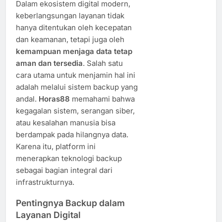
Dalam ekosistem digital modern,
keberlangsungan layanan tidak
hanya ditentukan oleh kecepatan
dan keamanan, tetapi juga oleh
kemampuan menjaga data tetap
aman dan tersedia
. Salah satu
cara utama untuk menjamin hal ini
adalah melalui sistem backup yang
andal.
Horas88
memahami bahwa
kegagalan sistem, serangan siber,
atau kesalahan manusia bisa
berdampak pada hilangnya data.
Karena itu, platform ini
menerapkan teknologi backup
sebagai bagian integral dari
infrastrukturnya.
Pentingnya Backup dalam
Layanan Digital