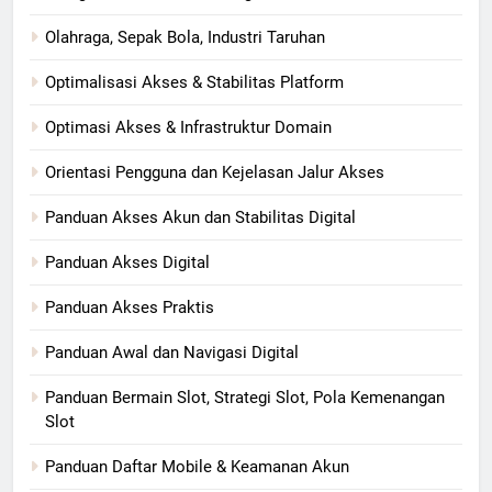
Olahraga, Sepak Bola, Industri Taruhan
Optimalisasi Akses & Stabilitas Platform
Optimasi Akses & Infrastruktur Domain
Orientasi Pengguna dan Kejelasan Jalur Akses
Panduan Akses Akun dan Stabilitas Digital
Panduan Akses Digital
Panduan Akses Praktis
Panduan Awal dan Navigasi Digital
Panduan Bermain Slot, Strategi Slot, Pola Kemenangan
Slot
Panduan Daftar Mobile & Keamanan Akun