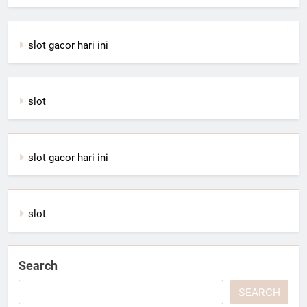
slot gacor hari ini
slot
slot gacor hari ini
slot
Search
SEARCH