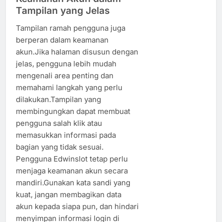
Tampilan yang Jelas
Tampilan ramah pengguna juga
berperan dalam keamanan
akun.Jika halaman disusun dengan
jelas, pengguna lebih mudah
mengenali area penting dan
memahami langkah yang perlu
dilakukan.Tampilan yang
membingungkan dapat membuat
pengguna salah klik atau
memasukkan informasi pada
bagian yang tidak sesuai.
Pengguna Edwinslot tetap perlu
menjaga keamanan akun secara
mandiri.Gunakan kata sandi yang
kuat, jangan membagikan data
akun kepada siapa pun, dan hindari
menyimpan informasi login di