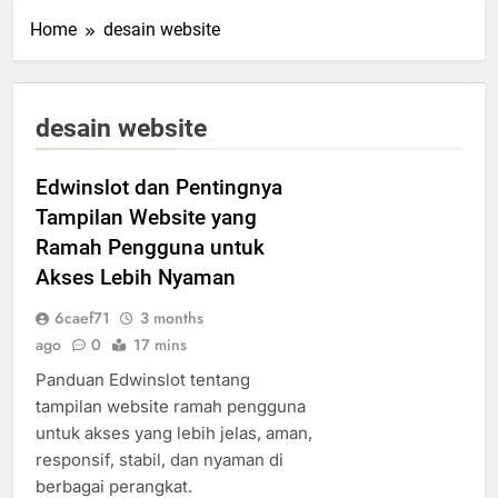
Home
desain website
desain website
Edwinslot dan Pentingnya
Tampilan Website yang
Ramah Pengguna untuk
Akses Lebih Nyaman
6caef71
3 months
ago
0
17 mins
Panduan Edwinslot tentang
tampilan website ramah pengguna
untuk akses yang lebih jelas, aman,
responsif, stabil, dan nyaman di
berbagai perangkat.