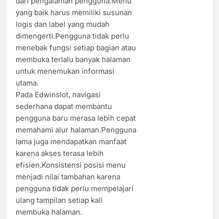
dari pengalaman pengguna.Menu
yang baik harus memiliki susunan
logis dan label yang mudah
dimengerti.Pengguna tidak perlu
menebak fungsi setiap bagian atau
membuka terlalu banyak halaman
untuk menemukan informasi
utama.
Pada Edwinslot, navigasi
sederhana dapat membantu
pengguna baru merasa lebih cepat
memahami alur halaman.Pengguna
lama juga mendapatkan manfaat
karena akses terasa lebih
efisien.Konsistensi posisi menu
menjadi nilai tambahan karena
pengguna tidak perlu mempelajari
ulang tampilan setiap kali
membuka halaman.