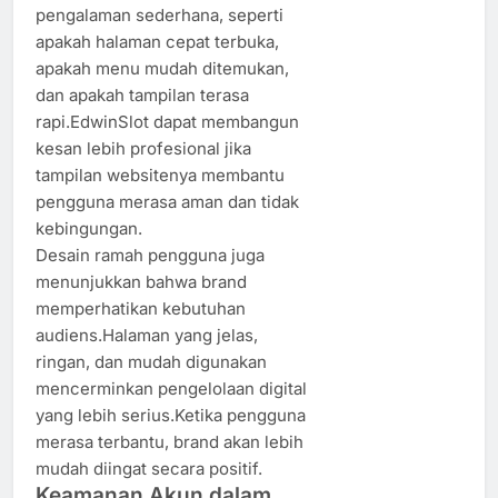
pengalaman sederhana, seperti
apakah halaman cepat terbuka,
apakah menu mudah ditemukan,
dan apakah tampilan terasa
rapi.EdwinSlot dapat membangun
kesan lebih profesional jika
tampilan websitenya membantu
pengguna merasa aman dan tidak
kebingungan.
Desain ramah pengguna juga
menunjukkan bahwa brand
memperhatikan kebutuhan
audiens.Halaman yang jelas,
ringan, dan mudah digunakan
mencerminkan pengelolaan digital
yang lebih serius.Ketika pengguna
merasa terbantu, brand akan lebih
mudah diingat secara positif.
Keamanan Akun dalam