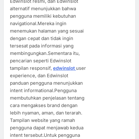
Edwinslot resmi, dan Edwinslot
alternatif menunjukkan bahwa
pengguna memiliki kebutuhan
navigational.Mereka ingin
menemukan halaman yang sesuai
dengan cepat dan tidak ingin
tersesat pada informasi yang
membingungkan.Sementara itu,
pencarian seperti Edwinslot
tampilan responsif,
edwinslot
user
experience, dan Edwinslot
panduan pengguna menunjukkan
intent informational.Pengguna
membutuhkan penjelasan tentang
cara mengakses brand dengan
lebih nyaman, aman, dan terarah.
Tampilan website yang ramah
pengguna dapat menjawab kedua
intent tersebut.Untuk pengguna