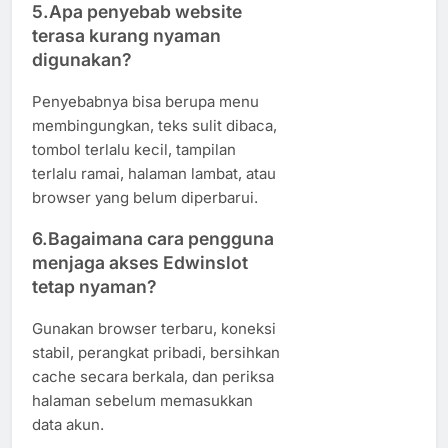
5.Apa penyebab website
terasa kurang nyaman
digunakan?
Penyebabnya bisa berupa menu
membingungkan, teks sulit dibaca,
tombol terlalu kecil, tampilan
terlalu ramai, halaman lambat, atau
browser yang belum diperbarui.
6.Bagaimana cara pengguna
menjaga akses Edwinslot
tetap nyaman?
Gunakan browser terbaru, koneksi
stabil, perangkat pribadi, bersihkan
cache secara berkala, dan periksa
halaman sebelum memasukkan
data akun.