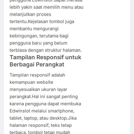
lebih yakin saat memilih menu atau
melanjutkan proses
tertentu.Kejelasan tombol juga
membantu mengurangi
kebingungan, terutama bagi
pengguna baru yang belum
terbiasa dengan struktur halaman.
Tampilan Responsif untuk
Berbagai Perangkat
Tampilan responsif adalah
kemampuan website
menyesuaikan ukuran layar
perangkat.Hal ini sangat penting
karena pengguna dapat membuka
Edwinslot melalui smartphone,
tablet, laptop, atau desktop.Jika
halaman responsif, teks tetap
terbaca, tombol tetap mudah