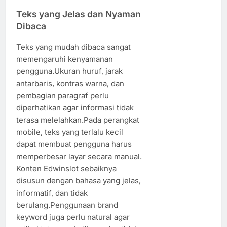
Teks yang Jelas dan Nyaman
Dibaca
Teks yang mudah dibaca sangat
memengaruhi kenyamanan
pengguna.Ukuran huruf, jarak
antarbaris, kontras warna, dan
pembagian paragraf perlu
diperhatikan agar informasi tidak
terasa melelahkan.Pada perangkat
mobile, teks yang terlalu kecil
dapat membuat pengguna harus
memperbesar layar secara manual.
Konten Edwinslot sebaiknya
disusun dengan bahasa yang jelas,
informatif, dan tidak
berulang.Penggunaan brand
keyword juga perlu natural agar