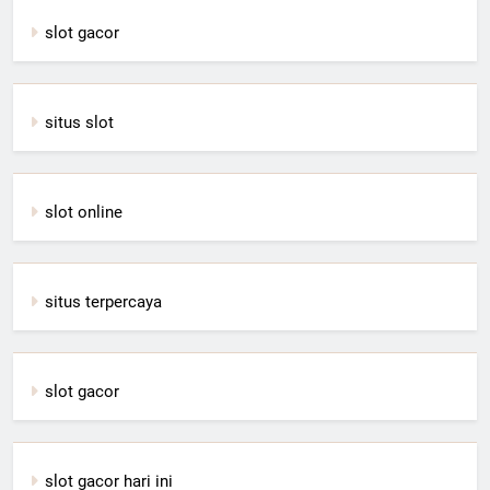
slot gacor
situs slot
slot online
situs terpercaya
slot gacor
slot gacor hari ini