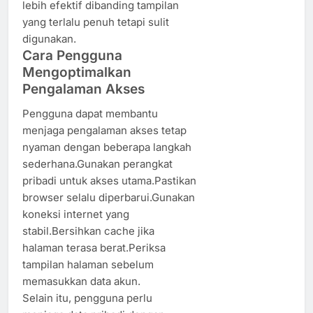
lebih efektif dibanding tampilan
yang terlalu penuh tetapi sulit
digunakan.
Cara Pengguna
Mengoptimalkan
Pengalaman Akses
Pengguna dapat membantu
menjaga pengalaman akses tetap
nyaman dengan beberapa langkah
sederhana.Gunakan perangkat
pribadi untuk akses utama.Pastikan
browser selalu diperbarui.Gunakan
koneksi internet yang
stabil.Bersihkan cache jika
halaman terasa berat.Periksa
tampilan halaman sebelum
memasukkan data akun.
Selain itu, pengguna perlu