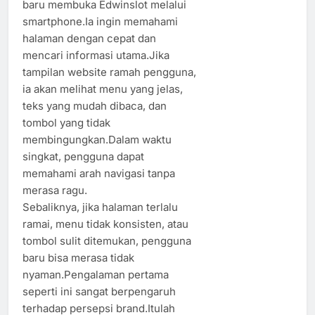
baru membuka Edwinslot melalui
smartphone.Ia ingin memahami
halaman dengan cepat dan
mencari informasi utama.Jika
tampilan website ramah pengguna,
ia akan melihat menu yang jelas,
teks yang mudah dibaca, dan
tombol yang tidak
membingungkan.Dalam waktu
singkat, pengguna dapat
memahami arah navigasi tanpa
merasa ragu.
Sebaliknya, jika halaman terlalu
ramai, menu tidak konsisten, atau
tombol sulit ditemukan, pengguna
baru bisa merasa tidak
nyaman.Pengalaman pertama
seperti ini sangat berpengaruh
terhadap persepsi brand.Itulah