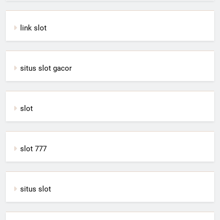
link slot
situs slot gacor
slot
slot 777
situs slot