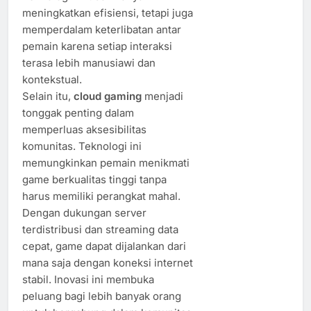
meningkatkan efisiensi, tetapi juga
memperdalam keterlibatan antar
pemain karena setiap interaksi
terasa lebih manusiawi dan
kontekstual.
Selain itu,
cloud gaming
menjadi
tonggak penting dalam
memperluas aksesibilitas
komunitas. Teknologi ini
memungkinkan pemain menikmati
game berkualitas tinggi tanpa
harus memiliki perangkat mahal.
Dengan dukungan server
terdistribusi dan streaming data
cepat, game dapat dijalankan dari
mana saja dengan koneksi internet
stabil. Inovasi ini membuka
peluang bagi lebih banyak orang