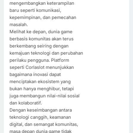
mengembangkan keterampilan
baru seperti komunikasi,
kepemimpinan, dan pemecahan
masalah.
Melihat ke depan, dunia game
berbasis komunitas akan terus
berkembang seiring dengan
kemajuan teknologi dan perubahan
perilaku pengguna. Platform
seperti Corlaslot menunjukkan
bagaimana inovasi dapat
menciptakan ekosistem yang
bukan hanya menghibur, tetapi
juga membangun nilai-nilai sosial
dan kolaboratif.
Dengan keseimbangan antara
teknologi canggih, keamanan
digital, dan semangat komunitas,
masa depan dunia game tidak