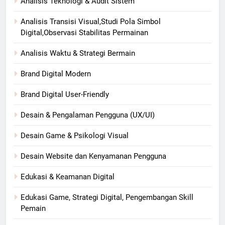
Analisis Teknologi & Audit Sistem
Analisis Transisi Visual,Studi Pola Simbol
Digital,Observasi Stabilitas Permainan
Analisis Waktu & Strategi Bermain
Brand Digital Modern
Brand Digital User-Friendly
Desain & Pengalaman Pengguna (UX/UI)
Desain Game & Psikologi Visual
Desain Website dan Kenyamanan Pengguna
Edukasi & Keamanan Digital
Edukasi Game, Strategi Digital, Pengembangan Skill
Pemain