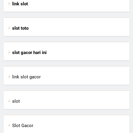
link slot
slot toto
slot gacor hari ini
link slot gacor
slot
Slot Gacor