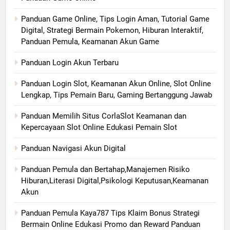
Panduan Game Online, Tips Login Aman, Tutorial Game
Digital, Strategi Bermain Pokemon, Hiburan Interaktif,
Panduan Pemula, Keamanan Akun Game
Panduan Login Akun Terbaru
Panduan Login Slot, Keamanan Akun Online, Slot Online
Lengkap, Tips Pemain Baru, Gaming Bertanggung Jawab
Panduan Memilih Situs CorlaSlot Keamanan dan
Kepercayaan Slot Online Edukasi Pemain Slot
Panduan Navigasi Akun Digital
Panduan Pemula dan Bertahap,Manajemen Risiko
Hiburan,Literasi Digital,Psikologi Keputusan,Keamanan
Akun
Panduan Pemula Kaya787 Tips Klaim Bonus Strategi
Bermain Online Edukasi Promo dan Reward Panduan