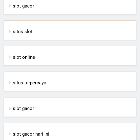
slot gacor
situs slot
slot online
situs terpercaya
slot gacor
slot gacor hari ini