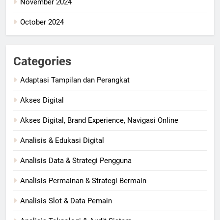
November 2024
October 2024
Categories
Adaptasi Tampilan dan Perangkat
Akses Digital
Akses Digital, Brand Experience, Navigasi Online
Analisis & Edukasi Digital
Analisis Data & Strategi Pengguna
Analisis Permainan & Strategi Bermain
Analisis Slot & Data Pemain