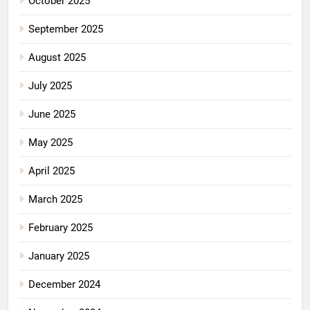
October 2025
September 2025
August 2025
July 2025
June 2025
May 2025
April 2025
March 2025
February 2025
January 2025
December 2024