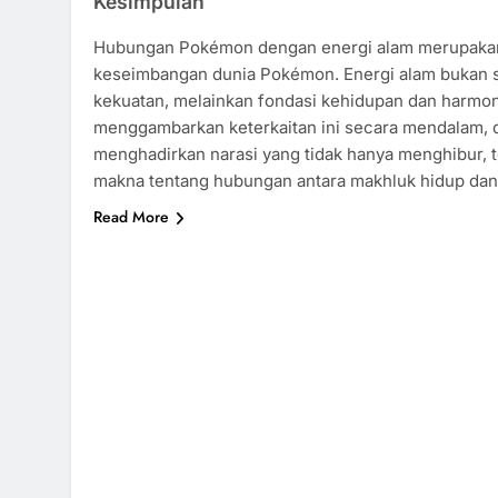
Kesimpulan
Hubungan Pokémon dengan energi alam merupakan 
keseimbangan dunia Pokémon. Energi alam bukan 
kekuatan, melainkan fondasi kehidupan dan harmo
menggambarkan keterkaitan ini secara mendalam,
menghadirkan narasi yang tidak hanya menghibur, te
makna tentang hubungan antara makhluk hidup dan
Read More