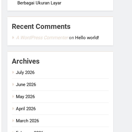
Berbagai Ukuran Layar
Recent Comments
A WordPress Commenter
on
Hello world!
Archives
July 2026
June 2026
May 2026
April 2026
March 2026