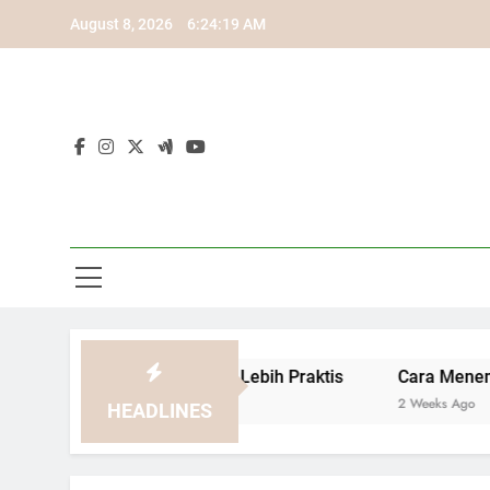
Skip
August 8, 2026
6:24:20 AM
to
content
Mer
Dapatkan 
ternatif dengan Lebih Praktis
Cara Menemukan LEBAH4
2 Weeks Ago
HEADLINES