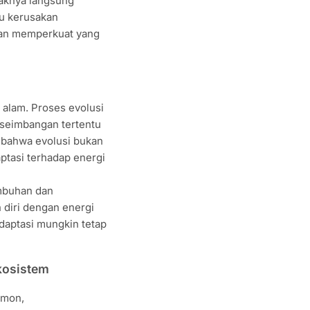
aknya langsung
au kerusakan
dan memperkuat yang
 alam. Proses evolusi
keseimbangan tertentu
 bahwa evolusi bukan
ptasi terhadap energi
umbuhan dan
diri dengan energi
daptasi mungkin tetap
kosistem
émon,