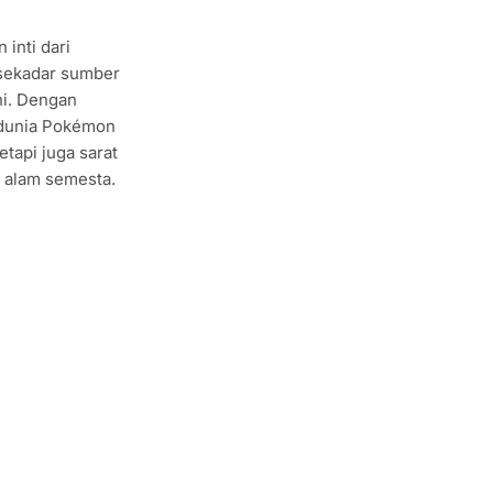
inti dari
sekadar sumber
ni. Dengan
 dunia Pokémon
tapi juga sarat
 alam semesta.