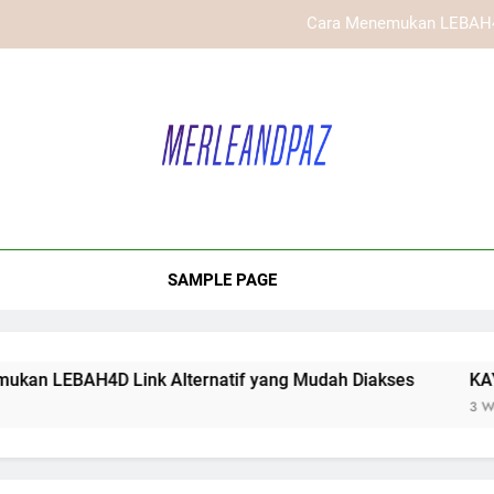
Cara Menemukan LEBAH4D
KAYA787 Alternatif sebagai Ops
KAYA787 Alternatif sebagai Jalu
Panduan Membuka EDWINSLOT L
le And Paz
Cara Menemukan LEBAH4D
Perhiasan Mewah Dan Aksesori Berkualitas Di Merle And Paz U
KAYA787 Alternatif sebagai Ops
SAMPLE PAGE
KAYA787 Alternatif sebagai Jalu
D Link Alternatif yang Mudah Diakses
KAYA787 Altern
3 Weeks Ago