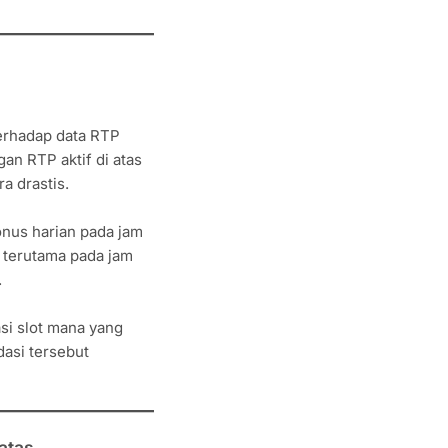
erhadap data RTP
gan RTP aktif di atas
a drastis.
nus harian pada jam
 terutama pada jam
.
si slot mana yang
asi tersebut
atas