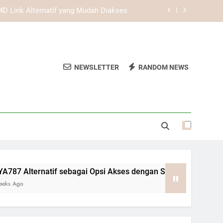
 Link Alternatif yang Mudah Diakses
i Akses dengan Sistem yang Responsif
r Akses yang Mudah Dipahami Pengguna
NEWSLETTER
RANDOM NEWS
ink Alternatif dengan Lebih Praktis
 Link Alternatif yang Mudah Diakses
ntuk Melengkapi Gaya Anda.
i Akses dengan Sistem yang Responsif
r Akses yang Mudah Dipahami Pengguna
atif sebagai Opsi Akses dengan Sistem yang Responsif