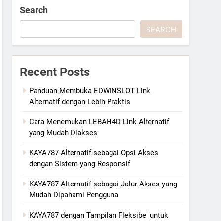
Search
SEARCH
Recent Posts
Panduan Membuka EDWINSLOT Link
Alternatif dengan Lebih Praktis
Cara Menemukan LEBAH4D Link Alternatif
yang Mudah Diakses
KAYA787 Alternatif sebagai Opsi Akses
dengan Sistem yang Responsif
KAYA787 Alternatif sebagai Jalur Akses yang
Mudah Dipahami Pengguna
KAYA787 dengan Tampilan Fleksibel untuk