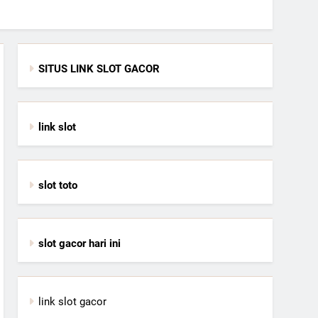
SITUS LINK SLOT GACOR
link slot
slot toto
slot gacor hari ini
link slot gacor