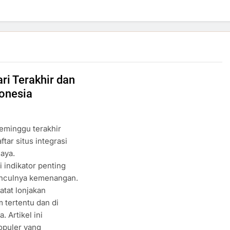
ri Terakhir dan
donesia
seminggu terakhir
tar situs integrasi
aya.
 indikator penting
unculnya kemenangan.
atat lonjakan
 tertentu dan di
. Artikel ini
opuler yang