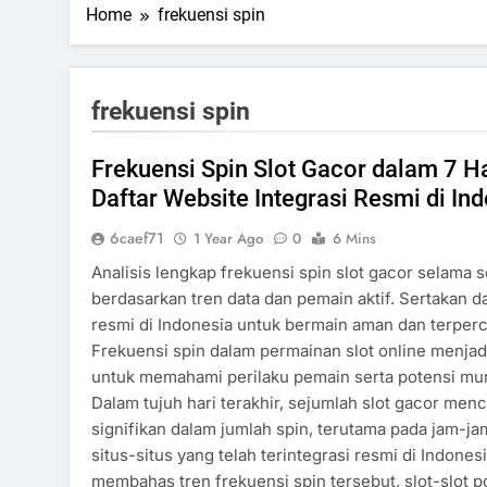
Home
frekuensi spin
frekuensi spin
Frekuensi Spin Slot Gacor dalam 7 Ha
Daftar Website Integrasi Resmi di In
6caef71
1 Year Ago
0
6 Mins
Analisis lengkap frekuensi spin slot gacor selama 
berdasarkan tren data dan pemain aktif. Sertakan daf
resmi di Indonesia untuk bermain aman dan terperc
Frekuensi spin dalam permainan slot online menjadi
untuk memahami perilaku pemain serta potensi m
Dalam tujuh hari terakhir, sejumlah slot gacor menc
signifikan dalam jumlah spin, terutama pada jam-jam
situs-situs yang telah terintegrasi resmi di Indonesia
membahas tren frekuensi spin tersebut, slot-slot p