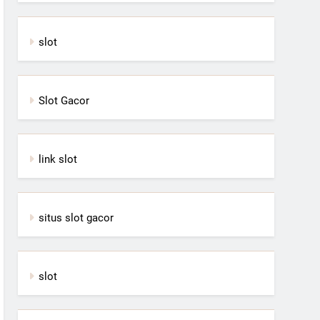
slot
Slot Gacor
link slot
situs slot gacor
slot