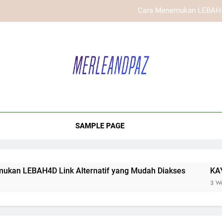
Cara Menemukan LEBAH4D
KAYA787 Alternatif sebagai Ops
KAYA787 Alternatif sebagai Jalu
Panduan Membuka EDWINSLOT L
le And Paz
Cara Menemukan LEBAH4D
Perhiasan Mewah Dan Aksesori Berkualitas Di Merle And Paz U
KAYA787 Alternatif sebagai Ops
SAMPLE PAGE
KAYA787 Alternatif sebagai Jalu
D Link Alternatif yang Mudah Diakses
KAYA787 Altern
3 Weeks Ago