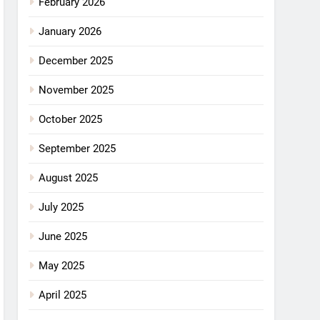
February 2026
January 2026
December 2025
November 2025
October 2025
September 2025
August 2025
July 2025
June 2025
May 2025
April 2025