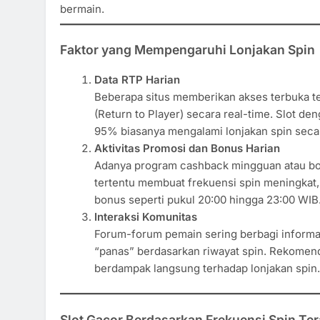
bermain.
Faktor yang Mempengaruhi Lonjakan Spin
Data RTP Harian
Beberapa situs memberikan akses terbuka t
(Return to Player) secara real-time. Slot den
95% biasanya mengalami lonjakan spin secar
Aktivitas Promosi dan Bonus Harian
Adanya program cashback mingguan atau bo
tertentu membuat frekuensi spin meningkat,
bonus seperti pukul 20:00 hingga 23:00 WIB
Interaksi Komunitas
Forum-forum pemain sering berbagi informa
“panas” berdasarkan riwayat spin. Rekomend
berdampak langsung terhadap lonjakan spin.
Slot Gacor Berdasarkan Frekuensi Spin Ter