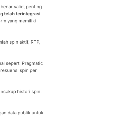
benar valid, penting
g telah terintegrasi
form yang memiliki
lah spin aktif, RTP,
nal seperti Pragmatic
rekuensi spin per
ncakup histori spin,
an data publik untuk