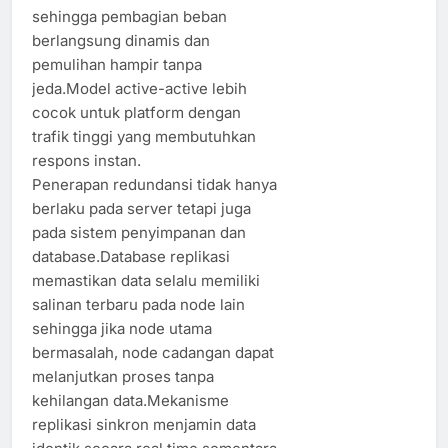
sehingga pembagian beban
berlangsung dinamis dan
pemulihan hampir tanpa
jeda.Model active-active lebih
cocok untuk platform dengan
trafik tinggi yang membutuhkan
respons instan.
Penerapan redundansi tidak hanya
berlaku pada server tetapi juga
pada sistem penyimpanan dan
database.Database replikasi
memastikan data selalu memiliki
salinan terbaru pada node lain
sehingga jika node utama
bermasalah, node cadangan dapat
melanjutkan proses tanpa
kehilangan data.Mekanisme
replikasi sinkron menjamin data