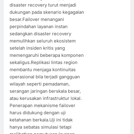
disaster recovery turut menjadi
dukungan pada skenario kegagalan
besar.Failover menangani
perpindahan layanan instan
sedangkan disaster recovery
memulihkan seluruh ekosistem
setelah insiden kritis yang
memengaruhi beberapa komponen
sekaligus.Replikasi lintas region
membantu menjaga kontinuitas
operasional bila terjadi gangguan
wilayah seperti pemadaman,
serangan jaringan berskala besar,
atau kerusakan infrastruktur lokal.
Penerapan mekanisme failover
harus didukung dengan uji
ketahanan berkala.Uji ini tidak
hanya sebatas simulasi tetapi