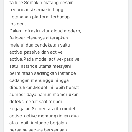
failure.Semakin matang desain
redundansi semakin tinggi
ketahanan platform terhadap
insiden.
Dalam infrastruktur cloud modern,
failover biasanya diterapkan
melalui dua pendekatan yaitu
active-passive dan active-
active.Pada model active-passive,
satu instance utama melayani
permintaan sedangkan instance
cadangan menunggu hingga
dibutuhkan.Model ini lebih hemat
sumber daya namun memerlukan
deteksi cepat saat terjadi
kegagalan.Sementara itu model
active-active memungkinkan dua
atau lebih instance berjalan
bersama secara bersamaan