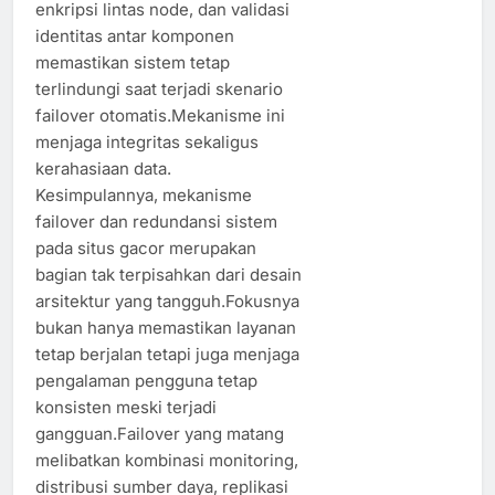
enkripsi lintas node, dan validasi
identitas antar komponen
memastikan sistem tetap
terlindungi saat terjadi skenario
failover otomatis.Mekanisme ini
menjaga integritas sekaligus
kerahasiaan data.
Kesimpulannya, mekanisme
failover dan redundansi sistem
pada situs gacor merupakan
bagian tak terpisahkan dari desain
arsitektur yang tangguh.Fokusnya
bukan hanya memastikan layanan
tetap berjalan tetapi juga menjaga
pengalaman pengguna tetap
konsisten meski terjadi
gangguan.Failover yang matang
melibatkan kombinasi monitoring,
distribusi sumber daya, replikasi