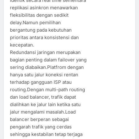
identik secara real time sementara
replikasi asinkron menawarkan
fleksibilitas dengan sedikit
delay.Namun pemilihan
bergantung pada kebutuhan
prioritas antara konsistensi dan
kecepatan.
Redundansi jaringan merupakan
bagian penting dalam failover yang
sering diabaikan.Platfrom dengan
hanya satu jalur koneksi rentan
terhadap gangguan ISP atau
routing.Dengan multi-path routing
dan load balancer, trafik dapat
dialihkan ke jalur lain ketika satu
jalur mengalami masalah.Load
balancer berperan sebagai
pengarah trafik yang cerdas
sehingga kestabilan tetap terjaga