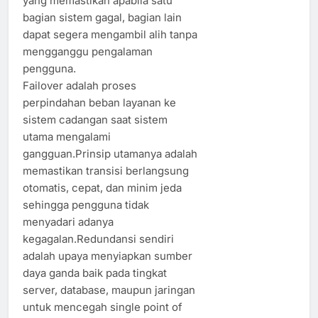
yang memastikan apabila satu
bagian sistem gagal, bagian lain
dapat segera mengambil alih tanpa
mengganggu pengalaman
pengguna.
Failover adalah proses
perpindahan beban layanan ke
sistem cadangan saat sistem
utama mengalami
gangguan.Prinsip utamanya adalah
memastikan transisi berlangsung
otomatis, cepat, dan minim jeda
sehingga pengguna tidak
menyadari adanya
kegagalan.Redundansi sendiri
adalah upaya menyiapkan sumber
daya ganda baik pada tingkat
server, database, maupun jaringan
untuk mencegah single point of