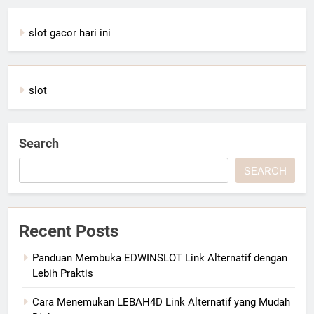
slot gacor hari ini
slot
Search
SEARCH
Recent Posts
Panduan Membuka EDWINSLOT Link Alternatif dengan
Lebih Praktis
Cara Menemukan LEBAH4D Link Alternatif yang Mudah