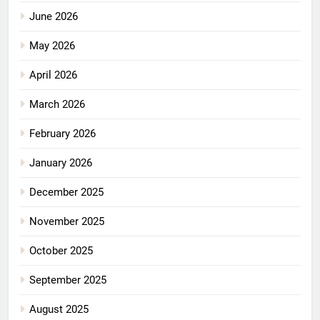
June 2026
May 2026
April 2026
March 2026
February 2026
January 2026
December 2025
November 2025
October 2025
September 2025
August 2025