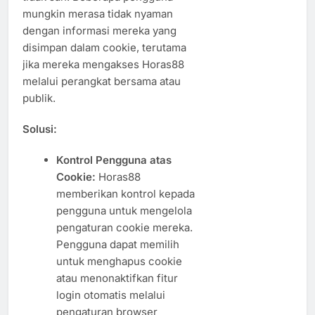
mungkin merasa tidak nyaman
dengan informasi mereka yang
disimpan dalam cookie, terutama
jika mereka mengakses Horas88
melalui perangkat bersama atau
publik.
Solusi:
Kontrol Pengguna atas
Cookie:
Horas88
memberikan kontrol kepada
pengguna untuk mengelola
pengaturan cookie mereka.
Pengguna dapat memilih
untuk menghapus cookie
atau menonaktifkan fitur
login otomatis melalui
pengaturan browser