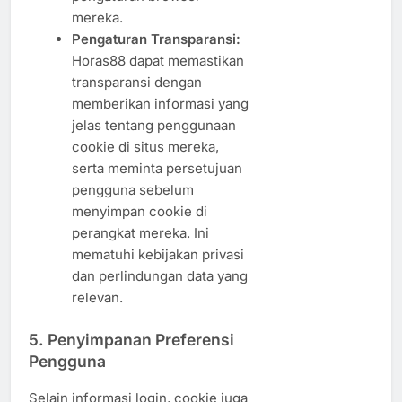
mereka.
Pengaturan Transparansi:
Horas88 dapat memastikan
transparansi dengan
memberikan informasi yang
jelas tentang penggunaan
cookie di situs mereka,
serta meminta persetujuan
pengguna sebelum
menyimpan cookie di
perangkat mereka. Ini
mematuhi kebijakan privasi
dan perlindungan data yang
relevan.
5.
Penyimpanan Preferensi
Pengguna
Selain informasi login, cookie juga