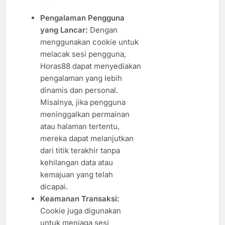
Pengalaman Pengguna
yang Lancar:
Dengan
menggunakan cookie untuk
melacak sesi pengguna,
Horas88 dapat menyediakan
pengalaman yang lebih
dinamis dan personal.
Misalnya, jika pengguna
meninggalkan permainan
atau halaman tertentu,
mereka dapat melanjutkan
dari titik terakhir tanpa
kehilangan data atau
kemajuan yang telah
dicapai.
Keamanan Transaksi:
Cookie juga digunakan
untuk menjaga sesi