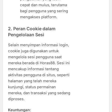
cepat dan mulus, terutama
bagi pengguna yang sering
mengakses platform.
2.
Peran Cookie dalam
Pengelolaan Sesi
Selain menyimpan informasi login,
cookie juga digunakan untuk
mengelola sesi pengguna saat
mereka berada di Horas88. Sesi ini
mencakup informasi tentang
aktivitas pengguna di situs, seperti
halaman yang telah mereka
kunjungi, status permainan
mereka, dan transaksi yang sedang
diproses.
Keuntungan: