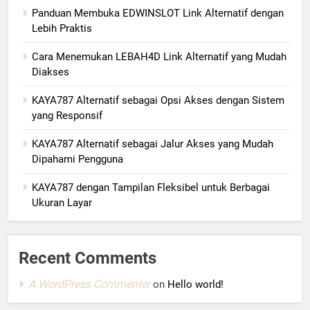
Panduan Membuka EDWINSLOT Link Alternatif dengan
Lebih Praktis
Cara Menemukan LEBAH4D Link Alternatif yang Mudah
Diakses
KAYA787 Alternatif sebagai Opsi Akses dengan Sistem
yang Responsif
KAYA787 Alternatif sebagai Jalur Akses yang Mudah
Dipahami Pengguna
KAYA787 dengan Tampilan Fleksibel untuk Berbagai
Ukuran Layar
Recent Comments
A WordPress Commenter
on
Hello world!