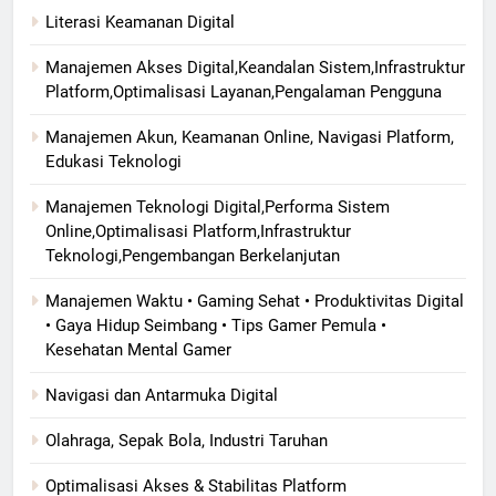
Literasi Keamanan Digital
Manajemen Akses Digital,Keandalan Sistem,Infrastruktur
Platform,Optimalisasi Layanan,Pengalaman Pengguna
Manajemen Akun, Keamanan Online, Navigasi Platform,
Edukasi Teknologi
Manajemen Teknologi Digital,Performa Sistem
Online,Optimalisasi Platform,Infrastruktur
Teknologi,Pengembangan Berkelanjutan
Manajemen Waktu • Gaming Sehat • Produktivitas Digital
• Gaya Hidup Seimbang • Tips Gamer Pemula •
Kesehatan Mental Gamer
Navigasi dan Antarmuka Digital
Olahraga, Sepak Bola, Industri Taruhan
Optimalisasi Akses & Stabilitas Platform