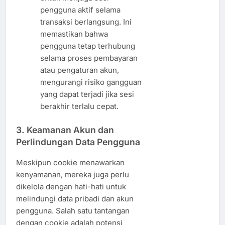
pengguna aktif selama
transaksi berlangsung. Ini
memastikan bahwa
pengguna tetap terhubung
selama proses pembayaran
atau pengaturan akun,
mengurangi risiko gangguan
yang dapat terjadi jika sesi
berakhir terlalu cepat.
3.
Keamanan Akun dan
Perlindungan Data Pengguna
Meskipun cookie menawarkan
kenyamanan, mereka juga perlu
dikelola dengan hati-hati untuk
melindungi data pribadi dan akun
pengguna. Salah satu tantangan
dengan cookie adalah potensi