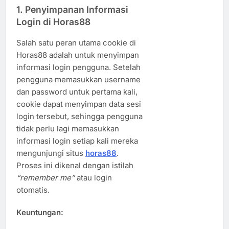
1.
Penyimpanan Informasi
Login di Horas88
Salah satu peran utama cookie di
Horas88 adalah untuk menyimpan
informasi login pengguna. Setelah
pengguna memasukkan username
dan password untuk pertama kali,
cookie dapat menyimpan data sesi
login tersebut, sehingga pengguna
tidak perlu lagi memasukkan
informasi login setiap kali mereka
mengunjungi situs
horas88
.
Proses ini dikenal dengan istilah
“remember me”
atau login
otomatis.
Keuntungan: