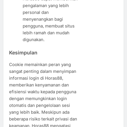
pengalaman yang lebih
personal dan
menyenangkan bagi
pengguna, membuat situs
lebih ramah dan mudah
digunakan.
Kesimpulan
Cookie memainkan peran yang
sangat penting dalam menyimpan
informasi login di Horas88,
memberikan kenyamanan dan
efisiensi waktu kepada pengguna
dengan memungkinkan login
otomatis dan pengelolaan sesi
yang lebih baik. Meskipun ada
beberapa risiko terkait privasi dan
keamanan, Horas88 mengatasi