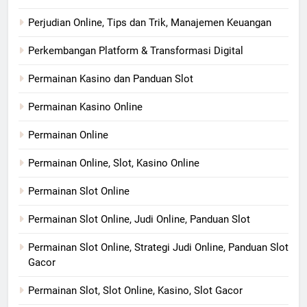
Perjudian Online, Tips dan Trik, Manajemen Keuangan
Perkembangan Platform & Transformasi Digital
Permainan Kasino dan Panduan Slot
Permainan Kasino Online
Permainan Online
Permainan Online, Slot, Kasino Online
Permainan Slot Online
Permainan Slot Online, Judi Online, Panduan Slot
Permainan Slot Online, Strategi Judi Online, Panduan Slot
Gacor
Permainan Slot, Slot Online, Kasino, Slot Gacor