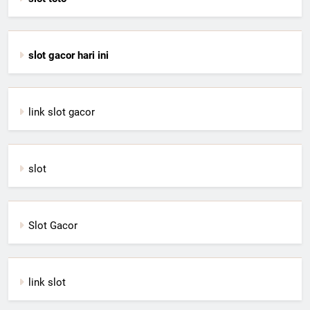
slot gacor hari ini
link slot gacor
slot
Slot Gacor
link slot