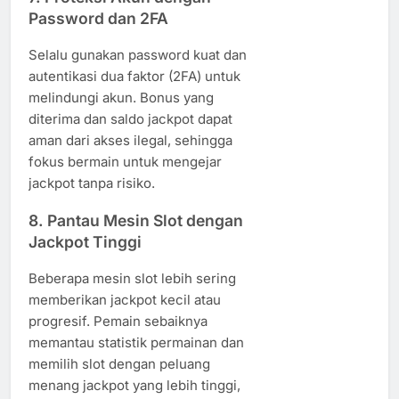
Password dan 2FA
Selalu gunakan password kuat dan
autentikasi dua faktor (2FA) untuk
melindungi akun. Bonus yang
diterima dan saldo jackpot dapat
aman dari akses ilegal, sehingga
fokus bermain untuk mengejar
jackpot tanpa risiko.
8. Pantau Mesin Slot dengan
Jackpot Tinggi
Beberapa mesin slot lebih sering
memberikan jackpot kecil atau
progresif. Pemain sebaiknya
memantau statistik permainan dan
memilih slot dengan peluang
menang jackpot yang lebih tinggi,