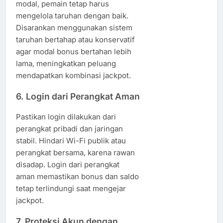
modal, pemain tetap harus
mengelola taruhan dengan baik.
Disarankan menggunakan sistem
taruhan bertahap atau konservatif
agar modal bonus bertahan lebih
lama, meningkatkan peluang
mendapatkan kombinasi jackpot.
6. Login dari Perangkat Aman
Pastikan login dilakukan dari
perangkat pribadi dan jaringan
stabil. Hindari Wi-Fi publik atau
perangkat bersama, karena rawan
disadap. Login dari perangkat
aman memastikan bonus dan saldo
tetap terlindungi saat mengejar
jackpot.
7. Proteksi Akun dengan