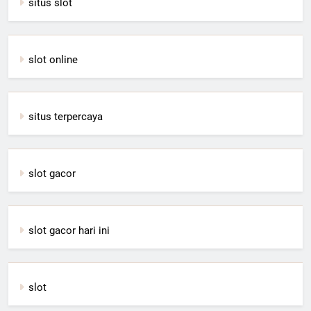
situs slot
slot online
situs terpercaya
slot gacor
slot gacor hari ini
slot