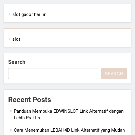
slot gacor hari ini
slot
Search
SEARCH
Recent Posts
Panduan Membuka EDWINSLOT Link Alternatif dengan
Lebih Praktis
Cara Menemukan LEBAH4D Link Alternatif yang Mudah