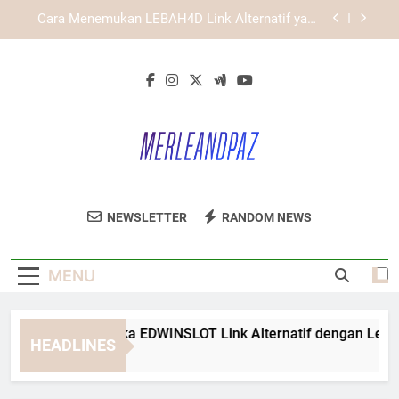
Skip
KAYA787 Alternatif sebagai Opsi Akses dengan
to
Sistem yang Responsif
content
KAYA787 Alternatif sebagai Jalur Akses yang
Mudah Dipahami Pengguna
Panduan Membuka EDWINSLOT Link Alternatif
dengan Lebih Praktis
Cara Menemukan LEBAH4D Link Alternatif yang
Mudah Diakses
KAYA787 Alternatif sebagai Opsi Akses dengan
Sistem yang Responsif
Merle And Paz
Dapatkan Perhiasan Mewah Dan Aksesori
KAYA787 Alternatif sebagai Jalur Akses yang
NEWSLETTER
RANDOM NEWS
Mudah Dipahami Pengguna
Berkualitas Di Merle And Paz Untuk
Melengkapi Gaya Anda.
MENU
anduan Membuka EDWINSLOT Link Alternatif dengan Lebih Pr
HEADLINES
 Weeks Ago