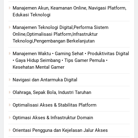
Manajemen Akun, Keamanan Online, Navigasi Platform,
Edukasi Teknologi
Manajemen Teknologi Digital,Performa Sistem
Online,Optimalisasi Platform,Infrastruktur
Teknologi,Pengembangan Berkelanjutan
Manajemen Waktu • Gaming Sehat • Produktivitas Digital
• Gaya Hidup Seimbang • Tips Gamer Pemula •
Kesehatan Mental Gamer
Navigasi dan Antarmuka Digital
Olahraga, Sepak Bola, Industri Taruhan
Optimalisasi Akses & Stabilitas Platform
Optimasi Akses & Infrastruktur Domain
Orientasi Pengguna dan Kejelasan Jalur Akses