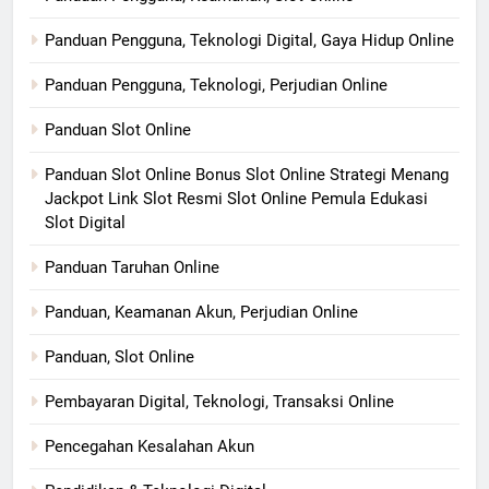
Panduan Pengguna, Teknologi Digital, Gaya Hidup Online
Panduan Pengguna, Teknologi, Perjudian Online
Panduan Slot Online
Panduan Slot Online Bonus Slot Online Strategi Menang
Jackpot Link Slot Resmi Slot Online Pemula Edukasi
Slot Digital
Panduan Taruhan Online
Panduan, Keamanan Akun, Perjudian Online
Panduan, Slot Online
Pembayaran Digital, Teknologi, Transaksi Online
Pencegahan Kesalahan Akun