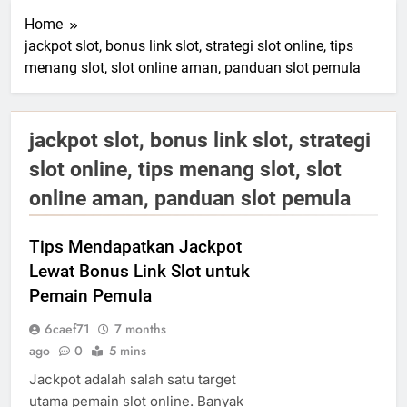
Home
jackpot slot, bonus link slot, strategi slot online, tips
menang slot, slot online aman, panduan slot pemula
jackpot slot, bonus link slot, strategi
slot online, tips menang slot, slot
online aman, panduan slot pemula
Tips Mendapatkan Jackpot
Lewat Bonus Link Slot untuk
Pemain Pemula
6caef71
7 months
ago
0
5 mins
Jackpot adalah salah satu target
utama pemain slot online. Banyak