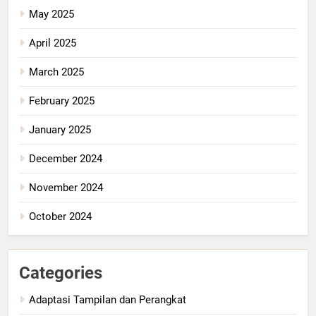
May 2025
April 2025
March 2025
February 2025
January 2025
December 2024
November 2024
October 2024
Categories
Adaptasi Tampilan dan Perangkat