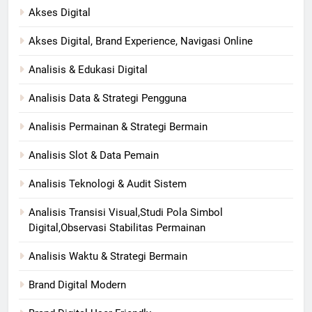
Akses Digital
Akses Digital, Brand Experience, Navigasi Online
Analisis & Edukasi Digital
Analisis Data & Strategi Pengguna
Analisis Permainan & Strategi Bermain
Analisis Slot & Data Pemain
Analisis Teknologi & Audit Sistem
Analisis Transisi Visual,Studi Pola Simbol
Digital,Observasi Stabilitas Permainan
Analisis Waktu & Strategi Bermain
Brand Digital Modern