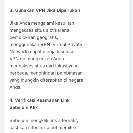
3. Gunakan VPN Jika Diperlukan
Jika Anda mengalami kesulitan
mengakses situs slot karena
pemblokiran geografis,
menggunakan
VPN
(Virtual Private
Network) dapat menjadi solusi.
VPN memungkinkan Anda
mengakses situs dari lokasi yang
berbeda, menghindari pembatasan
yang mungkin diterapkan di negara
Anda.
4. Verifikasi Keamanan Link
Sebelum Klik
Sebelum mengklik link alternatif,
pastikan situs tersebut memiliki