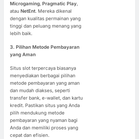
Microgaming
,
Pragmatic Play
,
atau
NetEnt
. Mereka dikenal
dengan kualitas permainan yang
tinggi dan peluang menang yang
lebih baik.
3. Pilihan Metode Pembayaran
yang Aman
Situs slot terpercaya biasanya
menyediakan berbagai pilihan
metode pembayaran yang aman
dan mudah diakses, seperti
transfer bank, e-wallet, dan kartu
kredit. Pastikan situs yang Anda
pilih mendukung metode
pembayaran yang nyaman bagi
Anda dan memiliki proses yang
cepat dan efisien.