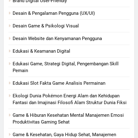
Brand Digital User-Friendly
Desain & Pengalaman Pengguna (UX/UI)
Desain Game & Psikologi Visual
Desain Website dan Kenyamanan Pengguna
Edukasi & Keamanan Digital
Edukasi Game, Strategi Digital, Pengembangan Skill
Pemain
Edukasi Slot Fakta Game Analisis Permainan
Ekologi Dunia Pokémon Energi Alam dan Kehidupan
Fantasi dan Imajinasi Filosofi Alam Struktur Dunia Fiksi
Game & Hiburan Kesehatan Mental Manajemen Emosi
Produktivitas Gaming Sehat
Game & Kesehatan, Gaya Hidup Sehat, Manajemen