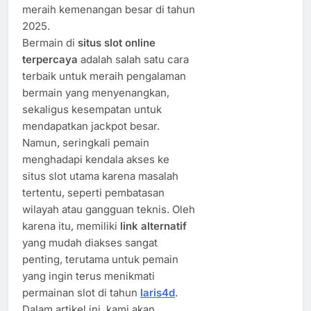
meraih kemenangan besar di tahun
2025.
Bermain di
situs slot online
terpercaya
adalah salah satu cara
terbaik untuk meraih pengalaman
bermain yang menyenangkan,
sekaligus kesempatan untuk
mendapatkan jackpot besar.
Namun, seringkali pemain
menghadapi kendala akses ke
situs slot utama karena masalah
tertentu, seperti pembatasan
wilayah atau gangguan teknis. Oleh
karena itu, memiliki
link alternatif
yang mudah diakses sangat
penting, terutama untuk pemain
yang ingin terus menikmati
permainan slot di tahun
laris4d
.
Dalam artikel ini, kami akan