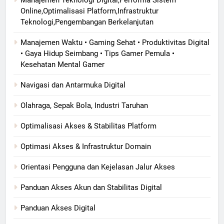
Manajemen Teknologi Digital,Performa Sistem
Online,Optimalisasi Platform,Infrastruktur
Teknologi,Pengembangan Berkelanjutan
Manajemen Waktu • Gaming Sehat • Produktivitas Digital
• Gaya Hidup Seimbang • Tips Gamer Pemula •
Kesehatan Mental Gamer
Navigasi dan Antarmuka Digital
Olahraga, Sepak Bola, Industri Taruhan
Optimalisasi Akses & Stabilitas Platform
Optimasi Akses & Infrastruktur Domain
Orientasi Pengguna dan Kejelasan Jalur Akses
Panduan Akses Akun dan Stabilitas Digital
Panduan Akses Digital