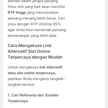
pemain dalam jangka panjang.
Situs slot yang baik akan memiliki
RTP tinggi
yang menunjukkan
peluang menang lebih besar. Cari
situs dengan RTP minimal 95%
agar Anda bisa menikmati peluang
kemenangan yang lebih baik.
Cara Mengakses Link
Alternatif Slot Online
Terpercaya dengan Mudah
Untuk mengakses
link alternatif
situs slot online terpercaya
,
pastikan Anda mengikuti langkah-
langkah berikut:
1. Cari Referensi dari Sumber
Terpercaya