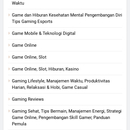
Waktu
Game dan Hiburan Kesehatan Mental Pengembangan Diri
Tips Gaming Esports
Game Mobile & Teknologi Digital
Game Online
Game Online, Slot
Game Online, Slot, Hiburan, Kasino
Gaming Lifestyle, Manajemen Waktu, Produktivitas
Harian, Relaksasi & Hobi, Game Casual
Gaming Reviews
Gaming Sehat, Tips Bermain, Manajemen Energi, Strategi
Game Online, Pengembangan Skill Gamer, Panduan
Pemula