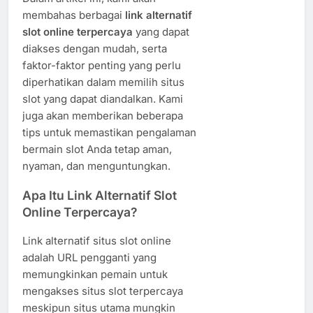
membahas berbagai
link alternatif
slot online terpercaya
yang dapat
diakses dengan mudah, serta
faktor-faktor penting yang perlu
diperhatikan dalam memilih situs
slot yang dapat diandalkan. Kami
juga akan memberikan beberapa
tips untuk memastikan pengalaman
bermain slot Anda tetap aman,
nyaman, dan menguntungkan.
Apa Itu Link Alternatif Slot
Online Terpercaya?
Link alternatif situs slot online
adalah URL pengganti yang
memungkinkan pemain untuk
mengakses situs slot terpercaya
meskipun situs utama mungkin