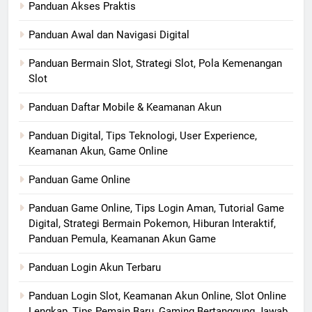
Panduan Akses Praktis
Panduan Awal dan Navigasi Digital
Panduan Bermain Slot, Strategi Slot, Pola Kemenangan
Slot
Panduan Daftar Mobile & Keamanan Akun
Panduan Digital, Tips Teknologi, User Experience,
Keamanan Akun, Game Online
Panduan Game Online
Panduan Game Online, Tips Login Aman, Tutorial Game
Digital, Strategi Bermain Pokemon, Hiburan Interaktif,
Panduan Pemula, Keamanan Akun Game
Panduan Login Akun Terbaru
Panduan Login Slot, Keamanan Akun Online, Slot Online
Lengkap, Tips Pemain Baru, Gaming Bertanggung Jawab