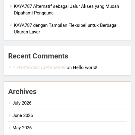
KAYA787 Alternatif sebagai Jalur Akses yang Mudah
Dipahami Pengguna
KAYA787 dengan Tampilan Fleksibel untuk Berbagai
Ukuran Layar
Recent Comments
A WordPress Commenter
on
Hello world!
Archives
July 2026
June 2026
May 2026