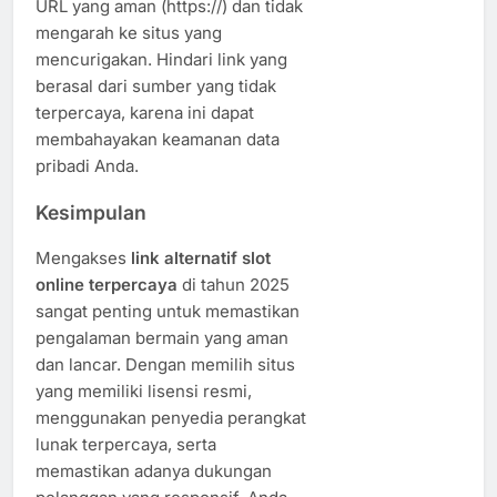
URL yang aman (https://) dan tidak
mengarah ke situs yang
mencurigakan. Hindari link yang
berasal dari sumber yang tidak
terpercaya, karena ini dapat
membahayakan keamanan data
pribadi Anda.
Kesimpulan
Mengakses
link alternatif slot
online terpercaya
di tahun 2025
sangat penting untuk memastikan
pengalaman bermain yang aman
dan lancar. Dengan memilih situs
yang memiliki lisensi resmi,
menggunakan penyedia perangkat
lunak terpercaya, serta
memastikan adanya dukungan