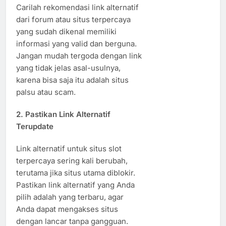
Carilah rekomendasi link alternatif
dari forum atau situs terpercaya
yang sudah dikenal memiliki
informasi yang valid dan berguna.
Jangan mudah tergoda dengan link
yang tidak jelas asal-usulnya,
karena bisa saja itu adalah situs
palsu atau scam.
2. Pastikan Link Alternatif
Terupdate
Link alternatif untuk situs slot
terpercaya sering kali berubah,
terutama jika situs utama diblokir.
Pastikan link alternatif yang Anda
pilih adalah yang terbaru, agar
Anda dapat mengakses situs
dengan lancar tanpa gangguan.