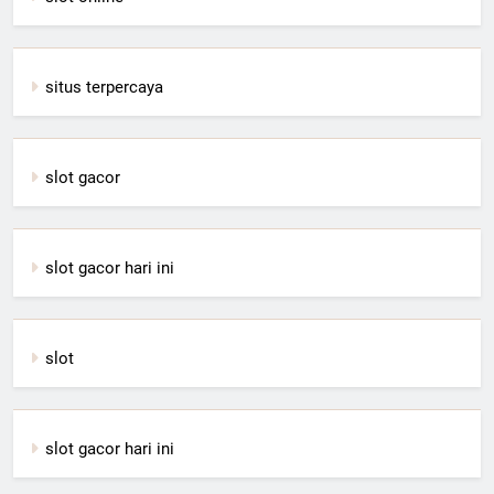
situs terpercaya
slot gacor
slot gacor hari ini
slot
slot gacor hari ini