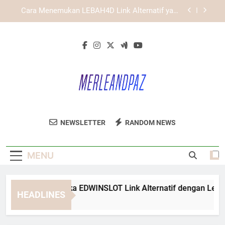
Skip
KAYA787 Alternatif sebagai Opsi Akses dengan
to
Sistem yang Responsif
content
KAYA787 Alternatif sebagai Jalur Akses yang
Mudah Dipahami Pengguna
Panduan Membuka EDWINSLOT Link Alternatif
dengan Lebih Praktis
Cara Menemukan LEBAH4D Link Alternatif yang
Mudah Diakses
KAYA787 Alternatif sebagai Opsi Akses dengan
Sistem yang Responsif
Merle And Paz
Dapatkan Perhiasan Mewah Dan Aksesori
KAYA787 Alternatif sebagai Jalur Akses yang
NEWSLETTER
RANDOM NEWS
Mudah Dipahami Pengguna
Berkualitas Di Merle And Paz Untuk
Melengkapi Gaya Anda.
MENU
nduan Membuka EDWINSLOT Link Alternatif dengan Lebih Pra
HEADLINES
Weeks Ago