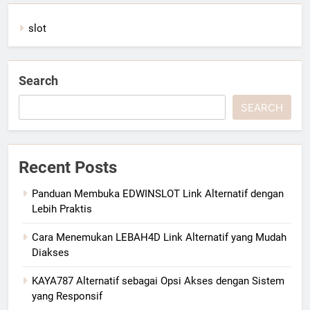
slot
Search
SEARCH
Recent Posts
Panduan Membuka EDWINSLOT Link Alternatif dengan
Lebih Praktis
Cara Menemukan LEBAH4D Link Alternatif yang Mudah
Diakses
KAYA787 Alternatif sebagai Opsi Akses dengan Sistem
yang Responsif