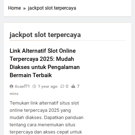
Home
jackpot slot terpercaya
jackpot slot terpercaya
Link Alternatif Slot Online
Terpercaya 2025: Mudah
Diakses untuk Pengalaman
Bermain Terbaik
6caef71
1 year ago
0
7
mins
Temukan link alternatif situs slot
online terpercaya 2025 yang
mudah diakses. Dapatkan panduan
tentang cara menemukan situs
terpercaya dan akses cepat untuk