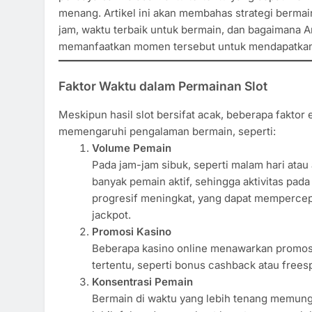
menang. Artikel ini akan membahas strategi bermai
jam, waktu terbaik untuk bermain, dan bagaimana 
memanfaatkan momen tersebut untuk mendapatkan 
Faktor Waktu dalam Permainan Slot
Meskipun hasil slot bersifat acak, beberapa faktor 
memengaruhi pengalaman bermain, seperti:
Volume Pemain
Pada jam-jam sibuk, seperti malam hari atau 
banyak pemain aktif, sehingga aktivitas pada 
progresif meningkat, yang dapat memperce
jackpot.
Promosi Kasino
Beberapa kasino online menawarkan promos
tertentu, seperti bonus cashback atau freesp
Konsentrasi Pemain
Bermain di waktu yang lebih tenang memun