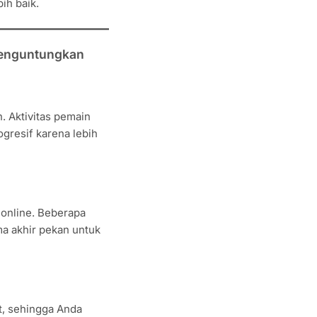
ih baik.
Menguntungkan
. Aktivitas pemain
gresif karena lebih
 online. Beberapa
ma akhir pekan untuk
it, sehingga Anda