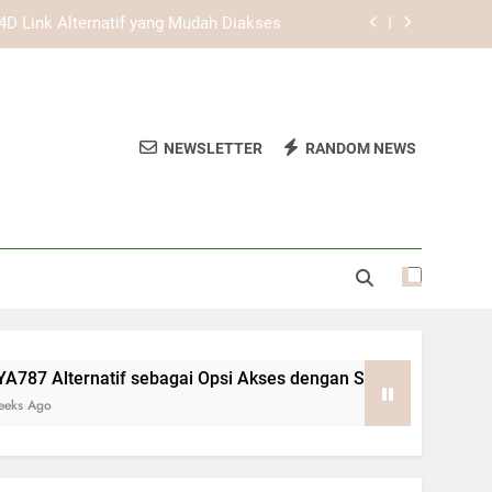
 Link Alternatif yang Mudah Diakses
i Akses dengan Sistem yang Responsif
r Akses yang Mudah Dipahami Pengguna
NEWSLETTER
RANDOM NEWS
ink Alternatif dengan Lebih Praktis
 Link Alternatif yang Mudah Diakses
ntuk Melengkapi Gaya Anda.
i Akses dengan Sistem yang Responsif
r Akses yang Mudah Dipahami Pengguna
atif sebagai Opsi Akses dengan Sistem yang Responsif