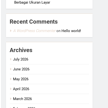
Berbagai Ukuran Layar
Recent Comments
A WordPress Commenter
on
Hello world!
Archives
July 2026
June 2026
May 2026
April 2026
March 2026