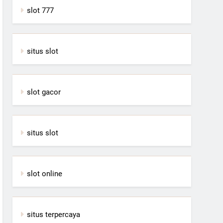
slot 777
situs slot
slot gacor
situs slot
slot online
situs terpercaya