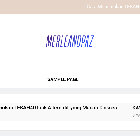
Cara Menemukan LEBAH4D
KAYA787 Alternatif sebagai Ops
KAYA787 Alternatif sebagai Jalu
Panduan Membuka EDWINSLOT L
le And Paz
Cara Menemukan LEBAH4D
Perhiasan Mewah Dan Aksesori Berkualitas Di Merle And Paz U
KAYA787 Alternatif sebagai Ops
SAMPLE PAGE
KAYA787 Alternatif sebagai Jalu
D Link Alternatif yang Mudah Diakses
KAYA787 Altern
3 Weeks Ago