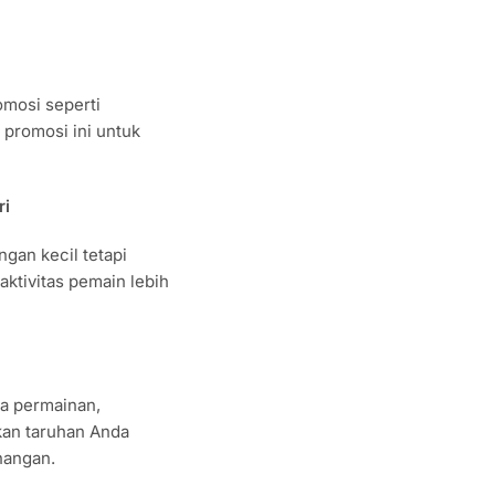
mosi seperti
 promosi ini untuk
ri
gan kecil tetapi
aktivitas pemain lebih
a permainan,
tkan taruhan Anda
nangan.