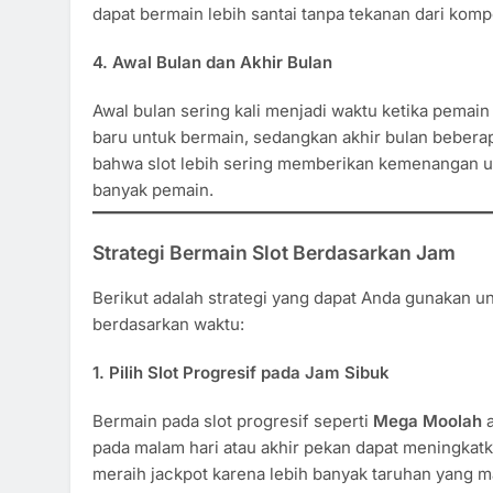
dapat bermain lebih santai tanpa tekanan dari kompet
4. Awal Bulan dan Akhir Bulan
Awal bulan sering kali menjadi waktu ketika pemain
baru untuk bermain, sedangkan akhir bulan beber
bahwa slot lebih sering memberikan kemenangan u
banyak pemain.
Strategi Bermain Slot Berdasarkan Jam
Berikut adalah strategi yang dapat Anda gunakan un
berdasarkan waktu:
1. Pilih Slot Progresif pada Jam Sibuk
Bermain pada slot progresif seperti
Mega Moolah
a
pada malam hari atau akhir pekan dapat meningkat
meraih jackpot karena lebih banyak taruhan yang m