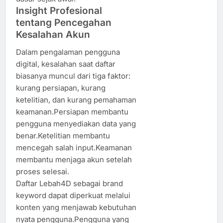
Insight Profesional
tentang Pencegahan
Kesalahan Akun
Dalam pengalaman pengguna
digital, kesalahan saat daftar
biasanya muncul dari tiga faktor:
kurang persiapan, kurang
ketelitian, dan kurang pemahaman
keamanan.Persiapan membantu
pengguna menyediakan data yang
benar.Ketelitian membantu
mencegah salah input.Keamanan
membantu menjaga akun setelah
proses selesai.
Daftar Lebah4D sebagai brand
keyword dapat diperkuat melalui
konten yang menjawab kebutuhan
nyata pengguna.Pengguna yang