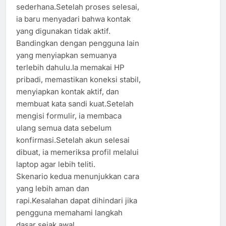
sederhana.Setelah proses selesai,
ia baru menyadari bahwa kontak
yang digunakan tidak aktif.
Bandingkan dengan pengguna lain
yang menyiapkan semuanya
terlebih dahulu.Ia memakai HP
pribadi, memastikan koneksi stabil,
menyiapkan kontak aktif, dan
membuat kata sandi kuat.Setelah
mengisi formulir, ia membaca
ulang semua data sebelum
konfirmasi.Setelah akun selesai
dibuat, ia memeriksa profil melalui
laptop agar lebih teliti.
Skenario kedua menunjukkan cara
yang lebih aman dan
rapi.Kesalahan dapat dihindari jika
pengguna memahami langkah
dasar sejak awal.