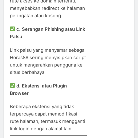
rute akses ke domain tertentu,
menyebabkan redirect ke halaman
peringatan atau kosong.
c. Serangan Phishing atau Link
Palsu
Link palsu yang menyamar sebagai
Horas88 sering menyisipkan script
untuk mengarahkan pengguna ke
situs berbahaya.
d. Ekstensi atau Plugin
Browser
Beberapa ekstensi yang tidak
terpercaya dapat memodifikasi
rute halaman, termasuk mengganti
link login dengan alamat lain.