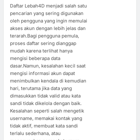
Daftar Lebah4D menjadi salah satu
pencarian yang sering digunakan
oleh pengguna yang ingin memulai
akses akun dengan lebih jelas dan
terarah.Bagi pengguna pemula,
proses daftar sering dianggap
mudah karena terlihat hanya
mengisi beberapa data
dasar.Namun, kesalahan kecil saat
mengisi informasi akun dapat
menimbulkan kendala di kemudian
hari, terutama jika data yang
dimasukkan tidak valid atau kata
sandi tidak dikelola dengan baik.
Kesalahan seperti salah mengetik
username, memakai kontak yang
tidak aktif, membuat kata sandi
terlalu sederhana, atau