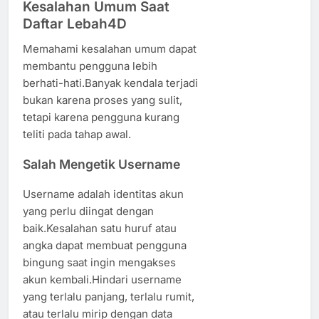
Kesalahan Umum Saat
Daftar Lebah4D
Memahami kesalahan umum dapat
membantu pengguna lebih
berhati-hati.Banyak kendala terjadi
bukan karena proses yang sulit,
tetapi karena pengguna kurang
teliti pada tahap awal.
Salah Mengetik Username
Username adalah identitas akun
yang perlu diingat dengan
baik.Kesalahan satu huruf atau
angka dapat membuat pengguna
bingung saat ingin mengakses
akun kembali.Hindari username
yang terlalu panjang, terlalu rumit,
atau terlalu mirip dengan data