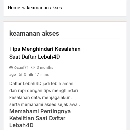
Home
keamanan akses
keamanan akses
Tips Menghindari Kesalahan
Saat Daftar Lebah4D
6caef71
3 months
ago
0
17 mins
Daftar Lebah4D jadi lebih aman
dan rapi dengan tips menghindari
kesalahan data, menjaga akun,
serta memahami akses sejak awal.
Memahami Pentingnya
Ketelitian Saat Daftar
Lebah4D