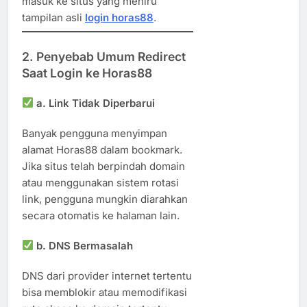
masuk ke situs yang meniru
tampilan asli
login horas88
.
2. Penyebab Umum Redirect
Saat Login ke Horas88
a. Link Tidak Diperbarui
Banyak pengguna menyimpan
alamat Horas88 dalam bookmark.
Jika situs telah berpindah domain
atau menggunakan sistem rotasi
link, pengguna mungkin diarahkan
secara otomatis ke halaman lain.
b. DNS Bermasalah
DNS dari provider internet tertentu
bisa memblokir atau memodifikasi