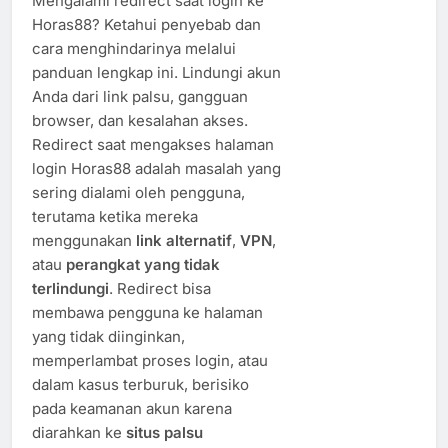
Mengalami redirect saat login ke
Horas88? Ketahui penyebab dan
cara menghindarinya melalui
panduan lengkap ini. Lindungi akun
Anda dari link palsu, gangguan
browser, dan kesalahan akses.
Redirect saat mengakses halaman
login Horas88 adalah masalah yang
sering dialami oleh pengguna,
terutama ketika mereka
menggunakan
link alternatif
,
VPN
,
atau
perangkat yang tidak
terlindungi
. Redirect bisa
membawa pengguna ke halaman
yang tidak diinginkan,
memperlambat proses login, atau
dalam kasus terburuk, berisiko
pada keamanan akun karena
diarahkan ke
situs palsu