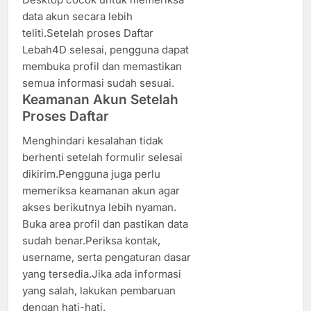
data akun secara lebih
teliti.Setelah proses Daftar
Lebah4D selesai, pengguna dapat
membuka profil dan memastikan
semua informasi sudah sesuai.
Keamanan Akun Setelah
Proses Daftar
Menghindari kesalahan tidak
berhenti setelah formulir selesai
dikirim.Pengguna juga perlu
memeriksa keamanan akun agar
akses berikutnya lebih nyaman.
Buka area profil dan pastikan data
sudah benar.Periksa kontak,
username, serta pengaturan dasar
yang tersedia.Jika ada informasi
yang salah, lakukan pembaruan
dengan hati-hati.