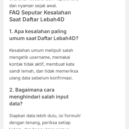
dan nyaman sejak awal.
FAQ Seputar Kesalahan
Saat Daftar Lebah4D
1. Apa kesalahan paling
umum saat Daftar Lebah4D?
Kesalahan umum meliputi salah
mengetik username, memakai
kontak tidak aktif, membuat kata
sandi lemah, dan tidak memeriksa
ulang data sebelum konfirmasi.
2. Bagaimana cara
menghindari salah input
data?
Siapkan data lebih dulu, isi formulir
dengan tenang, periksa setiap