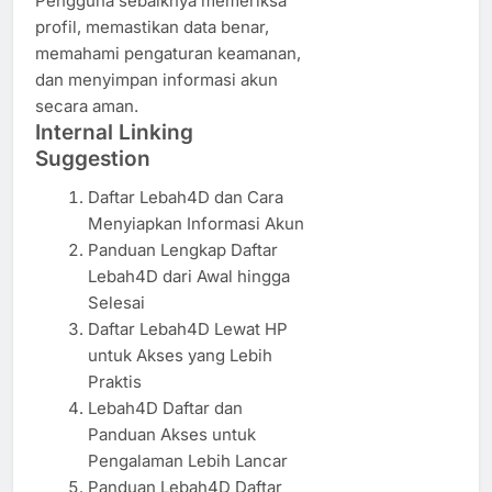
Pengguna sebaiknya memeriksa
profil, memastikan data benar,
memahami pengaturan keamanan,
dan menyimpan informasi akun
secara aman.
Internal Linking
Suggestion
Daftar Lebah4D dan Cara
Menyiapkan Informasi Akun
Panduan Lengkap Daftar
Lebah4D dari Awal hingga
Selesai
Daftar Lebah4D Lewat HP
untuk Akses yang Lebih
Praktis
Lebah4D Daftar dan
Panduan Akses untuk
Pengalaman Lebih Lancar
Panduan Lebah4D Daftar