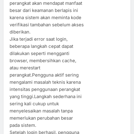
perangkat akan mendapat manfaat
besar dari keamanan berlapis ini
karena sistem akan meminta kode
verifikasi tambahan sebelum akses
diberikan.
Jika terjadi error saat login,
beberapa langkah cepat dapat
dilakukan seperti mengganti
browser, membersihkan cache,
atau merestart
perangkat.Pengguna aktif sering
mengalami masalah teknis karena
intensitas penggunaan perangkat
yang tinggi.Langkah sederhana ini
sering kali cukup untuk
menyelesaikan masalah tanpa
memerlukan perubahan besar
pada sistem.
Setelah login berhasil, pengguna