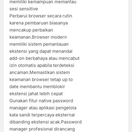
memiliki kemampuan memantau
sesi sensitive
Perbarui browser secara rutin
karena pembaruan biasanya
mencakup perbaikan
keamanan.Browser modern
memiliki sistem pemantauan
ekstensi yang dapat menandai
add-on berbahaya atau mencabut
izin otomatis apabila terdeteksi
ancaman.Memastikan sistem
keamanan browser tetap up to
date membantu memblokir
ekstensi jahat lebih cepat
Gunakan fitur native password
manager atau aplikasi pengelola
kata sandi terpercaya eksternal
dibanding ekstensi acak.Password
manager profesional dirancang