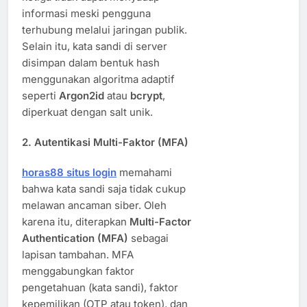
informasi meski pengguna
terhubung melalui jaringan publik.
Selain itu, kata sandi di server
disimpan dalam bentuk hash
menggunakan algoritma adaptif
seperti
Argon2id
atau
bcrypt
,
diperkuat dengan salt unik.
2. Autentikasi Multi-Faktor (MFA)
horas88 situs login
memahami
bahwa kata sandi saja tidak cukup
melawan ancaman siber. Oleh
karena itu, diterapkan
Multi-Factor
Authentication (MFA)
sebagai
lapisan tambahan. MFA
menggabungkan faktor
pengetahuan (kata sandi), faktor
kepemilikan (OTP atau token), dan