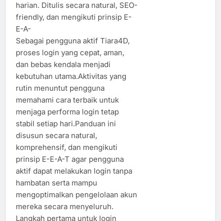
harian. Ditulis secara natural, SEO-
friendly, dan mengikuti prinsip E-
E-A-
Sebagai pengguna aktif Tiara4D,
proses login yang cepat, aman,
dan bebas kendala menjadi
kebutuhan utama.Aktivitas yang
rutin menuntut pengguna
memahami cara terbaik untuk
menjaga performa login tetap
stabil setiap hari.Panduan ini
disusun secara natural,
komprehensif, dan mengikuti
prinsip E-E-A-T agar pengguna
aktif dapat melakukan login tanpa
hambatan serta mampu
mengoptimalkan pengelolaan akun
mereka secara menyeluruh.
Langkah pertama untuk login