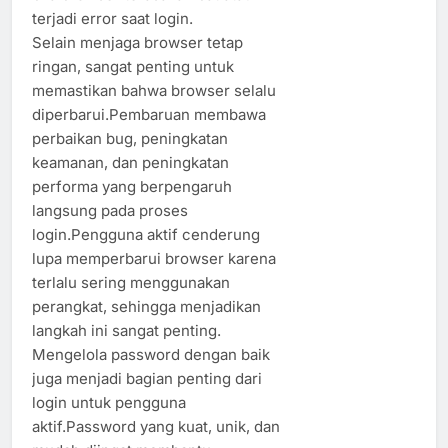
terjadi error saat login.
Selain menjaga browser tetap
ringan, sangat penting untuk
memastikan bahwa browser selalu
diperbarui.Pembaruan membawa
perbaikan bug, peningkatan
keamanan, dan peningkatan
performa yang berpengaruh
langsung pada proses
login.Pengguna aktif cenderung
lupa memperbarui browser karena
terlalu sering menggunakan
perangkat, sehingga menjadikan
langkah ini sangat penting.
Mengelola password dengan baik
juga menjadi bagian penting dari
login untuk pengguna
aktif.Password yang kuat, unik, dan