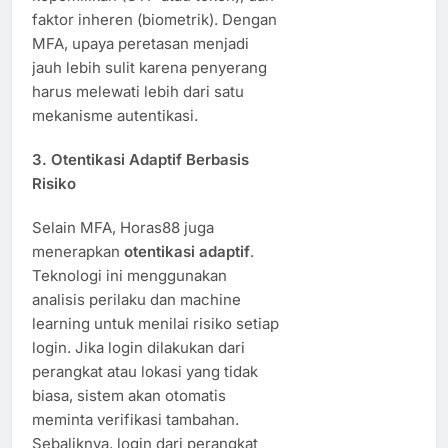
faktor inheren (biometrik). Dengan
MFA, upaya peretasan menjadi
jauh lebih sulit karena penyerang
harus melewati lebih dari satu
mekanisme autentikasi.
3. Otentikasi Adaptif Berbasis
Risiko
Selain MFA, Horas88 juga
menerapkan
otentikasi adaptif
.
Teknologi ini menggunakan
analisis perilaku dan machine
learning untuk menilai risiko setiap
login. Jika login dilakukan dari
perangkat atau lokasi yang tidak
biasa, sistem akan otomatis
meminta verifikasi tambahan.
Sebaliknya, login dari perangkat