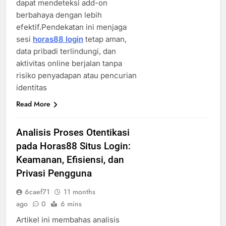
dapat mendeteksi add-on
berbahaya dengan lebih
efektif.Pendekatan ini menjaga
sesi
horas88 login
tetap aman,
data pribadi terlindungi, dan
aktivitas online berjalan tanpa
risiko penyadapan atau pencurian
identitas
Read More
Analisis Proses Otentikasi
pada Horas88 Situs Login:
Keamanan, Efisiensi, dan
Privasi Pengguna
6caef71
11 months
ago
0
6 mins
Artikel ini membahas analisis