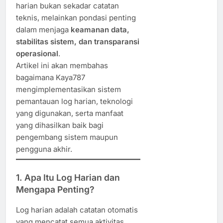
harian bukan sekadar catatan
teknis, melainkan pondasi penting
dalam menjaga
keamanan data,
stabilitas sistem, dan transparansi
operasional
.
Artikel ini akan membahas
bagaimana Kaya787
mengimplementasikan sistem
pemantauan log harian, teknologi
yang digunakan, serta manfaat
yang dihasilkan baik bagi
pengembang sistem maupun
pengguna akhir.
1.
Apa Itu Log Harian dan
Mengapa Penting?
Log harian adalah catatan otomatis
yang mencatat semua aktivitas,