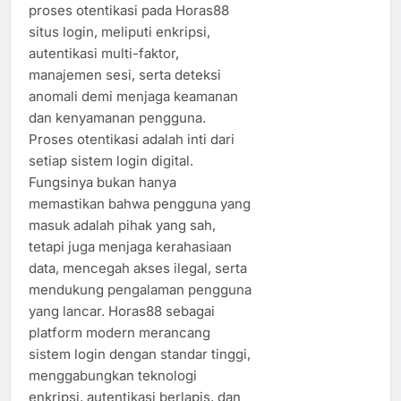
proses otentikasi pada Horas88
situs login, meliputi enkripsi,
autentikasi multi-faktor,
manajemen sesi, serta deteksi
anomali demi menjaga keamanan
dan kenyamanan pengguna.
Proses otentikasi adalah inti dari
setiap sistem login digital.
Fungsinya bukan hanya
memastikan bahwa pengguna yang
masuk adalah pihak yang sah,
tetapi juga menjaga kerahasiaan
data, mencegah akses ilegal, serta
mendukung pengalaman pengguna
yang lancar. Horas88 sebagai
platform modern merancang
sistem login dengan standar tinggi,
menggabungkan teknologi
enkripsi, autentikasi berlapis, dan