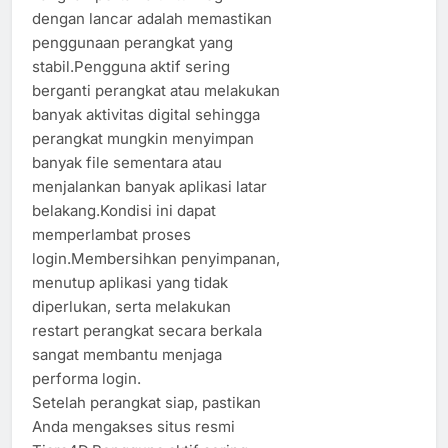
dengan lancar adalah memastikan
penggunaan perangkat yang
stabil.Pengguna aktif sering
berganti perangkat atau melakukan
banyak aktivitas digital sehingga
perangkat mungkin menyimpan
banyak file sementara atau
menjalankan banyak aplikasi latar
belakang.Kondisi ini dapat
memperlambat proses
login.Membersihkan penyimpanan,
menutup aplikasi yang tidak
diperlukan, serta melakukan
restart perangkat secara berkala
sangat membantu menjaga
performa login.
Setelah perangkat siap, pastikan
Anda mengakses situs resmi