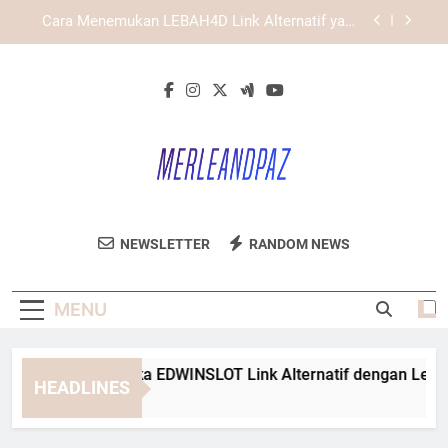
Skip
KAYA787 Alternatif sebagai Opsi Akses dengan
to
Sistem yang Responsif
content
KAYA787 Alternatif sebagai Jalur Akses yang
Mudah Dipahami Pengguna
Panduan Membuka EDWINSLOT Link Alternatif
dengan Lebih Praktis
Cara Menemukan LEBAH4D Link Alternatif yang
Mudah Diakses
KAYA787 Alternatif sebagai Opsi Akses dengan
Sistem yang Responsif
Merle And Paz
Dapatkan Perhiasan Mewah Dan Aksesori
KAYA787 Alternatif sebagai Jalur Akses yang
NEWSLETTER
RANDOM NEWS
Mudah Dipahami Pengguna
Berkualitas Di Merle And Paz Untuk
Melengkapi Gaya Anda.
MENU
anduan Membuka EDWINSLOT Link Alternatif dengan Lebih Pr
HEADLINES
 Weeks Ago