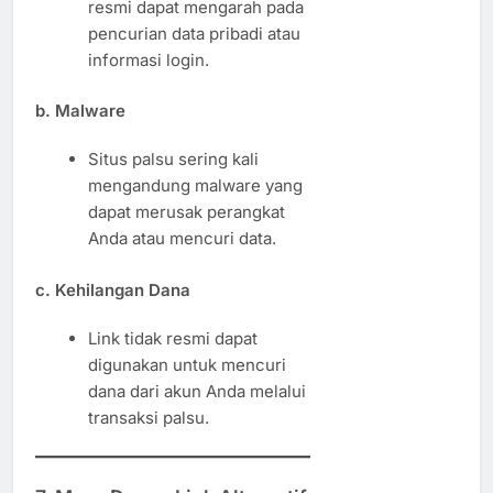
resmi dapat mengarah pada
pencurian data pribadi atau
informasi login.
b. Malware
Situs palsu sering kali
mengandung malware yang
dapat merusak perangkat
Anda atau mencuri data.
c. Kehilangan Dana
Link tidak resmi dapat
digunakan untuk mencuri
dana dari akun Anda melalui
transaksi palsu.