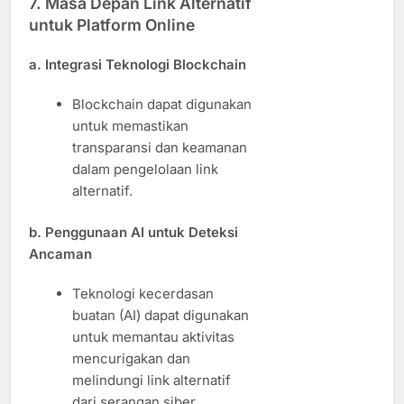
7. Masa Depan Link Alternatif
untuk Platform Online
a. Integrasi Teknologi Blockchain
Blockchain dapat digunakan
untuk memastikan
transparansi dan keamanan
dalam pengelolaan link
alternatif.
b. Penggunaan AI untuk Deteksi
Ancaman
Teknologi kecerdasan
buatan (AI) dapat digunakan
untuk memantau aktivitas
mencurigakan dan
melindungi link alternatif
dari serangan siber.