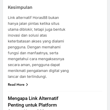
Kesimpulan
Link alternatif Horas88 bukan
hanya jalan pintas ketika situs
utama diblokir, tetapi juga bentuk
inovasi dan solusi atas
keterbatasan akses yang dialami
pengguna. Dengan memahami
fungsi dan manfaatnya, serta
mengetahui cara mengaksesnya
secara aman, pengguna dapat
menikmati pengalaman digital yang
lancar dan terlindungi.
Read More
Mengapa Link Alternatif
Penting untuk Platform