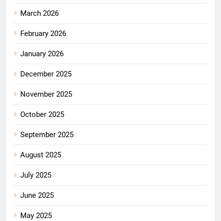
March 2026
February 2026
January 2026
December 2025
November 2025
October 2025
September 2025
August 2025
July 2025
June 2025
May 2025