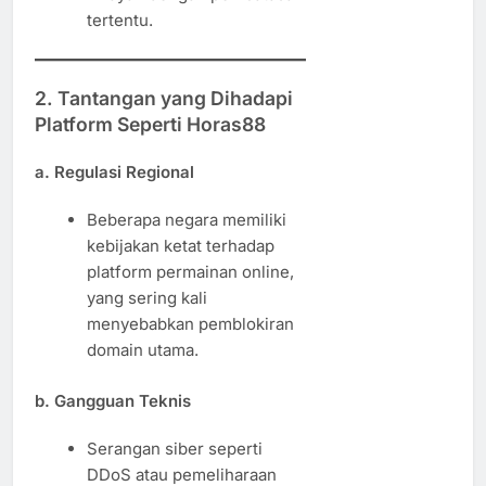
tertentu.
2. Tantangan yang Dihadapi
Platform Seperti Horas88
a. Regulasi Regional
Beberapa negara memiliki
kebijakan ketat terhadap
platform permainan online,
yang sering kali
menyebabkan pemblokiran
domain utama.
b. Gangguan Teknis
Serangan siber seperti
DDoS atau pemeliharaan