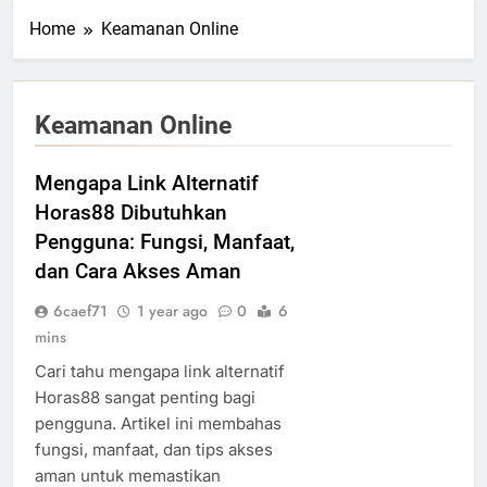
Home
Keamanan Online
Keamanan Online
Mengapa Link Alternatif
Horas88 Dibutuhkan
Pengguna: Fungsi, Manfaat,
dan Cara Akses Aman
6caef71
1 year ago
0
6
mins
Cari tahu mengapa link alternatif
Horas88 sangat penting bagi
pengguna. Artikel ini membahas
fungsi, manfaat, dan tips akses
aman untuk memastikan