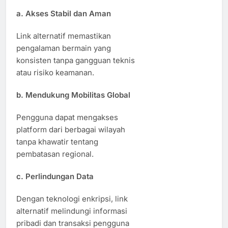
a. Akses Stabil dan Aman
Link alternatif memastikan
pengalaman bermain yang
konsisten tanpa gangguan teknis
atau risiko keamanan.
b. Mendukung Mobilitas Global
Pengguna dapat mengakses
platform dari berbagai wilayah
tanpa khawatir tentang
pembatasan regional.
c. Perlindungan Data
Dengan teknologi enkripsi, link
alternatif melindungi informasi
pribadi dan transaksi pengguna