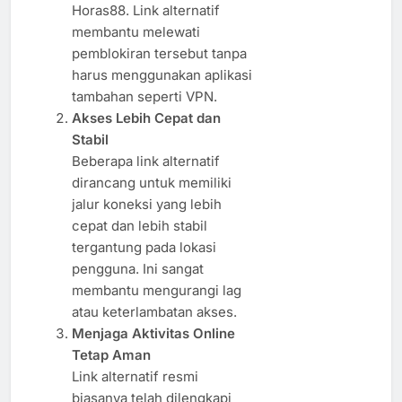
Horas88. Link alternatif
membantu melewati
pemblokiran tersebut tanpa
harus menggunakan aplikasi
tambahan seperti VPN.
Akses Lebih Cepat dan
Stabil
Beberapa link alternatif
dirancang untuk memiliki
jalur koneksi yang lebih
cepat dan lebih stabil
tergantung pada lokasi
pengguna. Ini sangat
membantu mengurangi lag
atau keterlambatan akses.
Menjaga Aktivitas Online
Tetap Aman
Link alternatif resmi
biasanya telah dilengkapi