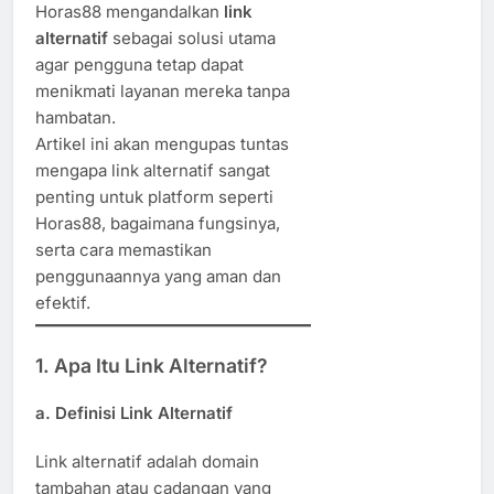
Horas88 mengandalkan
link
alternatif
sebagai solusi utama
agar pengguna tetap dapat
menikmati layanan mereka tanpa
hambatan.
Artikel ini akan mengupas tuntas
mengapa link alternatif sangat
penting untuk platform seperti
Horas88, bagaimana fungsinya,
serta cara memastikan
penggunaannya yang aman dan
efektif.
1. Apa Itu Link Alternatif?
a. Definisi Link Alternatif
Link alternatif adalah domain
tambahan atau cadangan yang