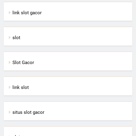
link slot gacor
slot
Slot Gacor
link slot
situs slot gacor