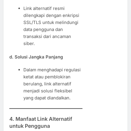
Link alternatif resmi
dilengkapi dengan enkripsi
SSL/TLS untuk melindungi
data pengguna dan
transaksi dari ancaman
siber.
d. Solusi Jangka Panjang
Dalam menghadapi regulasi
ketat atau pemblokiran
berulang, link alternatif
menjadi solusi fleksibel
yang dapat diandalkan.
4. Manfaat Link Alternatif
untuk Pengguna