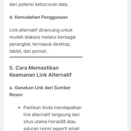
dari potensi kebocoran data.
d. Kemudahan Penggunaan
Link alternatif dirancang untuk
mudah diakses melalui berbagai
perangkat, termasuk desktop,
tablet, dan ponsel.
5. Cara Memastikan
Keamanan Link Alternatif
a. Gunakan Link dari Sumber
Resmi
Pastikan Anda mendapatkan
link alternatif langsung dari
situs utama Horas88 atau
saluran resmi seperti email