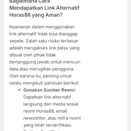
Bagaimana Cara
Mendapatkan Link Alternatif
Horas88 yang Aman?
Keamanan dalam menggunakan
link alternatif tidak bisa dianggap
sepele. Salah satu risiko terbesar
adalah mengakses link palsu yang
dibuat oleh pihak tidak
bertanggung jawab untuk mencuri
data atau merugikan pengguna.
Oleh karena itu, penting untuk
selalu mengikuti panduan berikut:
Gunakan Sumber Resmi:
Dapatkan link alternatif
langsung dari media sosial
resmi Horas88, email
newsletter, atau mitra resmi
yang telah terverifikasi.