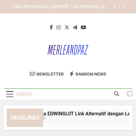
Skip
KAYA787 Alternatif sebagai Opsi Akses dengan
to
Sistem yang Responsif
content
KAYA787 Alternatif sebagai Jalur Akses yang
Mudah Dipahami Pengguna
Panduan Membuka EDWINSLOT Link Alternatif
dengan Lebih Praktis
Cara Menemukan LEBAH4D Link Alternatif yang
Mudah Diakses
KAYA787 Alternatif sebagai Opsi Akses dengan
Sistem yang Responsif
Merle And Paz
Dapatkan Perhiasan Mewah Dan Aksesori
KAYA787 Alternatif sebagai Jalur Akses yang
NEWSLETTER
RANDOM NEWS
Mudah Dipahami Pengguna
Berkualitas Di Merle And Paz Untuk
Melengkapi Gaya Anda.
MENU
anduan Membuka EDWINSLOT Link Alternatif dengan Lebih Pra
HEADLINES
Weeks Ago