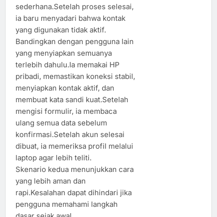
sederhana.Setelah proses selesai,
ia baru menyadari bahwa kontak
yang digunakan tidak aktif.
Bandingkan dengan pengguna lain
yang menyiapkan semuanya
terlebih dahulu.Ia memakai HP
pribadi, memastikan koneksi stabil,
menyiapkan kontak aktif, dan
membuat kata sandi kuat.Setelah
mengisi formulir, ia membaca
ulang semua data sebelum
konfirmasi.Setelah akun selesai
dibuat, ia memeriksa profil melalui
laptop agar lebih teliti.
Skenario kedua menunjukkan cara
yang lebih aman dan
rapi.Kesalahan dapat dihindari jika
pengguna memahami langkah
dasar sejak awal.