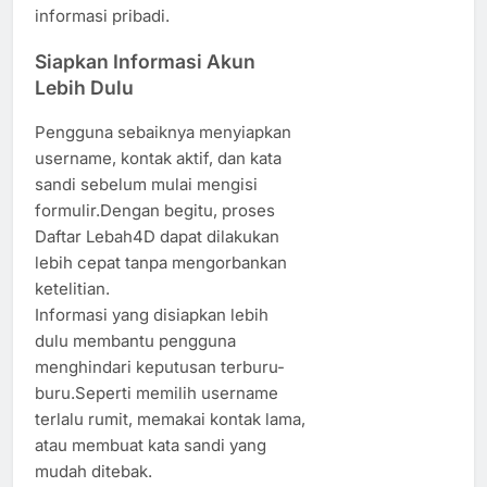
informasi pribadi.
Siapkan Informasi Akun
Lebih Dulu
Pengguna sebaiknya menyiapkan
username, kontak aktif, dan kata
sandi sebelum mulai mengisi
formulir.Dengan begitu, proses
Daftar Lebah4D dapat dilakukan
lebih cepat tanpa mengorbankan
ketelitian.
Informasi yang disiapkan lebih
dulu membantu pengguna
menghindari keputusan terburu-
buru.Seperti memilih username
terlalu rumit, memakai kontak lama,
atau membuat kata sandi yang
mudah ditebak.