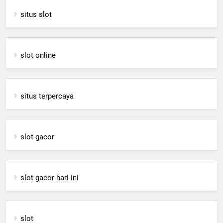
situs slot
slot online
situs terpercaya
slot gacor
slot gacor hari ini
slot