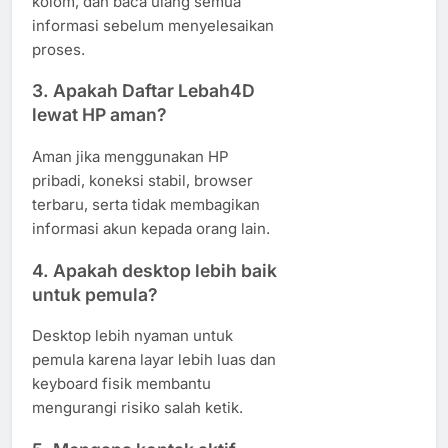
kolom, dan baca ulang semua
informasi sebelum menyelesaikan
proses.
3. Apakah Daftar Lebah4D
lewat HP aman?
Aman jika menggunakan HP
pribadi, koneksi stabil, browser
terbaru, serta tidak membagikan
informasi akun kepada orang lain.
4. Apakah desktop lebih baik
untuk pemula?
Desktop lebih nyaman untuk
pemula karena layar lebih luas dan
keyboard fisik membantu
mengurangi risiko salah ketik.