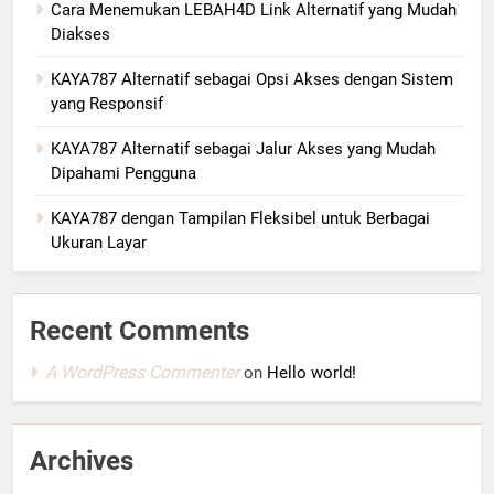
Cara Menemukan LEBAH4D Link Alternatif yang Mudah
Diakses
KAYA787 Alternatif sebagai Opsi Akses dengan Sistem
yang Responsif
KAYA787 Alternatif sebagai Jalur Akses yang Mudah
Dipahami Pengguna
KAYA787 dengan Tampilan Fleksibel untuk Berbagai
Ukuran Layar
Recent Comments
A WordPress Commenter
on
Hello world!
Archives