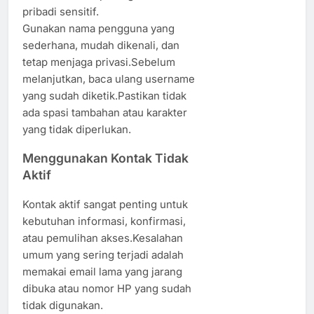
pribadi sensitif.
Gunakan nama pengguna yang
sederhana, mudah dikenali, dan
tetap menjaga privasi.Sebelum
melanjutkan, baca ulang username
yang sudah diketik.Pastikan tidak
ada spasi tambahan atau karakter
yang tidak diperlukan.
Menggunakan Kontak Tidak
Aktif
Kontak aktif sangat penting untuk
kebutuhan informasi, konfirmasi,
atau pemulihan akses.Kesalahan
umum yang sering terjadi adalah
memakai email lama yang jarang
dibuka atau nomor HP yang sudah
tidak digunakan.