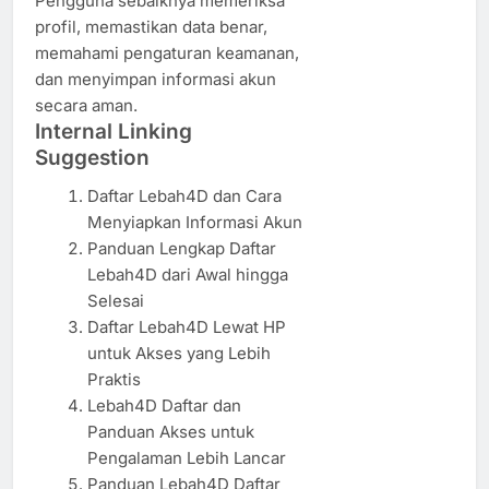
Pengguna sebaiknya memeriksa
profil, memastikan data benar,
memahami pengaturan keamanan,
dan menyimpan informasi akun
secara aman.
Internal Linking
Suggestion
Daftar Lebah4D dan Cara
Menyiapkan Informasi Akun
Panduan Lengkap Daftar
Lebah4D dari Awal hingga
Selesai
Daftar Lebah4D Lewat HP
untuk Akses yang Lebih
Praktis
Lebah4D Daftar dan
Panduan Akses untuk
Pengalaman Lebih Lancar
Panduan Lebah4D Daftar