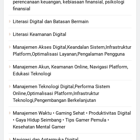
perencanaan keuangan, kebiasaan finansial, psikologi
finansial
Literasi Digital dan Batasan Bermain
Literasi Keamanan Digital
Manajemen Akses Digital,Keandalan Sistem,Infrastruktur
Platform,Optimalisasi Layanan,Pengalaman Pengguna
Manajemen Akun, Keamanan Online, Navigasi Platform,
Edukasi Teknologi
Manajemen Teknologi Digital,Performa Sistem
Online,Optimalisasi Platform,Infrastruktur
Teknologi,Pengembangan Berkelanjutan
Manajemen Waktu • Gaming Sehat • Produktivitas Digital
• Gaya Hidup Seimbang • Tips Gamer Pemula •
Kesehatan Mental Gamer
Navigasi dan Antarmuka Digital