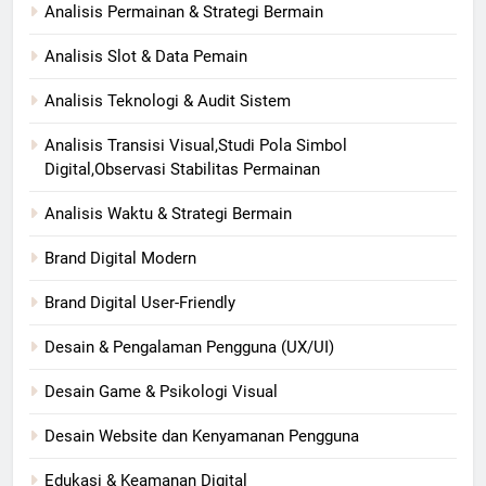
Analisis Permainan & Strategi Bermain
Analisis Slot & Data Pemain
Analisis Teknologi & Audit Sistem
Analisis Transisi Visual,Studi Pola Simbol
Digital,Observasi Stabilitas Permainan
Analisis Waktu & Strategi Bermain
Brand Digital Modern
Brand Digital User-Friendly
Desain & Pengalaman Pengguna (UX/UI)
Desain Game & Psikologi Visual
Desain Website dan Kenyamanan Pengguna
Edukasi & Keamanan Digital