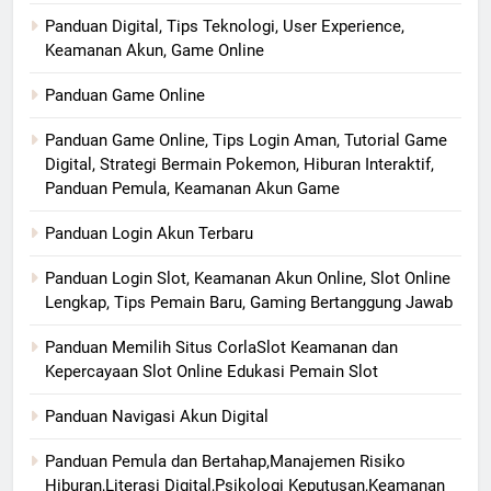
Panduan Digital, Tips Teknologi, User Experience,
Keamanan Akun, Game Online
Panduan Game Online
Panduan Game Online, Tips Login Aman, Tutorial Game
Digital, Strategi Bermain Pokemon, Hiburan Interaktif,
Panduan Pemula, Keamanan Akun Game
Panduan Login Akun Terbaru
Panduan Login Slot, Keamanan Akun Online, Slot Online
Lengkap, Tips Pemain Baru, Gaming Bertanggung Jawab
Panduan Memilih Situs CorlaSlot Keamanan dan
Kepercayaan Slot Online Edukasi Pemain Slot
Panduan Navigasi Akun Digital
Panduan Pemula dan Bertahap,Manajemen Risiko
Hiburan,Literasi Digital,Psikologi Keputusan,Keamanan