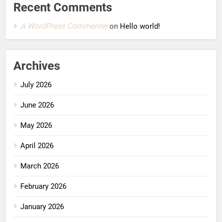
Recent Comments
A WordPress Commenter
on
Hello world!
Archives
July 2026
June 2026
May 2026
April 2026
March 2026
February 2026
January 2026