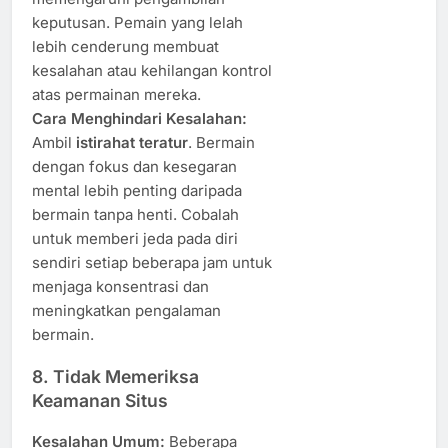
keputusan. Pemain yang lelah
lebih cenderung membuat
kesalahan atau kehilangan kontrol
atas permainan mereka.
Cara Menghindari Kesalahan:
Ambil
istirahat teratur
. Bermain
dengan fokus dan kesegaran
mental lebih penting daripada
bermain tanpa henti. Cobalah
untuk memberi jeda pada diri
sendiri setiap beberapa jam untuk
menjaga konsentrasi dan
meningkatkan pengalaman
bermain.
8. Tidak Memeriksa
Keamanan Situs
Kesalahan Umum:
Beberapa