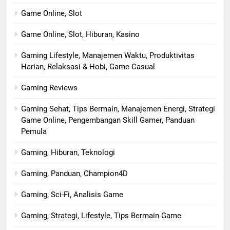
Game Online, Slot
Game Online, Slot, Hiburan, Kasino
Gaming Lifestyle, Manajemen Waktu, Produktivitas
Harian, Relaksasi & Hobi, Game Casual
Gaming Reviews
Gaming Sehat, Tips Bermain, Manajemen Energi, Strategi
Game Online, Pengembangan Skill Gamer, Panduan
Pemula
Gaming, Hiburan, Teknologi
Gaming, Panduan, Champion4D
Gaming, Sci-Fi, Analisis Game
Gaming, Strategi, Lifestyle, Tips Bermain Game