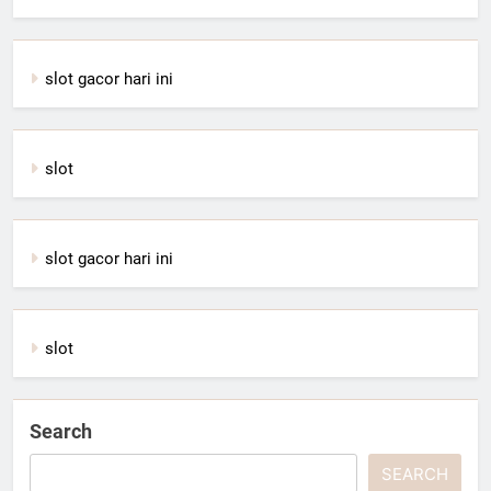
slot gacor hari ini
slot
slot gacor hari ini
slot
Search
SEARCH