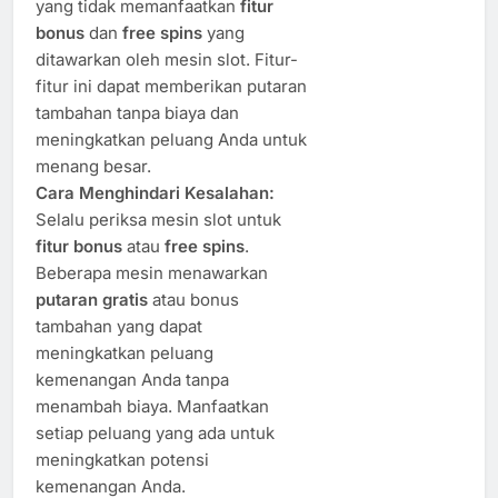
yang tidak memanfaatkan
fitur
bonus
dan
free spins
yang
ditawarkan oleh mesin slot. Fitur-
fitur ini dapat memberikan putaran
tambahan tanpa biaya dan
meningkatkan peluang Anda untuk
menang besar.
Cara Menghindari Kesalahan:
Selalu periksa mesin slot untuk
fitur bonus
atau
free spins
.
Beberapa mesin menawarkan
putaran gratis
atau bonus
tambahan yang dapat
meningkatkan peluang
kemenangan Anda tanpa
menambah biaya. Manfaatkan
setiap peluang yang ada untuk
meningkatkan potensi
kemenangan Anda.