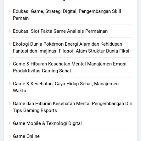
Edukasi Game, Strategi Digital, Pengembangan Skill
Pemain
Edukasi Slot Fakta Game Analisis Permainan
Ekologi Dunia Pokémon Energi Alam dan Kehidupan
Fantasi dan Imajinasi Filosofi Alam Struktur Dunia Fiksi
Game & Hiburan Kesehatan Mental Manajemen Emosi
Produktivitas Gaming Sehat
Game & Kesehatan, Gaya Hidup Sehat, Manajemen
Waktu
Game dan Hiburan Kesehatan Mental Pengembangan Diri
Tips Gaming Esports
Game Mobile & Teknologi Digital
Game Online