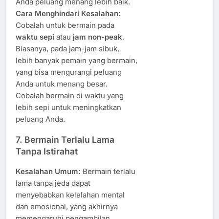
Anda peluang menang lebih baik.
Cara Menghindari Kesalahan:
Cobalah untuk bermain pada
waktu sepi
atau
jam non-peak
.
Biasanya, pada jam-jam sibuk,
lebih banyak pemain yang bermain,
yang bisa mengurangi peluang
Anda untuk menang besar.
Cobalah bermain di waktu yang
lebih sepi untuk meningkatkan
peluang Anda.
7. Bermain Terlalu Lama
Tanpa Istirahat
Kesalahan Umum:
Bermain terlalu
lama tanpa jeda dapat
menyebabkan kelelahan mental
dan emosional, yang akhirnya
memengaruhi pengambilan