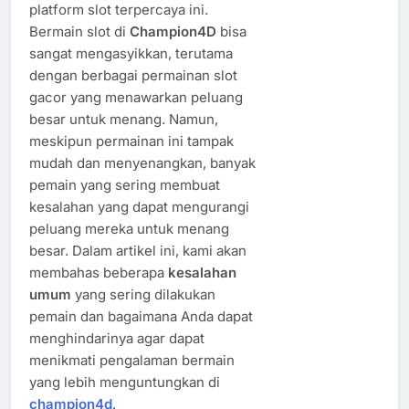
platform slot terpercaya ini.
Bermain slot di
Champion4D
bisa
sangat mengasyikkan, terutama
dengan berbagai permainan slot
gacor yang menawarkan peluang
besar untuk menang. Namun,
meskipun permainan ini tampak
mudah dan menyenangkan, banyak
pemain yang sering membuat
kesalahan yang dapat mengurangi
peluang mereka untuk menang
besar. Dalam artikel ini, kami akan
membahas beberapa
kesalahan
umum
yang sering dilakukan
pemain dan bagaimana Anda dapat
menghindarinya agar dapat
menikmati pengalaman bermain
yang lebih menguntungkan di
champion4d
.