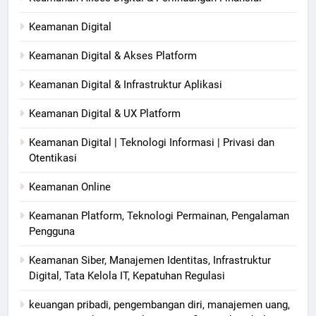
Keamanan Digital
Keamanan Digital & Akses Platform
Keamanan Digital & Infrastruktur Aplikasi
Keamanan Digital & UX Platform
Keamanan Digital | Teknologi Informasi | Privasi dan
Otentikasi
Keamanan Online
Keamanan Platform, Teknologi Permainan, Pengalaman
Pengguna
Keamanan Siber, Manajemen Identitas, Infrastruktur
Digital, Tata Kelola IT, Kepatuhan Regulasi
keuangan pribadi, pengembangan diri, manajemen uang,