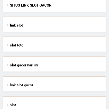
SITUS LINK SLOT GACOR
link slot
slot toto
slot gacor hari ini
link slot gacor
slot