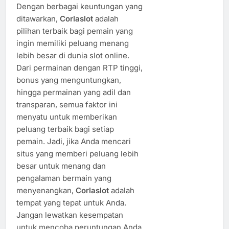
Dengan berbagai keuntungan yang
ditawarkan,
Corlaslot
adalah
pilihan terbaik bagi pemain yang
ingin memiliki peluang menang
lebih besar di dunia slot online.
Dari permainan dengan RTP tinggi,
bonus yang menguntungkan,
hingga permainan yang adil dan
transparan, semua faktor ini
menyatu untuk memberikan
peluang terbaik bagi setiap
pemain. Jadi, jika Anda mencari
situs yang memberi peluang lebih
besar untuk menang dan
pengalaman bermain yang
menyenangkan,
Corlaslot
adalah
tempat yang tepat untuk Anda.
Jangan lewatkan kesempatan
untuk mencoba peruntungan Anda