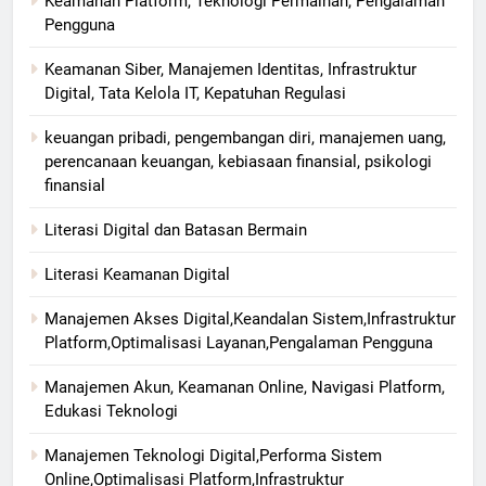
Keamanan Platform, Teknologi Permainan, Pengalaman
Pengguna
Keamanan Siber, Manajemen Identitas, Infrastruktur
Digital, Tata Kelola IT, Kepatuhan Regulasi
keuangan pribadi, pengembangan diri, manajemen uang,
perencanaan keuangan, kebiasaan finansial, psikologi
finansial
Literasi Digital dan Batasan Bermain
Literasi Keamanan Digital
Manajemen Akses Digital,Keandalan Sistem,Infrastruktur
Platform,Optimalisasi Layanan,Pengalaman Pengguna
Manajemen Akun, Keamanan Online, Navigasi Platform,
Edukasi Teknologi
Manajemen Teknologi Digital,Performa Sistem
Online,Optimalisasi Platform,Infrastruktur