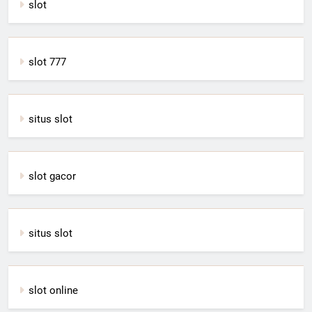
slot
slot 777
situs slot
slot gacor
situs slot
slot online