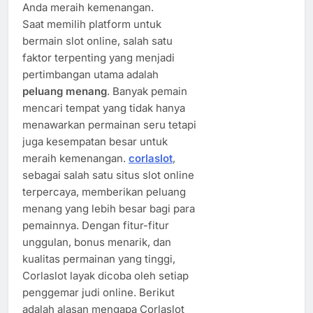
Anda meraih kemenangan.
Saat memilih platform untuk
bermain slot online, salah satu
faktor terpenting yang menjadi
pertimbangan utama adalah
peluang menang
. Banyak pemain
mencari tempat yang tidak hanya
menawarkan permainan seru tetapi
juga kesempatan besar untuk
meraih kemenangan.
corlaslot
,
sebagai salah satu situs slot online
terpercaya, memberikan peluang
menang yang lebih besar bagi para
pemainnya. Dengan fitur-fitur
unggulan, bonus menarik, dan
kualitas permainan yang tinggi,
Corlaslot layak dicoba oleh setiap
penggemar judi online. Berikut
adalah alasan mengapa Corlaslot