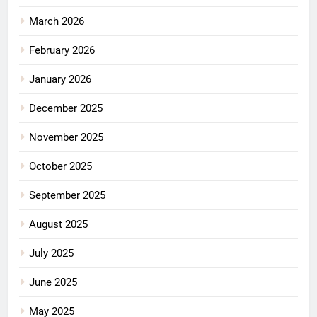
March 2026
February 2026
January 2026
December 2025
November 2025
October 2025
September 2025
August 2025
July 2025
June 2025
May 2025