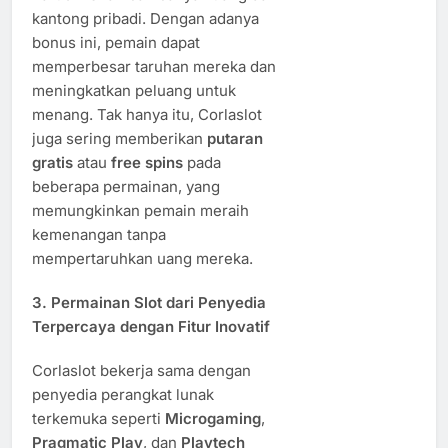
kantong pribadi. Dengan adanya
bonus ini, pemain dapat
memperbesar taruhan mereka dan
meningkatkan peluang untuk
menang. Tak hanya itu, Corlaslot
juga sering memberikan
putaran
gratis
atau
free spins
pada
beberapa permainan, yang
memungkinkan pemain meraih
kemenangan tanpa
mempertaruhkan uang mereka.
3.
Permainan Slot dari Penyedia
Terpercaya dengan Fitur Inovatif
Corlaslot bekerja sama dengan
penyedia perangkat lunak
terkemuka seperti
Microgaming
,
Pragmatic Play
, dan
Playtech