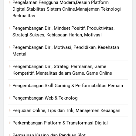
Pengalaman Pengguna Modern,Desain Platform
Digital,Stabilitas Sistem Online,Manajemen Teknologi
Berkualitas
Pengembangan Diri, Mindset Positif, Produktivitas,
Strategi Sukses, Kebiasaan Harian, Motivasi
Pengembangan Diri, Motivasi, Pendidikan, Kesehatan
Mental
Pengembangan Diri, Strategi Permainan, Game
Kompetitif, Mentalitas dalam Game, Game Online
Pengembangan Skill Gaming & Performabilitas Pemain
Pengembangan Web & Teknologi
Perjudian Online, Tips dan Trik, Manajemen Keuangan
Perkembangan Platform & Transformasi Digital
Permainan Kasino dan Panduan Slot