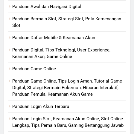
Panduan Awal dan Navigasi Digital
Panduan Bermain Slot, Strategi Slot, Pola Kemenangan
Slot
Panduan Daftar Mobile & Keamanan Akun
Panduan Digital, Tips Teknologi, User Experience,
Keamanan Akun, Game Online
Panduan Game Online
Panduan Game Online, Tips Login Aman, Tutorial Game
Digital, Strategi Bermain Pokemon, Hiburan Interaktif,
Panduan Pemula, Keamanan Akun Game
Panduan Login Akun Terbaru
Panduan Login Slot, Keamanan Akun Online, Slot Online
Lengkap, Tips Pemain Baru, Gaming Bertanggung Jawab