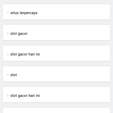
situs terpercaya
slot gacor
slot gacor hari ini
slot
slot gacor hari ini