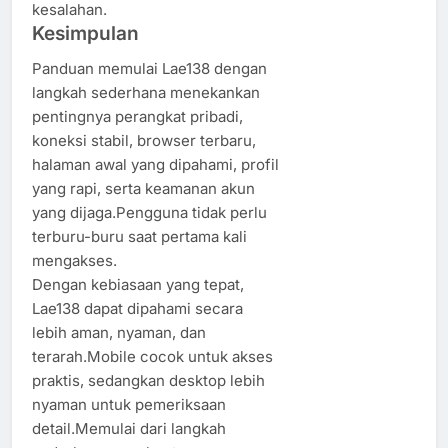
kesalahan.
Kesimpulan
Panduan memulai Lae138 dengan
langkah sederhana menekankan
pentingnya perangkat pribadi,
koneksi stabil, browser terbaru,
halaman awal yang dipahami, profil
yang rapi, serta keamanan akun
yang dijaga.Pengguna tidak perlu
terburu-buru saat pertama kali
mengakses.
Dengan kebiasaan yang tepat,
Lae138 dapat dipahami secara
lebih aman, nyaman, dan
terarah.Mobile cocok untuk akses
praktis, sedangkan desktop lebih
nyaman untuk pemeriksaan
detail.Memulai dari langkah