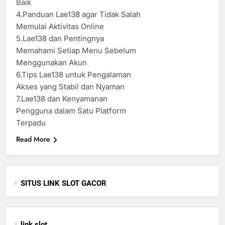
Baik
4.Panduan Lae138 agar Tidak Salah
Memulai Aktivitas Online
5.Lae138 dan Pentingnya
Memahami Setiap Menu Sebelum
Menggunakan Akun
6.Tips Lae138 untuk Pengalaman
Akses yang Stabil dan Nyaman
7.Lae138 dan Kenyamanan
Pengguna dalam Satu Platform
Terpadu
Read More
SITUS LINK SLOT GACOR
link slot