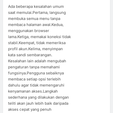
Ada beberapa kesalahan umum
saat memulai.Pertama, langsung
membuka semua menu tanpa
membaca halaman awal.Kedua,
menggunakan browser
lama.Ketiga, memakai koneksi tidak
stabil.Keempat, tidak memeriksa
profil akun.Kelima, menyimpan
kata sandi sembarangan.
Kesalahan lain adalah mengubah
pengaturan tanpa memahami
fungsinya.Pengguna sebaiknya
membaca setiap opsi terlebih
dahulu agar tidak memengaruhi
kenyamanan akses.Langkah
sederhana yang dilakukan dengan
teliti akan jauh lebih baik daripada
akses cepat yang penuh