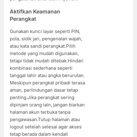
Aktifkan Keamanan
Perangkat
Gunakan kunci layar seperti PIN,
pola, sidik jari, pengenalan wajah,
atau kata sandi perangkat.Pilih
metode yang mudah digunakan,
tetapi tidak mudah ditebak.Hindari
kombinasi sederhana seperti
tanggal lahir atau angka berurutan.
Meskipun perangkat pribadi terasa
aman, perlindungan dasar tetap
penting.Jika perangkat sering
dipinjam orang lain, jangan biarkan
halaman akun terbuka tanpa
pengawasan.Tutup halaman atau
logout setelah selesai agar akses
tetap berada dalam kendali