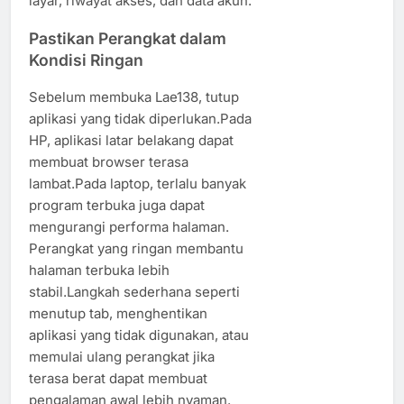
layar, riwayat akses, dan data akun.
Pastikan Perangkat dalam
Kondisi Ringan
Sebelum membuka Lae138, tutup
aplikasi yang tidak diperlukan.Pada
HP, aplikasi latar belakang dapat
membuat browser terasa
lambat.Pada laptop, terlalu banyak
program terbuka juga dapat
mengurangi performa halaman.
Perangkat yang ringan membantu
halaman terbuka lebih
stabil.Langkah sederhana seperti
menutup tab, menghentikan
aplikasi yang tidak digunakan, atau
memulai ulang perangkat jika
terasa berat dapat membuat
pengalaman awal lebih nyaman.