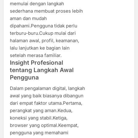
memulai dengan langkah
sederhana membuat proses lebih
aman dan mudah
dipahami.Pengguna tidak perlu
terburu-buru.Cukup mulai dari
halaman awal, profil, keamanan,
lalu lanjutkan ke bagian lain
setelah merasa familiar.
Insight Profesional
tentang Langkah Awal
Pengguna
Dalam pengalaman digital, langkah
awal yang baik biasanya dibangun
dari empat faktor utama.Pertama,
perangkat yang aman.Kedua,
koneksi yang stabil.Ketiga,
browser yang optimal.Keempat,
pengguna yang memahami