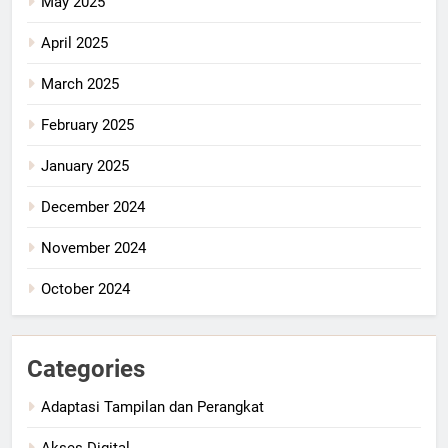
May 2025
April 2025
March 2025
February 2025
January 2025
December 2024
November 2024
October 2024
Categories
Adaptasi Tampilan dan Perangkat