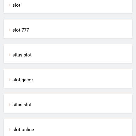
slot
slot 777
situs slot
slot gacor
situs slot
slot online