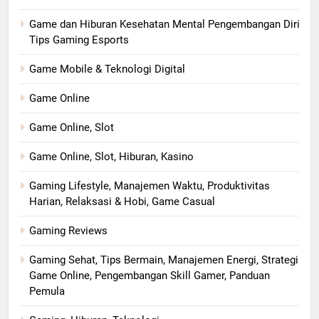
Game dan Hiburan Kesehatan Mental Pengembangan Diri
Tips Gaming Esports
Game Mobile & Teknologi Digital
Game Online
Game Online, Slot
Game Online, Slot, Hiburan, Kasino
Gaming Lifestyle, Manajemen Waktu, Produktivitas
Harian, Relaksasi & Hobi, Game Casual
Gaming Reviews
Gaming Sehat, Tips Bermain, Manajemen Energi, Strategi
Game Online, Pengembangan Skill Gamer, Panduan
Pemula