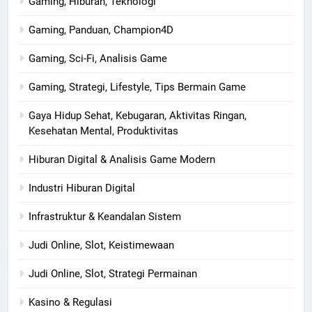
Gaming, Hiburan, Teknologi
Gaming, Panduan, Champion4D
Gaming, Sci-Fi, Analisis Game
Gaming, Strategi, Lifestyle, Tips Bermain Game
Gaya Hidup Sehat, Kebugaran, Aktivitas Ringan,
Kesehatan Mental, Produktivitas
Hiburan Digital & Analisis Game Modern
Industri Hiburan Digital
Infrastruktur & Keandalan Sistem
Judi Online, Slot, Keistimewaan
Judi Online, Slot, Strategi Permainan
Kasino & Regulasi