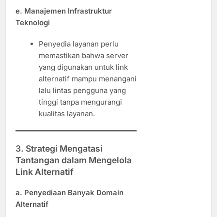
e. Manajemen Infrastruktur
Teknologi
Penyedia layanan perlu
memastikan bahwa server
yang digunakan untuk link
alternatif mampu menangani
lalu lintas pengguna yang
tinggi tanpa mengurangi
kualitas layanan.
3. Strategi Mengatasi
Tantangan dalam Mengelola
Link Alternatif
a. Penyediaan Banyak Domain
Alternatif