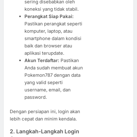
sering disebabkan oleh
koneksi yang tidak stabil.
Perangkat Siap Pakai:
Pastikan perangkat seperti
komputer, laptop, atau
smartphone dalam kondisi
baik dan browser atau
aplikasi terupdate.
Akun Terdaftar:
Pastikan
Anda sudah membuat akun
Pokemon787 dengan data
yang valid seperti
username, email, dan
password.
Dengan persiapan ini, login akan
lebih cepat dan minim kendala.
2. Langkah-Langkah Login