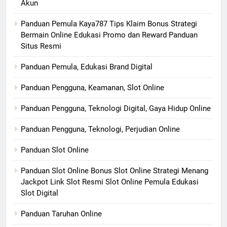
Akun
Panduan Pemula Kaya787 Tips Klaim Bonus Strategi
Bermain Online Edukasi Promo dan Reward Panduan
Situs Resmi
Panduan Pemula, Edukasi Brand Digital
Panduan Pengguna, Keamanan, Slot Online
Panduan Pengguna, Teknologi Digital, Gaya Hidup Online
Panduan Pengguna, Teknologi, Perjudian Online
Panduan Slot Online
Panduan Slot Online Bonus Slot Online Strategi Menang
Jackpot Link Slot Resmi Slot Online Pemula Edukasi
Slot Digital
Panduan Taruhan Online