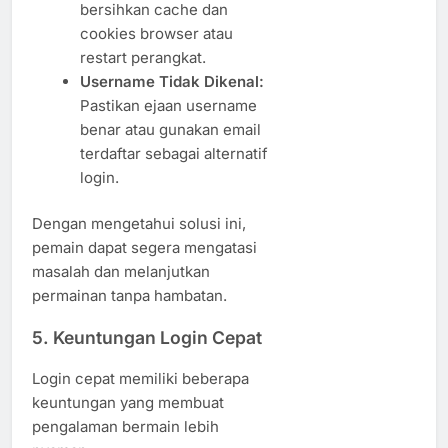
bersihkan cache dan
cookies browser atau
restart perangkat.
Username Tidak Dikenal:
Pastikan ejaan username
benar atau gunakan email
terdaftar sebagai alternatif
login.
Dengan mengetahui solusi ini,
pemain dapat segera mengatasi
masalah dan melanjutkan
permainan tanpa hambatan.
5. Keuntungan Login Cepat
Login cepat memiliki beberapa
keuntungan yang membuat
pengalaman bermain lebih