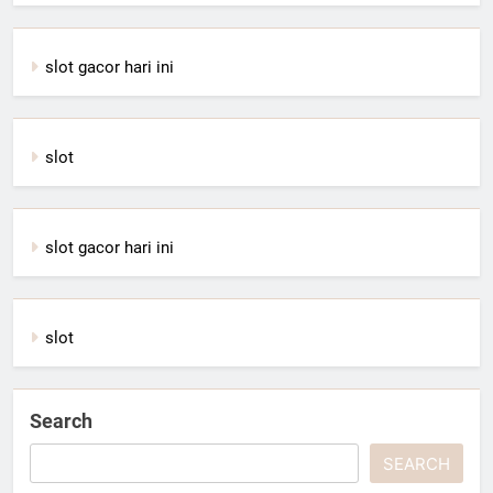
slot gacor hari ini
slot
slot gacor hari ini
slot
Search
SEARCH