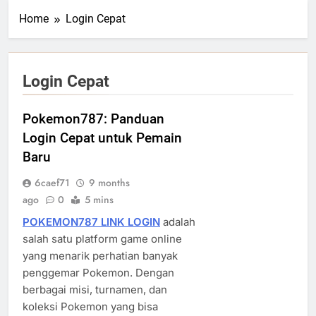
Home
Login Cepat
Login Cepat
Pokemon787: Panduan
Login Cepat untuk Pemain
Baru
6caef71
9 months
ago
0
5 mins
POKEMON787 LINK LOGIN
adalah
salah satu platform game online
yang menarik perhatian banyak
penggemar Pokemon. Dengan
berbagai misi, turnamen, dan
koleksi Pokemon yang bisa