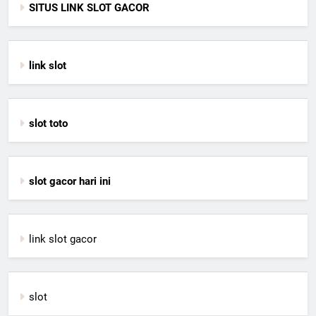
SITUS LINK SLOT GACOR
link slot
slot toto
slot gacor hari ini
link slot gacor
slot