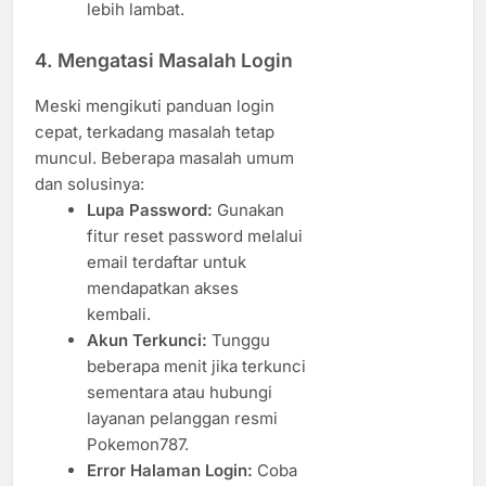
lebih lambat.
4. Mengatasi Masalah Login
Meski mengikuti panduan login
cepat, terkadang masalah tetap
muncul. Beberapa masalah umum
dan solusinya:
Lupa Password:
Gunakan
fitur reset password melalui
email terdaftar untuk
mendapatkan akses
kembali.
Akun Terkunci:
Tunggu
beberapa menit jika terkunci
sementara atau hubungi
layanan pelanggan resmi
Pokemon787.
Error Halaman Login:
Coba