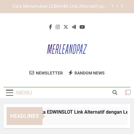
Skip
KAYA787 Alternatif sebagai Opsi Akses dengan
to
Sistem yang Responsif
content
KAYA787 Alternatif sebagai Jalur Akses yang
Mudah Dipahami Pengguna
Panduan Membuka EDWINSLOT Link Alternatif
dengan Lebih Praktis
Cara Menemukan LEBAH4D Link Alternatif yang
Mudah Diakses
KAYA787 Alternatif sebagai Opsi Akses dengan
Sistem yang Responsif
Merle And Paz
Dapatkan Perhiasan Mewah Dan Aksesori
KAYA787 Alternatif sebagai Jalur Akses yang
NEWSLETTER
RANDOM NEWS
Mudah Dipahami Pengguna
Berkualitas Di Merle And Paz Untuk
Melengkapi Gaya Anda.
MENU
nduan Membuka EDWINSLOT Link Alternatif dengan Lebih Pra
HEADLINES
Weeks Ago