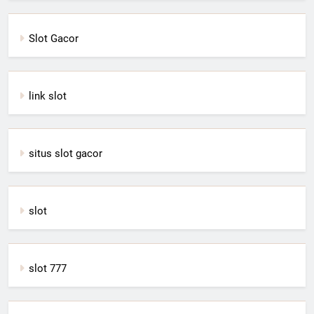
Slot Gacor
link slot
situs slot gacor
slot
slot 777