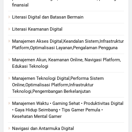
finansial
Literasi Digital dan Batasan Bermain
Literasi Keamanan Digital
Manajemen Akses Digital,Keandalan Sistem,Infrastruktur
Platform,Optimalisasi Layanan,Pengalaman Pengguna
Manajemen Akun, Keamanan Online, Navigasi Platform,
Edukasi Teknologi
Manajemen Teknologi Digital,Performa Sistem
Online,Optimalisasi Platform,Infrastruktur
Teknologi,Pengembangan Berkelanjutan
Manajemen Waktu • Gaming Sehat • Produktivitas Digital
• Gaya Hidup Seimbang • Tips Gamer Pemula •
Kesehatan Mental Gamer
Navigasi dan Antarmuka Digital