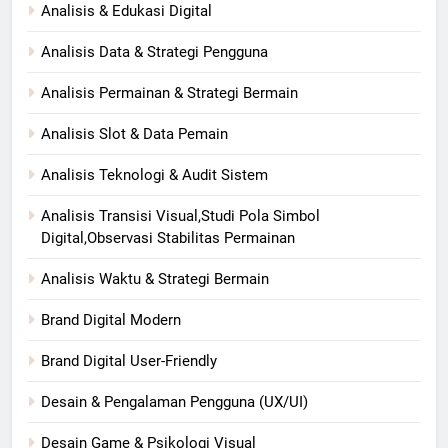
Analisis & Edukasi Digital
Analisis Data & Strategi Pengguna
Analisis Permainan & Strategi Bermain
Analisis Slot & Data Pemain
Analisis Teknologi & Audit Sistem
Analisis Transisi Visual,Studi Pola Simbol
Digital,Observasi Stabilitas Permainan
Analisis Waktu & Strategi Bermain
Brand Digital Modern
Brand Digital User-Friendly
Desain & Pengalaman Pengguna (UX/UI)
Desain Game & Psikologi Visual