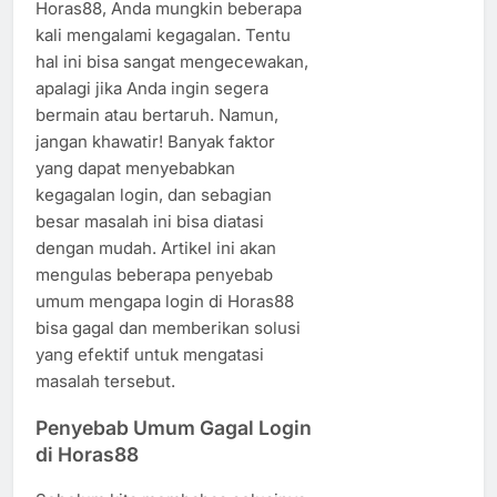
Horas88, Anda mungkin beberapa
kali mengalami kegagalan. Tentu
hal ini bisa sangat mengecewakan,
apalagi jika Anda ingin segera
bermain atau bertaruh. Namun,
jangan khawatir! Banyak faktor
yang dapat menyebabkan
kegagalan login, dan sebagian
besar masalah ini bisa diatasi
dengan mudah. Artikel ini akan
mengulas beberapa penyebab
umum mengapa login di Horas88
bisa gagal dan memberikan solusi
yang efektif untuk mengatasi
masalah tersebut.
Penyebab Umum Gagal Login
di Horas88