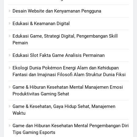
Desain Website dan Kenyamanan Pengguna
Edukasi & Keamanan Digital
Edukasi Game, Strategi Digital, Pengembangan Skill
Pemain
Edukasi Slot Fakta Game Analisis Permainan
Ekologi Dunia Pokémon Energi Alam dan Kehidupan
Fantasi dan Imajinasi Filosofi Alam Struktur Dunia Fiksi
Game & Hiburan Kesehatan Mental Manajemen Emosi
Produktivitas Gaming Sehat
Game & Kesehatan, Gaya Hidup Sehat, Manajemen
Waktu
Game dan Hiburan Kesehatan Mental Pengembangan Diri
Tips Gaming Esports