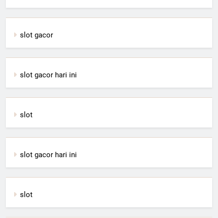
slot gacor
slot gacor hari ini
slot
slot gacor hari ini
slot