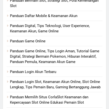
Panduan Bermain Slot, Strategi Slot, Pola Kemenangan
Slot
Panduan Daftar Mobile & Keamanan Akun
Panduan Digital, Tips Teknologi, User Experience,
Keamanan Akun, Game Online
Panduan Game Online
Panduan Game Online, Tips Login Aman, Tutorial Game
Digital, Strategi Bermain Pokemon, Hiburan Interaktif,
Panduan Pemula, Keamanan Akun Game
Panduan Login Akun Terbaru
Panduan Login Slot, Keamanan Akun Online, Slot Online
Lengkap, Tips Pemain Baru, Gaming Bertanggung Jawab
Panduan Memilih Situs CorlaSlot Keamanan dan
Kepercayaan Slot Online Edukasi Pemain Slot