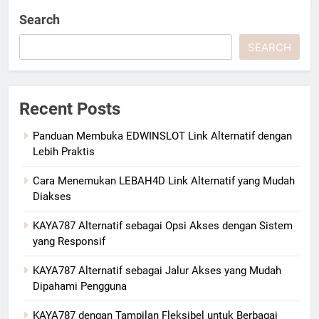
Search
SEARCH
Recent Posts
Panduan Membuka EDWINSLOT Link Alternatif dengan
Lebih Praktis
Cara Menemukan LEBAH4D Link Alternatif yang Mudah
Diakses
KAYA787 Alternatif sebagai Opsi Akses dengan Sistem
yang Responsif
KAYA787 Alternatif sebagai Jalur Akses yang Mudah
Dipahami Pengguna
KAYA787 dengan Tampilan Fleksibel untuk Berbagai