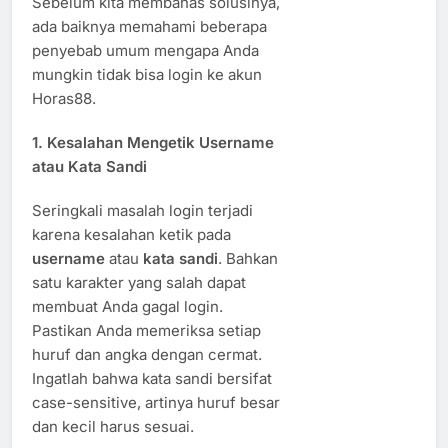
Sebelum kita membahas solusinya,
ada baiknya memahami beberapa
penyebab umum mengapa Anda
mungkin tidak bisa login ke akun
Horas88.
1.
Kesalahan Mengetik Username
atau Kata Sandi
Seringkali masalah login terjadi
karena kesalahan ketik pada
username
atau
kata sandi
. Bahkan
satu karakter yang salah dapat
membuat Anda gagal login.
Pastikan Anda memeriksa setiap
huruf dan angka dengan cermat.
Ingatlah bahwa kata sandi bersifat
case-sensitive, artinya huruf besar
dan kecil harus sesuai.