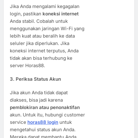
Jika Anda mengalami kegagalan
login, pastikan
koneksi internet
Anda stabil. Cobalah untuk
menggunakan jaringan Wi-Fi yang
lebih kuat atau beralih ke data
seluler jika diperlukan. Jika
koneksi internet terputus, Anda
tidak akan bisa terhubung ke
server Horas88.
3.
Periksa Status Akun
Jika akun Anda tidak dapat
diakses, bisa jadi karena
pemblokiran atau penonaktifan
akun. Untuk itu, hubungi customer
service
horas88 login
untuk
mengetahui status akun Anda.
Mereka dapat membantu Anda