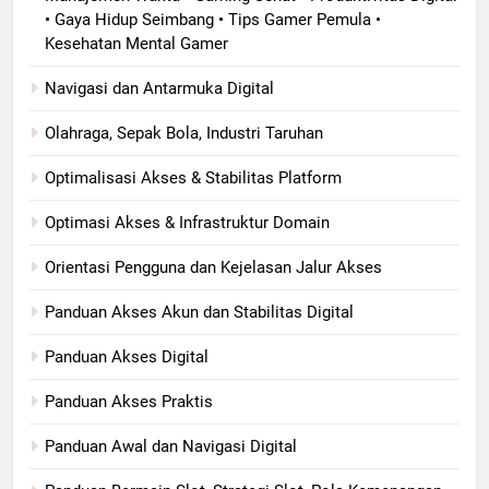
• Gaya Hidup Seimbang • Tips Gamer Pemula •
Kesehatan Mental Gamer
Navigasi dan Antarmuka Digital
Olahraga, Sepak Bola, Industri Taruhan
Optimalisasi Akses & Stabilitas Platform
Optimasi Akses & Infrastruktur Domain
Orientasi Pengguna dan Kejelasan Jalur Akses
Panduan Akses Akun dan Stabilitas Digital
Panduan Akses Digital
Panduan Akses Praktis
Panduan Awal dan Navigasi Digital