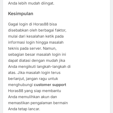
Anda lebih mudah diingat.
Kesimpulan
Gagal login di Horas88 bisa
disebabkan oleh berbagai faktor,
mulai dari kesalahan ketik pada
informasi login hingga masalah
teknis pada server. Namun,
sebagian besar masalah login ini
dapat diatasi dengan mudah jika
Anda mengikuti langkah-langkah di
atas. Jika masalah login terus
berlanjut, jangan ragu untuk
menghubungi
customer support
Horas88 yang siap membantu
Anda memulihkan akun dan
memastikan pengalaman bermain
Anda tetap lancar.