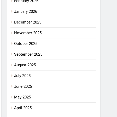
February 2026
January 2026
December 2025
November 2025
October 2025
September 2025
August 2025
July 2025
June 2025
May 2025
April 2025