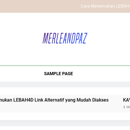
Cara Menemukan LEBAH4D
KAYA787 Alternatif sebagai Ops
KAYA787 Alternatif sebagai Jalu
Panduan Membuka EDWINSLOT L
le And Paz
Cara Menemukan LEBAH4D
Perhiasan Mewah Dan Aksesori Berkualitas Di Merle And Paz U
KAYA787 Alternatif sebagai Ops
SAMPLE PAGE
KAYA787 Alternatif sebagai Jalu
D Link Alternatif yang Mudah Diakses
KAYA787 Altern
3 Weeks Ago