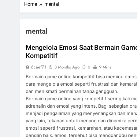
Home
mental
mental
Mengelola Emosi Saat Bermain Game
Kompetitif
6caef71
8 Months Ago
0
9 Mins
Bermain game online kompetitif bisa memicu emosi 
cara mengelola emosi seperti frustrasi dan kemara
dan menikmati permainan tanpa gangguan.
Bermain game online yang kompetitif sering kali m
adrenalin dan emosi yang intens. Bagi sebagian oran
menjadi pengalaman yang menyenangkan dan mena
yang lain, tekanan untuk menang dan dinamika pe
emosi seperti frustrasi, kemarahan, atau kecemasan.
dengan baik, emosi tersebut bisa mengganggu pe