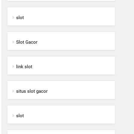
slot
Slot Gacor
link slot
situs slot gacor
slot