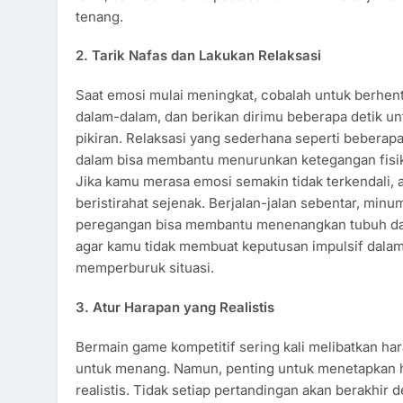
tenang.
2.
Tarik Nafas dan Lakukan Relaksasi
Saat emosi mulai meningkat, cobalah untuk berhenti
dalam-dalam, dan berikan dirimu beberapa detik 
pikiran. Relaksasi yang sederhana seperti beberapa
dalam bisa membantu menurunkan ketegangan fisik
Jika kamu merasa emosi semakin tidak terkendali, 
beristirahat sejenak. Berjalan-jalan sebentar, minu
peregangan bisa membantu menenangkan tubuh dan 
agar kamu tidak membuat keputusan impulsif dala
memperburuk situasi.
3.
Atur Harapan yang Realistis
Bermain game kompetitif sering kali melibatkan har
untuk menang. Namun, penting untuk menetapkan 
realistis. Tidak setiap pertandingan akan berakhi