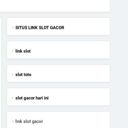
SITUS LINK SLOT GACOR
link slot
slot toto
slot gacor hari ini
link slot gacor