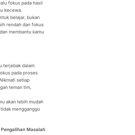
lalu fokus pada hasil
au kecewa.
tuk belajar, bukan
ih rendah dan fokus
si dan membantu kamu
 terjebak dalam
 fokus pada proses
Nikmati setiap
gan teman tim,
mu akan lebih mudah
r tidak mengganggu
 Pengalihan Masalah