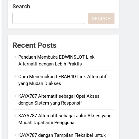
Search
SEARCH
Recent Posts
Panduan Membuka EDWINSLOT Link
Alternatif dengan Lebih Praktis
Cara Menemukan LEBAH4D Link Alternatif
yang Mudah Diakses
KAYA787 Alternatif sebagai Opsi Akses
dengan Sistem yang Responsif
KAYA787 Alternatif sebagai Jalur Akses yang
Mudah Dipahami Pengguna
KAYA787 dengan Tampilan Fleksibel untuk