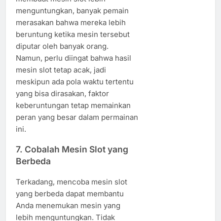
menguntungkan, banyak pemain
merasakan bahwa mereka lebih
beruntung ketika mesin tersebut
diputar oleh banyak orang.
Namun, perlu diingat bahwa hasil
mesin slot tetap acak, jadi
meskipun ada pola waktu tertentu
yang bisa dirasakan, faktor
keberuntungan tetap memainkan
peran yang besar dalam permainan
ini.
7. Cobalah Mesin Slot yang
Berbeda
Terkadang, mencoba mesin slot
yang berbeda dapat membantu
Anda menemukan mesin yang
lebih menguntungkan. Tidak