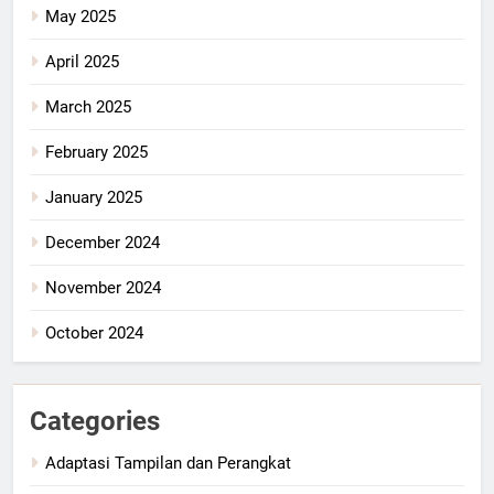
May 2025
April 2025
March 2025
February 2025
January 2025
December 2024
November 2024
October 2024
Categories
Adaptasi Tampilan dan Perangkat