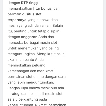
dengan
RTP tinggi
,
memanfaatkan
fitur bonus
, dan
bermain di
situs slot
terpercaya
yang menawarkan
mesin yang adil dan aman. Selain
itu, penting untuk tetap disiplin
dengan
anggaran
Anda dan
mencoba berbagai mesin slot
untuk menemukan yang paling
menguntungkan. Mengikuti tips ini
akan membantu Anda
meningkatkan peluang
kemenangan dan menikmati
permainan slot online dengan cara
yang lebih menguntungkan.
Jangan lupa bahwa meskipun ada
strategi dan tips, hasil mesin slot
selalu bergantung pada
keberuntungan. Nikmati permainan