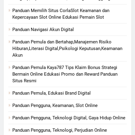
Panduan Memilih Situs CorlaSlot Keamanan dan
Kepercayaan Slot Online Edukasi Pemain Slot
Panduan Navigasi Akun Digital
Panduan Pemula dan Bertahap,Manajemen Risiko
Hiburan,Literasi Digital,Psikologi Keputusan,Keamanan
Akun
Panduan Pemula Kaya787 Tips Klaim Bonus Strategi
Bermain Online Edukasi Promo dan Reward Panduan
Situs Resmi
Panduan Pemula, Edukasi Brand Digital
Panduan Pengguna, Keamanan, Slot Online
Panduan Pengguna, Teknologi Digital, Gaya Hidup Online
Panduan Pengguna, Teknologi, Perjudian Online