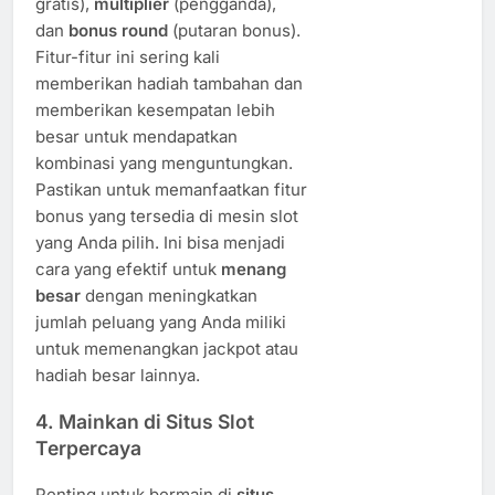
gratis),
multiplier
(pengganda),
dan
bonus round
(putaran bonus).
Fitur-fitur ini sering kali
memberikan hadiah tambahan dan
memberikan kesempatan lebih
besar untuk mendapatkan
kombinasi yang menguntungkan.
Pastikan untuk memanfaatkan fitur
bonus yang tersedia di mesin slot
yang Anda pilih. Ini bisa menjadi
cara yang efektif untuk
menang
besar
dengan meningkatkan
jumlah peluang yang Anda miliki
untuk memenangkan jackpot atau
hadiah besar lainnya.
4. Mainkan di Situs Slot
Terpercaya
Penting untuk bermain di
situs