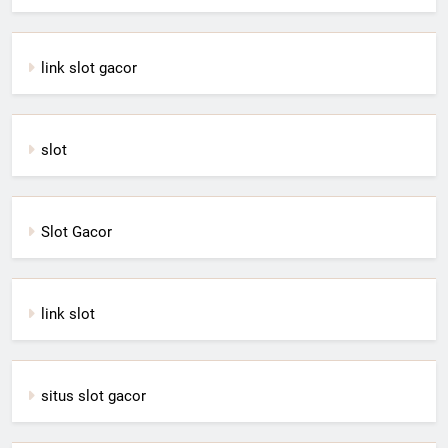
link slot gacor
slot
Slot Gacor
link slot
situs slot gacor