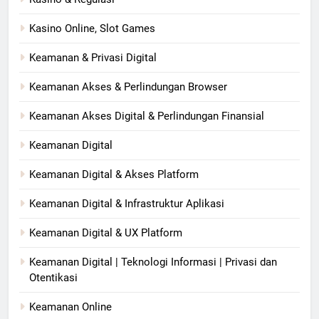
Kasino Online, Slot Games
Keamanan & Privasi Digital
Keamanan Akses & Perlindungan Browser
Keamanan Akses Digital & Perlindungan Finansial
Keamanan Digital
Keamanan Digital & Akses Platform
Keamanan Digital & Infrastruktur Aplikasi
Keamanan Digital & UX Platform
Keamanan Digital | Teknologi Informasi | Privasi dan
Otentikasi
Keamanan Online