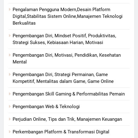
Pengalaman Pengguna Modern,Desain Platform
Digital,Stabilitas Sistem Online,Manajemen Teknologi
Berkualitas
Pengembangan Diri, Mindset Positif, Produktivitas,
Strategi Sukses, Kebiasaan Harian, Motivasi
Pengembangan Diri, Motivasi, Pendidikan, Kesehatan
Mental
Pengembangan Diri, Strategi Permainan, Game
Kompetitif, Mentalitas dalam Game, Game Online
Pengembangan Skill Gaming & Performabilitas Pemain
Pengembangan Web & Teknologi
Perjudian Online, Tips dan Trik, Manajemen Keuangan
Perkembangan Platform & Transformasi Digital