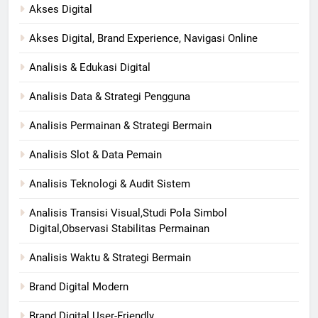
Akses Digital
Akses Digital, Brand Experience, Navigasi Online
Analisis & Edukasi Digital
Analisis Data & Strategi Pengguna
Analisis Permainan & Strategi Bermain
Analisis Slot & Data Pemain
Analisis Teknologi & Audit Sistem
Analisis Transisi Visual,Studi Pola Simbol
Digital,Observasi Stabilitas Permainan
Analisis Waktu & Strategi Bermain
Brand Digital Modern
Brand Digital User-Friendly