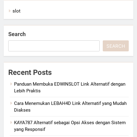
slot
Search
SEARCH
Recent Posts
Panduan Membuka EDWINSLOT Link Alternatif dengan
Lebih Praktis
Cara Menemukan LEBAH4D Link Alternatif yang Mudah
Diakses
KAYA787 Alternatif sebagai Opsi Akses dengan Sistem
yang Responsif