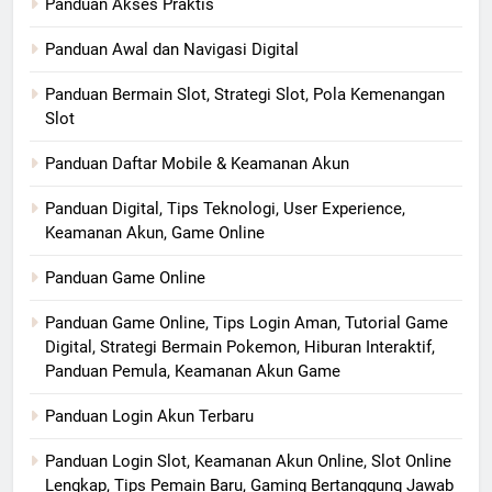
Panduan Akses Praktis
Panduan Awal dan Navigasi Digital
Panduan Bermain Slot, Strategi Slot, Pola Kemenangan
Slot
Panduan Daftar Mobile & Keamanan Akun
Panduan Digital, Tips Teknologi, User Experience,
Keamanan Akun, Game Online
Panduan Game Online
Panduan Game Online, Tips Login Aman, Tutorial Game
Digital, Strategi Bermain Pokemon, Hiburan Interaktif,
Panduan Pemula, Keamanan Akun Game
Panduan Login Akun Terbaru
Panduan Login Slot, Keamanan Akun Online, Slot Online
Lengkap, Tips Pemain Baru, Gaming Bertanggung Jawab