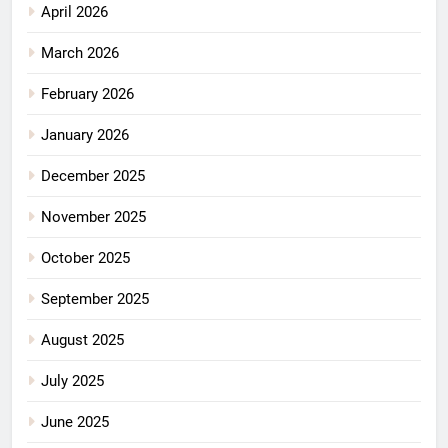
April 2026
March 2026
February 2026
January 2026
December 2025
November 2025
October 2025
September 2025
August 2025
July 2025
June 2025