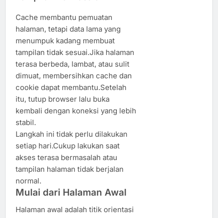
Cache membantu pemuatan
halaman, tetapi data lama yang
menumpuk kadang membuat
tampilan tidak sesuai.Jika halaman
terasa berbeda, lambat, atau sulit
dimuat, membersihkan cache dan
cookie dapat membantu.Setelah
itu, tutup browser lalu buka
kembali dengan koneksi yang lebih
stabil.
Langkah ini tidak perlu dilakukan
setiap hari.Cukup lakukan saat
akses terasa bermasalah atau
tampilan halaman tidak berjalan
normal.
Mulai dari Halaman Awal
Halaman awal adalah titik orientasi