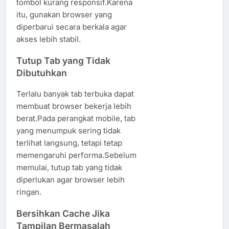
tombol kurang responsif.Karena
itu, gunakan browser yang
diperbarui secara berkala agar
akses lebih stabil.
Tutup Tab yang Tidak
Dibutuhkan
Terlalu banyak tab terbuka dapat
membuat browser bekerja lebih
berat.Pada perangkat mobile, tab
yang menumpuk sering tidak
terlihat langsung, tetapi tetap
memengaruhi performa.Sebelum
memulai, tutup tab yang tidak
diperlukan agar browser lebih
ringan.
Bersihkan Cache Jika
Tampilan Bermasalah