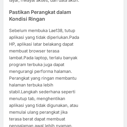
layar, riwayat akses, dan data akun.
Pastikan Perangkat dalam
Kondisi Ringan
Sebelum membuka Lae138, tutup
aplikasi yang tidak diperlukan.Pada
HP, aplikasi latar belakang dapat
membuat browser terasa
lambat.Pada laptop, terlalu banyak
program terbuka juga dapat
mengurangi performa halaman.
Perangkat yang ringan membantu
halaman terbuka lebih
stabil.Langkah sederhana seperti
menutup tab, menghentikan
aplikasi yang tidak digunakan, atau
memulai ulang perangkat jika
terasa berat dapat membuat
pengalaman awal lebih nyaman.