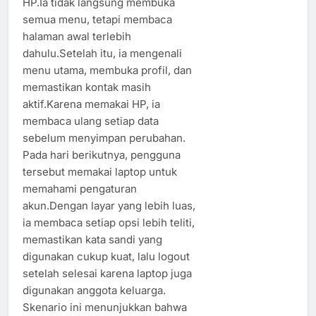
HP.Ia tidak langsung membuka
semua menu, tetapi membaca
halaman awal terlebih
dahulu.Setelah itu, ia mengenali
menu utama, membuka profil, dan
memastikan kontak masih
aktif.Karena memakai HP, ia
membaca ulang setiap data
sebelum menyimpan perubahan.
Pada hari berikutnya, pengguna
tersebut memakai laptop untuk
memahami pengaturan
akun.Dengan layar yang lebih luas,
ia membaca setiap opsi lebih teliti,
memastikan kata sandi yang
digunakan cukup kuat, lalu logout
setelah selesai karena laptop juga
digunakan anggota keluarga.
Skenario ini menunjukkan bahwa