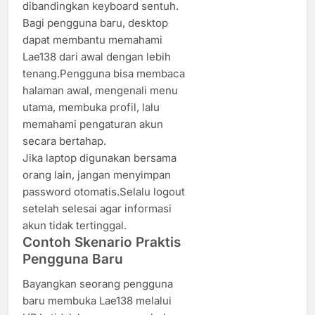
dibandingkan keyboard sentuh.
Bagi pengguna baru, desktop
dapat membantu memahami
Lae138 dari awal dengan lebih
tenang.Pengguna bisa membaca
halaman awal, mengenali menu
utama, membuka profil, lalu
memahami pengaturan akun
secara bertahap.
Jika laptop digunakan bersama
orang lain, jangan menyimpan
password otomatis.Selalu logout
setelah selesai agar informasi
akun tidak tertinggal.
Contoh Skenario Praktis
Pengguna Baru
Bayangkan seorang pengguna
baru membuka Lae138 melalui