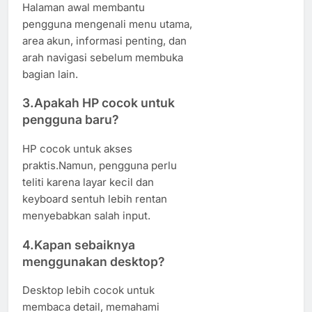
Halaman awal membantu
pengguna mengenali menu utama,
area akun, informasi penting, dan
arah navigasi sebelum membuka
bagian lain.
3.Apakah HP cocok untuk
pengguna baru?
HP cocok untuk akses
praktis.Namun, pengguna perlu
teliti karena layar kecil dan
keyboard sentuh lebih rentan
menyebabkan salah input.
4.Kapan sebaiknya
menggunakan desktop?
Desktop lebih cocok untuk
membaca detail, memahami