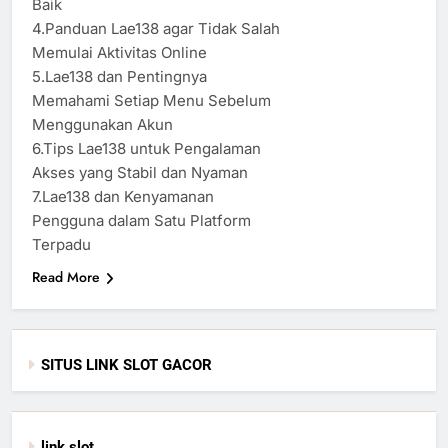
Baik
4.Panduan Lae138 agar Tidak Salah
Memulai Aktivitas Online
5.Lae138 dan Pentingnya
Memahami Setiap Menu Sebelum
Menggunakan Akun
6.Tips Lae138 untuk Pengalaman
Akses yang Stabil dan Nyaman
7.Lae138 dan Kenyamanan
Pengguna dalam Satu Platform
Terpadu
Read More
SITUS LINK SLOT GACOR
link slot