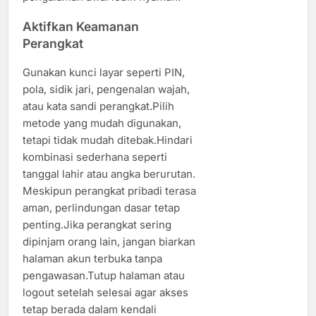
Aktifkan Keamanan
Perangkat
Gunakan kunci layar seperti PIN,
pola, sidik jari, pengenalan wajah,
atau kata sandi perangkat.Pilih
metode yang mudah digunakan,
tetapi tidak mudah ditebak.Hindari
kombinasi sederhana seperti
tanggal lahir atau angka berurutan.
Meskipun perangkat pribadi terasa
aman, perlindungan dasar tetap
penting.Jika perangkat sering
dipinjam orang lain, jangan biarkan
halaman akun terbuka tanpa
pengawasan.Tutup halaman atau
logout setelah selesai agar akses
tetap berada dalam kendali