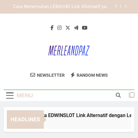
Skip
KAYA787 Alternatif sebagai Opsi Akses dengan
to
Sistem yang Responsif
content
KAYA787 Alternatif sebagai Jalur Akses yang
Mudah Dipahami Pengguna
Panduan Membuka EDWINSLOT Link Alternatif
dengan Lebih Praktis
Cara Menemukan LEBAH4D Link Alternatif yang
Mudah Diakses
KAYA787 Alternatif sebagai Opsi Akses dengan
Sistem yang Responsif
Merle And Paz
Dapatkan Perhiasan Mewah Dan Aksesori
KAYA787 Alternatif sebagai Jalur Akses yang
NEWSLETTER
RANDOM NEWS
Mudah Dipahami Pengguna
Berkualitas Di Merle And Paz Untuk
Melengkapi Gaya Anda.
MENU
nduan Membuka EDWINSLOT Link Alternatif dengan Lebih Pra
HEADLINES
Weeks Ago