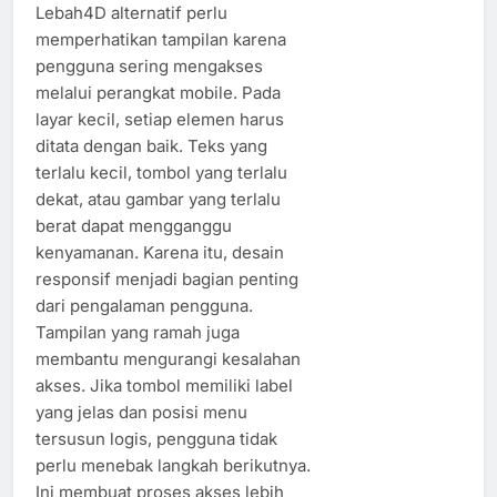
Lebah4D alternatif perlu
memperhatikan tampilan karena
pengguna sering mengakses
melalui perangkat mobile. Pada
layar kecil, setiap elemen harus
ditata dengan baik. Teks yang
terlalu kecil, tombol yang terlalu
dekat, atau gambar yang terlalu
berat dapat mengganggu
kenyamanan. Karena itu, desain
responsif menjadi bagian penting
dari pengalaman pengguna.
Tampilan yang ramah juga
membantu mengurangi kesalahan
akses. Jika tombol memiliki label
yang jelas dan posisi menu
tersusun logis, pengguna tidak
perlu menebak langkah berikutnya.
Ini membuat proses akses lebih