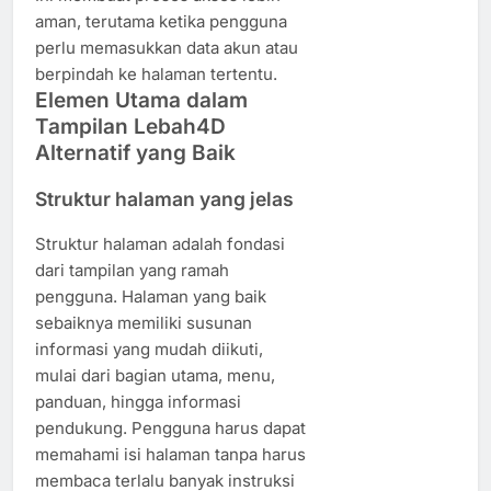
aman, terutama ketika pengguna
perlu memasukkan data akun atau
berpindah ke halaman tertentu.
Elemen Utama dalam
Tampilan Lebah4D
Alternatif yang Baik
Struktur halaman yang jelas
Struktur halaman adalah fondasi
dari tampilan yang ramah
pengguna. Halaman yang baik
sebaiknya memiliki susunan
informasi yang mudah diikuti,
mulai dari bagian utama, menu,
panduan, hingga informasi
pendukung. Pengguna harus dapat
memahami isi halaman tanpa harus
membaca terlalu banyak instruksi