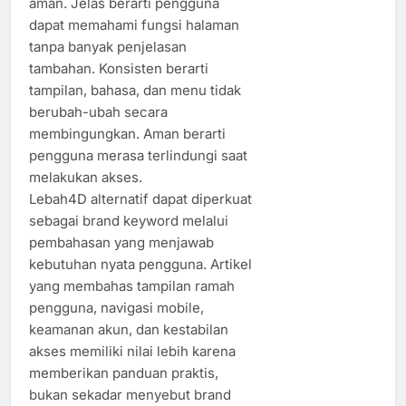
aman. Jelas berarti pengguna
dapat memahami fungsi halaman
tanpa banyak penjelasan
tambahan. Konsisten berarti
tampilan, bahasa, dan menu tidak
berubah-ubah secara
membingungkan. Aman berarti
pengguna merasa terlindungi saat
melakukan akses.
Lebah4D alternatif dapat diperkuat
sebagai brand keyword melalui
pembahasan yang menjawab
kebutuhan nyata pengguna. Artikel
yang membahas tampilan ramah
pengguna, navigasi mobile,
keamanan akun, dan kestabilan
akses memiliki nilai lebih karena
memberikan panduan praktis,
bukan sekadar menyebut brand