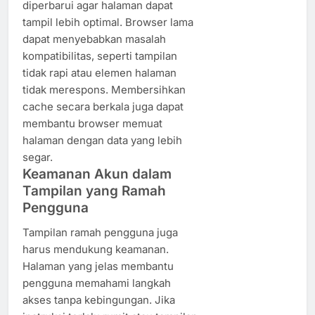
diperbarui agar halaman dapat
tampil lebih optimal. Browser lama
dapat menyebabkan masalah
kompatibilitas, seperti tampilan
tidak rapi atau elemen halaman
tidak merespons. Membersihkan
cache secara berkala juga dapat
membantu browser memuat
halaman dengan data yang lebih
segar.
Keamanan Akun dalam
Tampilan yang Ramah
Pengguna
Tampilan ramah pengguna juga
harus mendukung keamanan.
Halaman yang jelas membantu
pengguna memahami langkah
akses tanpa kebingungan. Jika