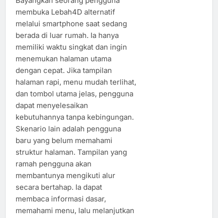
Bayangkan seorang pengguna
membuka Lebah4D alternatif
melalui smartphone saat sedang
berada di luar rumah. Ia hanya
memiliki waktu singkat dan ingin
menemukan halaman utama
dengan cepat. Jika tampilan
halaman rapi, menu mudah terlihat,
dan tombol utama jelas, pengguna
dapat menyelesaikan
kebutuhannya tanpa kebingungan.
Skenario lain adalah pengguna
baru yang belum memahami
struktur halaman. Tampilan yang
ramah pengguna akan
membantunya mengikuti alur
secara bertahap. Ia dapat
membaca informasi dasar,
memahami menu, lalu melanjutkan