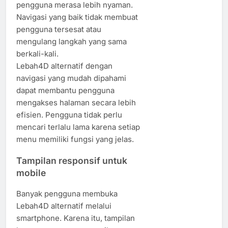
pengguna merasa lebih nyaman.
Navigasi yang baik tidak membuat
pengguna tersesat atau
mengulang langkah yang sama
berkali-kali.
Lebah4D alternatif dengan
navigasi yang mudah dipahami
dapat membantu pengguna
mengakses halaman secara lebih
efisien. Pengguna tidak perlu
mencari terlalu lama karena setiap
menu memiliki fungsi yang jelas.
Tampilan responsif untuk
mobile
Banyak pengguna membuka
Lebah4D alternatif melalui
smartphone. Karena itu, tampilan