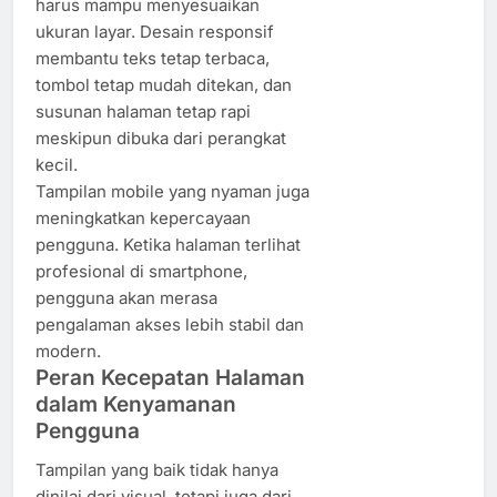
harus mampu menyesuaikan
ukuran layar. Desain responsif
membantu teks tetap terbaca,
tombol tetap mudah ditekan, dan
susunan halaman tetap rapi
meskipun dibuka dari perangkat
kecil.
Tampilan mobile yang nyaman juga
meningkatkan kepercayaan
pengguna. Ketika halaman terlihat
profesional di smartphone,
pengguna akan merasa
pengalaman akses lebih stabil dan
modern.
Peran Kecepatan Halaman
dalam Kenyamanan
Pengguna
Tampilan yang baik tidak hanya
dinilai dari visual, tetapi juga dari