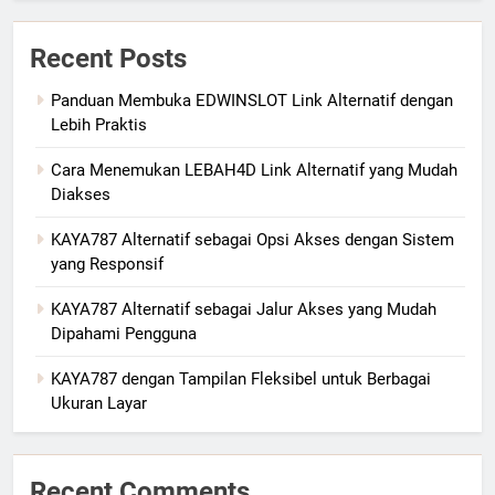
Recent Posts
Panduan Membuka EDWINSLOT Link Alternatif dengan
Lebih Praktis
Cara Menemukan LEBAH4D Link Alternatif yang Mudah
Diakses
KAYA787 Alternatif sebagai Opsi Akses dengan Sistem
yang Responsif
KAYA787 Alternatif sebagai Jalur Akses yang Mudah
Dipahami Pengguna
KAYA787 dengan Tampilan Fleksibel untuk Berbagai
Ukuran Layar
Recent Comments