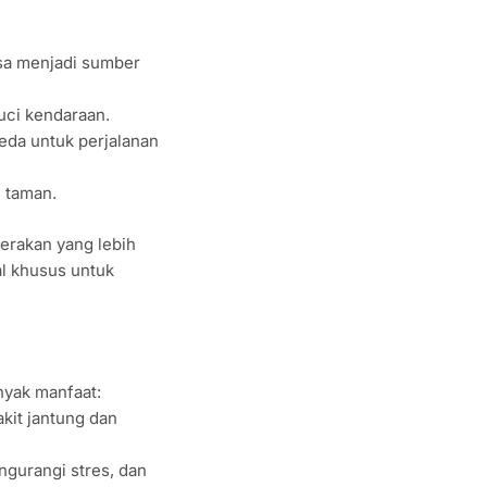
bisa menjadi sumber
ci kendaraan.
eda untuk perjalanan
 taman.
erakan yang lebih
al khusus untuk
nyak manfaat:
kit jantung dan
gurangi stres, dan