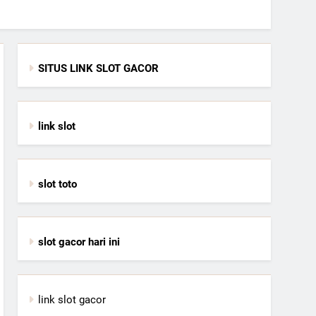
SITUS LINK SLOT GACOR
link slot
slot toto
slot gacor hari ini
link slot gacor