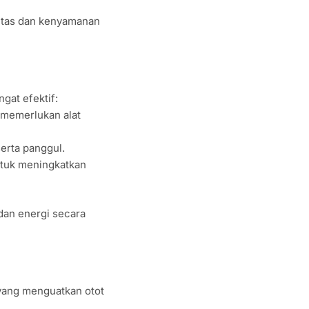
litas dan kenyamanan
gat efektif:
a memerlukan alat
erta panggul.
ntuk meningkatkan
dan energi secara
 yang menguatkan otot