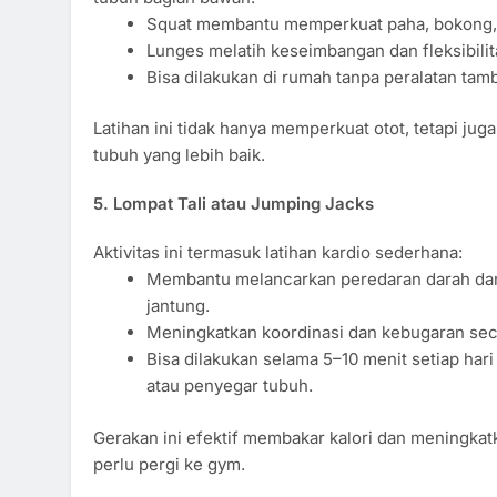
Squat membantu memperkuat paha, bokong, d
Lunges melatih keseimbangan dan fleksibilit
Bisa dilakukan di rumah tanpa peralatan tam
Latihan ini tidak hanya memperkuat otot, tetapi ju
tubuh yang lebih baik.
5. Lompat Tali atau Jumping Jacks
Aktivitas ini termasuk latihan kardio sederhana:
Membantu melancarkan peredaran darah da
jantung.
Meningkatkan koordinasi dan kebugaran sec
Bisa dilakukan selama 5–10 menit setiap ha
atau penyegar tubuh.
Gerakan ini efektif membakar kalori dan meningkat
perlu pergi ke gym.