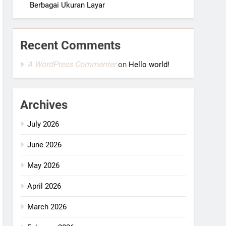
Berbagai Ukuran Layar
Recent Comments
A WordPress Commenter
on
Hello world!
Archives
July 2026
June 2026
May 2026
April 2026
March 2026