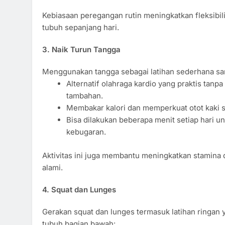
Kebiasaan peregangan rutin meningkatkan fleksibi
tubuh sepanjang hari.
3. Naik Turun Tangga
Menggunakan tangga sebagai latihan sederhana san
Alternatif olahraga kardio yang praktis tanp
tambahan.
Membakar kalori dan memperkuat otot kaki s
Bisa dilakukan beberapa menit setiap hari u
kebugaran.
Aktivitas ini juga membantu meningkatkan stamina 
alami.
4. Squat dan Lunges
Gerakan squat dan lunges termasuk latihan ringan
tubuh bagian bawah: