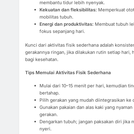
membantu tidur lebih nyenyak.
Kekuatan dan fleksibilitas:
Memperkuat otot,
mobilitas tubuh.
Energi dan produktivitas:
Membuat tubuh leb
fokus sepanjang hari.
Kunci dari aktivitas fisik sederhana adalah konsist
gerakannya ringan, jika dilakukan rutin setiap hari, 
bagi kesehatan.
Tips Memulai Aktivitas Fisik Sederhana
Mulai dari 10–15 menit per hari, kemudian ti
bertahap.
Pilih gerakan yang mudah diintegrasikan ke d
Gunakan pakaian dan alas kaki yang nyama
gerakan.
Dengarkan tubuh; jangan paksakan diri jika m
nyeri.