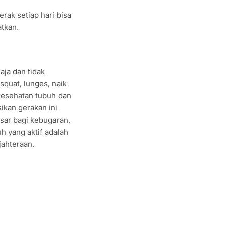
rak setiap hari bisa
tkan.
aja dan tidak
squat, lunges, naik
 kesehatan tubuh dan
ikan gerakan ini
sar bagi kebugaran,
h yang aktif adalah
jahteraan.