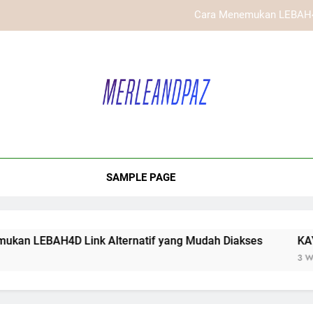
Cara Menemukan LEBAH4D
KAYA787 Alternatif sebagai Ops
KAYA787 Alternatif sebagai Jalu
Panduan Membuka EDWINSLOT L
le And Paz
Cara Menemukan LEBAH4D
Perhiasan Mewah Dan Aksesori Berkualitas Di Merle And Paz U
KAYA787 Alternatif sebagai Ops
SAMPLE PAGE
KAYA787 Alternatif sebagai Jalu
AH4D Link Alternatif yang Mudah Diakses
KAYA787 Alt
3 Weeks Ago