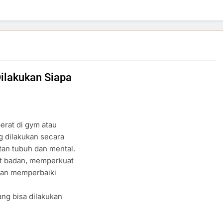
Dilakukan Siapa
berat di gym atau
g dilakukan secara
tan tubuh dan mental.
at badan, memperkuat
 dan memperbaiki
ang bisa dilakukan