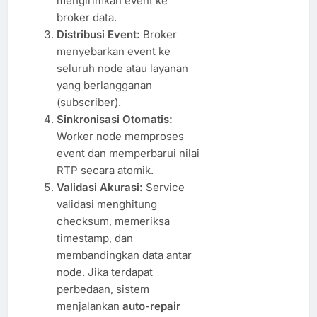
mengirimkan event ke
broker data.
Distribusi Event:
Broker
menyebarkan event ke
seluruh node atau layanan
yang berlangganan
(subscriber).
Sinkronisasi Otomatis:
Worker node memproses
event dan memperbarui nilai
RTP secara atomik.
Validasi Akurasi:
Service
validasi menghitung
checksum, memeriksa
timestamp, dan
membandingkan data antar
node. Jika terdapat
perbedaan, sistem
menjalankan
auto-repair