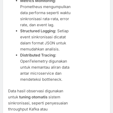
Metrics Monitoring:
Prometheus mengumpulkan
data performa seperti waktu
sinkronisasi rata-rata, error
rate, dan event lag.
Structured Logging:
Setiap
event sinkronisasi dicatat
dalam format JSON untuk
memudahkan analisis.
Distributed Tracing:
OpenTelemetry digunakan
untuk memantau aliran data
antar microservice dan
mendeteksi bottleneck.
Data hasil observasi digunakan
untuk
tuning otomatis
sistem
sinkronisasi, seperti penyesuaian
throughput Kafka atau