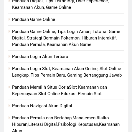
Panduan Digital, Tips Teknologi, User Experience,
Keamanan Akun, Game Online
Panduan Game Online
Panduan Game Online, Tips Login Aman, Tutorial Game
Digital, Strategi Bermain Pokemon, Hiburan Interaktif,
Panduan Pemula, Keamanan Akun Game
Panduan Login Akun Terbaru
Panduan Login Slot, Keamanan Akun Online, Slot Online
Lengkap, Tips Pemain Baru, Gaming Bertanggung Jawab
Panduan Memilih Situs CorlaSlot Keamanan dan
Kepercayaan Slot Online Edukasi Pemain Slot
Panduan Navigasi Akun Digital
Panduan Pemula dan Bertahap,Manajemen Risiko
Hiburan,Literasi Digital,Psikologi Keputusan,Keamanan
Akun