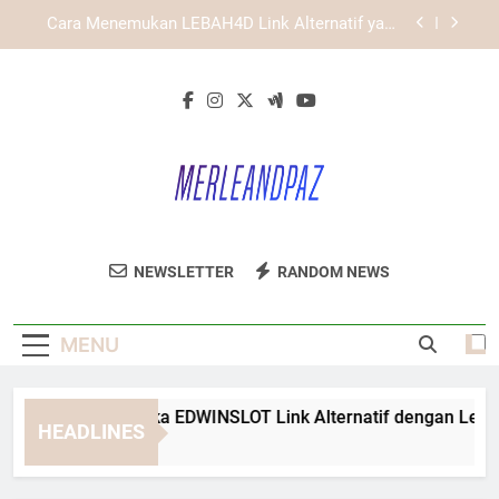
Skip
KAYA787 Alternatif sebagai Opsi Akses dengan
to
Sistem yang Responsif
content
KAYA787 Alternatif sebagai Jalur Akses yang
Mudah Dipahami Pengguna
Panduan Membuka EDWINSLOT Link Alternatif
dengan Lebih Praktis
Cara Menemukan LEBAH4D Link Alternatif yang
Mudah Diakses
KAYA787 Alternatif sebagai Opsi Akses dengan
Sistem yang Responsif
Merle And Paz
Dapatkan Perhiasan Mewah Dan Aksesori
KAYA787 Alternatif sebagai Jalur Akses yang
NEWSLETTER
RANDOM NEWS
Mudah Dipahami Pengguna
Berkualitas Di Merle And Paz Untuk
Melengkapi Gaya Anda.
MENU
nduan Membuka EDWINSLOT Link Alternatif dengan Lebih Pra
HEADLINES
Weeks Ago