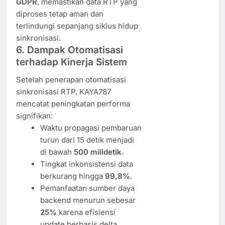
GDPR
, memastikan data RTP yang
diproses tetap aman dan
terlindungi sepanjang siklus hidup
sinkronisasi.
6. Dampak Otomatisasi
terhadap Kinerja Sistem
Setelah penerapan otomatisasi
sinkronisasi RTP, KAYA787
mencatat peningkatan performa
signifikan:
Waktu propagasi pembaruan
turun dari 15 detik menjadi
di bawah
500 milidetik
.
Tingkat inkonsistensi data
berkurang hingga
99,8%
.
Pemanfaatan sumber daya
backend menurun sebesar
25%
karena efisiensi
update berbasis delta.