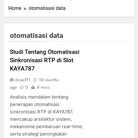
Home
otomatisasi data
otomatisasi data
Studi Tentang Otomatisasi
Sinkronisasi RTP di Slot
KAYA787
6caef71
10 months
ago
0
8 mins
Analisis mendalam tentang
penerapan otomatisasi
sinkronisasi RTP di KAYA787,
mencakup arsitektur sistem,
mekanisme pembaruan real-time,
serta strategi peningkatan