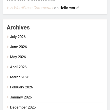
A WordPress Commenter
on
Hello world!
Archives
July 2026
June 2026
May 2026
April 2026
March 2026
February 2026
January 2026
December 2025