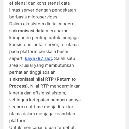
efisiensi dan konsistensi data
lintas server dengan pendekatan
berbasis microservices.
Dalam ekosistem digital modern,
sinkronisasi data
merupakan
komponen penting untuk menjaga
konsistensi antar server, terutama
pada platform berskala besar
seperti
kaya787 slot
. Salah satu
area krusial yang membutuhkan
perhatian tinggi adalah
sinkronisasi nilai RTP (Return to
Process)
. Nilai RTP mencerminkan
kinerja dan efisiensi sistem,
sehingga ketepatan pembaruannya
secara real-time menjadi faktor
utama dalam menjaga keandalan
platform.
Untuk mencapai tujuan tersebut,