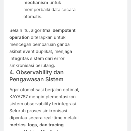
mechanism
untuk
memperbaiki data secara
otomatis.
Selain itu, algoritma
idempotent
operation
diterapkan untuk
mencegah pembaruan ganda
akibat event duplikat, menjaga
integritas sistem dari error
sinkronisasi berulang.
4. Observability dan
Pengawasan Sistem
Agar otomatisasi berjalan optimal,
KAYA787 mengimplementasikan
sistem observability terintegrasi.
Seluruh proses sinkronisasi
dipantau secara real-time melalui
metrics, logs, dan tracing
.