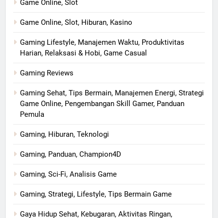
Game Online, Slot
Game Online, Slot, Hiburan, Kasino
Gaming Lifestyle, Manajemen Waktu, Produktivitas
Harian, Relaksasi & Hobi, Game Casual
Gaming Reviews
Gaming Sehat, Tips Bermain, Manajemen Energi, Strategi
Game Online, Pengembangan Skill Gamer, Panduan
Pemula
Gaming, Hiburan, Teknologi
Gaming, Panduan, Champion4D
Gaming, Sci-Fi, Analisis Game
Gaming, Strategi, Lifestyle, Tips Bermain Game
Gaya Hidup Sehat, Kebugaran, Aktivitas Ringan,