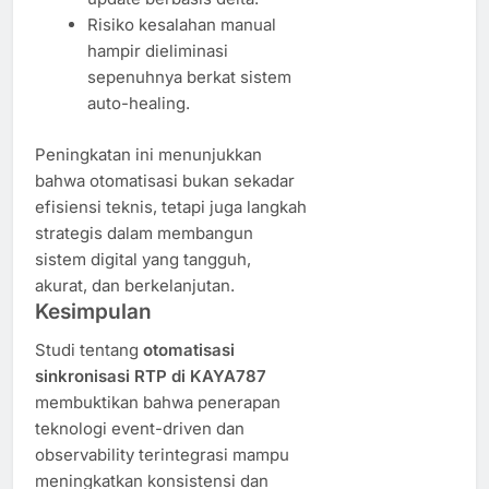
Risiko kesalahan manual
hampir dieliminasi
sepenuhnya berkat sistem
auto-healing.
Peningkatan ini menunjukkan
bahwa otomatisasi bukan sekadar
efisiensi teknis, tetapi juga langkah
strategis dalam membangun
sistem digital yang tangguh,
akurat, dan berkelanjutan.
Kesimpulan
Studi tentang
otomatisasi
sinkronisasi RTP di KAYA787
membuktikan bahwa penerapan
teknologi event-driven dan
observability terintegrasi mampu
meningkatkan konsistensi dan