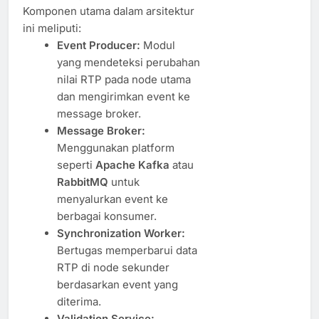
Komponen utama dalam arsitektur
ini meliputi:
Event Producer:
Modul
yang mendeteksi perubahan
nilai RTP pada node utama
dan mengirimkan event ke
message broker.
Message Broker:
Menggunakan platform
seperti
Apache Kafka
atau
RabbitMQ
untuk
menyalurkan event ke
berbagai konsumer.
Synchronization Worker:
Bertugas memperbarui data
RTP di node sekunder
berdasarkan event yang
diterima.
Validation Service: