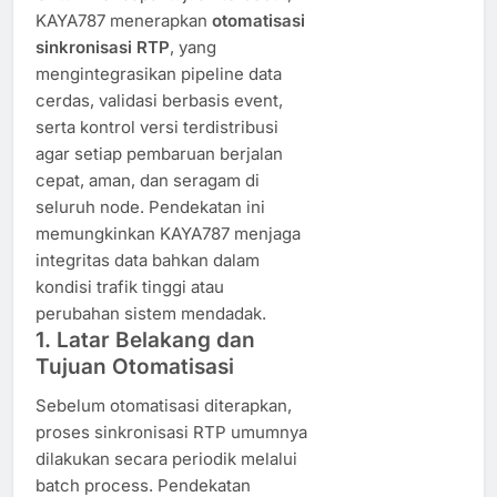
KAYA787 menerapkan
otomatisasi
sinkronisasi RTP
, yang
mengintegrasikan pipeline data
cerdas, validasi berbasis event,
serta kontrol versi terdistribusi
agar setiap pembaruan berjalan
cepat, aman, dan seragam di
seluruh node. Pendekatan ini
memungkinkan KAYA787 menjaga
integritas data bahkan dalam
kondisi trafik tinggi atau
perubahan sistem mendadak.
1. Latar Belakang dan
Tujuan Otomatisasi
Sebelum otomatisasi diterapkan,
proses sinkronisasi RTP umumnya
dilakukan secara periodik melalui
batch process. Pendekatan