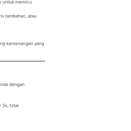
an untuk memicu
ins tambahan, atau
uang kemenangan yang
 Anda dengan
3x, total