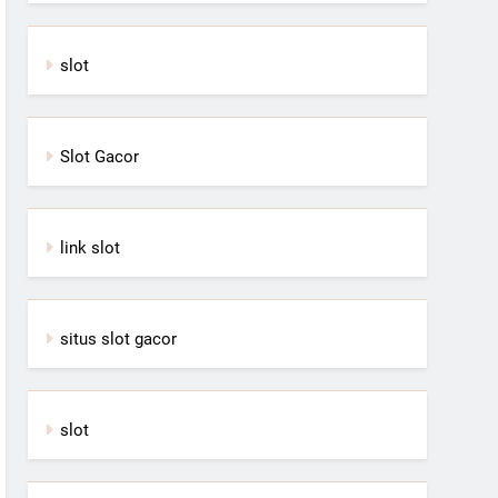
slot
Slot Gacor
link slot
situs slot gacor
slot