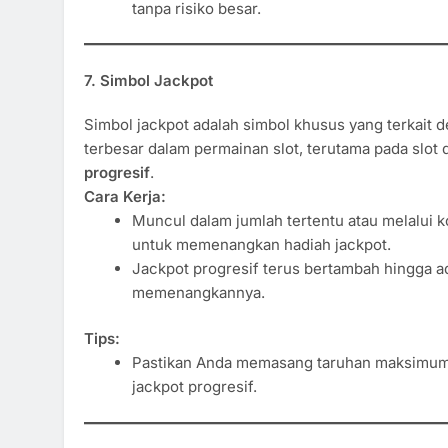
tanpa risiko besar.
7. Simbol Jackpot
Simbol jackpot adalah simbol khusus yang terkait
terbesar dalam permainan slot, terutama pada slot
progresif
.
Cara Kerja:
Muncul dalam jumlah tertentu atau melalui k
untuk memenangkan hadiah jackpot.
Jackpot progresif terus bertambah hingga 
memenangkannya.
Tips:
Pastikan Anda memasang taruhan maksimum 
jackpot progresif.