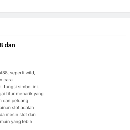
8 dan
t88, seperti wild,
n cara
ungsi simbol ini.
ai fitur menarik yang
n dan peluang
inan slot adalah
da mesin slot dan
main yang lebih