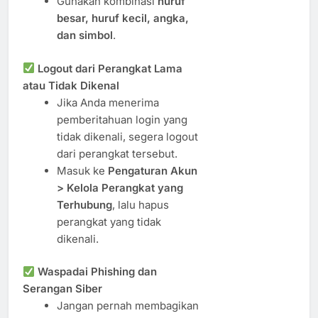
Gunakan kombinasi
huruf
besar, huruf kecil, angka,
dan simbol
.
Logout dari Perangkat Lama
atau Tidak Dikenal
Jika Anda menerima
pemberitahuan login yang
tidak dikenali, segera logout
dari perangkat tersebut.
Masuk ke
Pengaturan Akun
> Kelola Perangkat yang
Terhubung
, lalu hapus
perangkat yang tidak
dikenali.
Waspadai Phishing dan
Serangan Siber
Jangan pernah membagikan