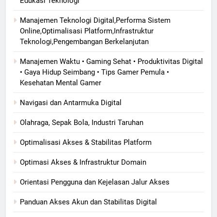
Edukasi Teknologi
Manajemen Teknologi Digital,Performa Sistem
Online,Optimalisasi Platform,Infrastruktur
Teknologi,Pengembangan Berkelanjutan
Manajemen Waktu • Gaming Sehat • Produktivitas Digital
• Gaya Hidup Seimbang • Tips Gamer Pemula •
Kesehatan Mental Gamer
Navigasi dan Antarmuka Digital
Olahraga, Sepak Bola, Industri Taruhan
Optimalisasi Akses & Stabilitas Platform
Optimasi Akses & Infrastruktur Domain
Orientasi Pengguna dan Kejelasan Jalur Akses
Panduan Akses Akun dan Stabilitas Digital