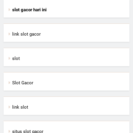
slot gacor hari ini
link slot gacor
slot
Slot Gacor
link slot
situs slot gacor