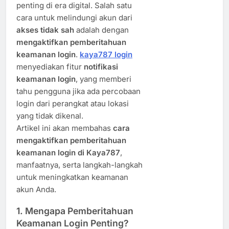
penting di era digital. Salah satu
cara untuk melindungi akun dari
akses tidak sah
adalah dengan
mengaktifkan pemberitahuan
keamanan login
.
kaya787 login
menyediakan fitur
notifikasi
keamanan login
, yang memberi
tahu pengguna jika ada percobaan
login dari perangkat atau lokasi
yang tidak dikenal.
Artikel ini akan membahas
cara
mengaktifkan pemberitahuan
keamanan login di Kaya787
,
manfaatnya, serta langkah-langkah
untuk meningkatkan keamanan
akun Anda.
1. Mengapa Pemberitahuan
Keamanan Login Penting?