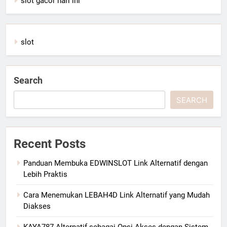
slot gacor hari ini
slot
Search
SEARCH
Recent Posts
Panduan Membuka EDWINSLOT Link Alternatif dengan
Lebih Praktis
Cara Menemukan LEBAH4D Link Alternatif yang Mudah
Diakses
KAYA787 Alternatif sebagai Opsi Akses dengan Sistem