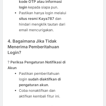
kode OTP atau informasi
login
kepada siapa pun.
Pastikan hanya login melalui
situs resmi Kaya787
dan
hindari mengklik tautan dari
email mencurigakan.
4. Bagaimana Jika Tidak
Menerima Pemberitahuan
Login?
?
Periksa Pengaturan Notifikasi di
Akun
Pastikan pemberitahuan
login
sudah diaktifkan di
pengaturan akun
.
Coba nonaktifkan dan
aktifkan kembali fitur ini.