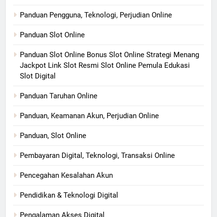
Panduan Pengguna, Teknologi, Perjudian Online
Panduan Slot Online
Panduan Slot Online Bonus Slot Online Strategi Menang
Jackpot Link Slot Resmi Slot Online Pemula Edukasi
Slot Digital
Panduan Taruhan Online
Panduan, Keamanan Akun, Perjudian Online
Panduan, Slot Online
Pembayaran Digital, Teknologi, Transaksi Online
Pencegahan Kesalahan Akun
Pendidikan & Teknologi Digital
Pengalaman Akses Digital