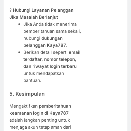
?
Hubungi Layanan Pelanggan
Jika Masalah Berlanjut
Jika Anda tidak menerima
pemberitahuan sama sekali,
hubungi
dukungan
pelanggan Kaya787
.
Berikan detail seperti
email
terdaftar, nomor telepon,
dan riwayat login terbaru
untuk mendapatkan
bantuan.
5. Kesimpulan
Mengaktifkan
pemberitahuan
keamanan login di Kaya787
adalah langkah penting untuk
menjaga akun tetap aman dari