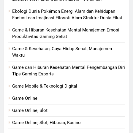
Ekologi Dunia Pokémon Energi Alam dan Kehidupan
Fantasi dan Imajinasi Filosofi Alam Struktur Dunia Fiksi
Game & Hiburan Kesehatan Mental Manajemen Emosi
Produktivitas Gaming Sehat
Game & Kesehatan, Gaya Hidup Sehat, Manajemen
Waktu
Game dan Hiburan Kesehatan Mental Pengembangan Diri
Tips Gaming Esports
Game Mobile & Teknologi Digital
Game Online
Game Online, Slot
Game Online, Slot, Hiburan, Kasino