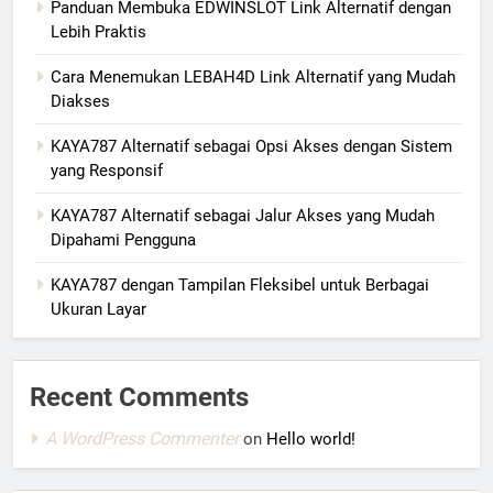
Panduan Membuka EDWINSLOT Link Alternatif dengan
Lebih Praktis
Cara Menemukan LEBAH4D Link Alternatif yang Mudah
Diakses
KAYA787 Alternatif sebagai Opsi Akses dengan Sistem
yang Responsif
KAYA787 Alternatif sebagai Jalur Akses yang Mudah
Dipahami Pengguna
KAYA787 dengan Tampilan Fleksibel untuk Berbagai
Ukuran Layar
Recent Comments
A WordPress Commenter
on
Hello world!