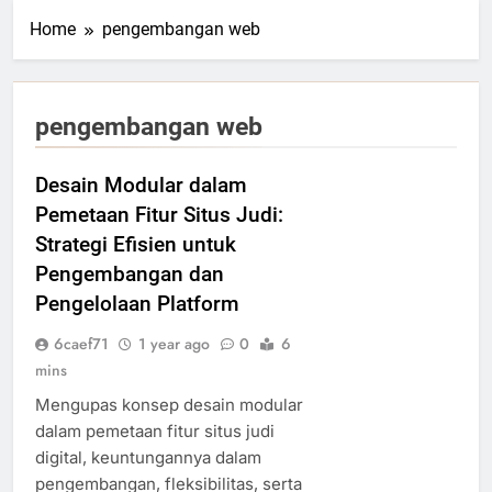
Home
pengembangan web
pengembangan web
Desain Modular dalam
Pemetaan Fitur Situs Judi:
Strategi Efisien untuk
Pengembangan dan
Pengelolaan Platform
6caef71
1 year ago
0
6
mins
Mengupas konsep desain modular
dalam pemetaan fitur situs judi
digital, keuntungannya dalam
pengembangan, fleksibilitas, serta