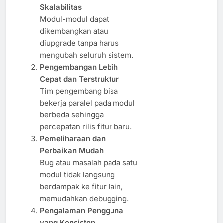
Skalabilitas
Modul-modul dapat
dikembangkan atau
diupgrade tanpa harus
mengubah seluruh sistem.
Pengembangan Lebih
Cepat dan Terstruktur
Tim pengembang bisa
bekerja paralel pada modul
berbeda sehingga
percepatan rilis fitur baru.
Pemeliharaan dan
Perbaikan Mudah
Bug atau masalah pada satu
modul tidak langsung
berdampak ke fitur lain,
memudahkan debugging.
Pengalaman Pengguna
yang Konsisten