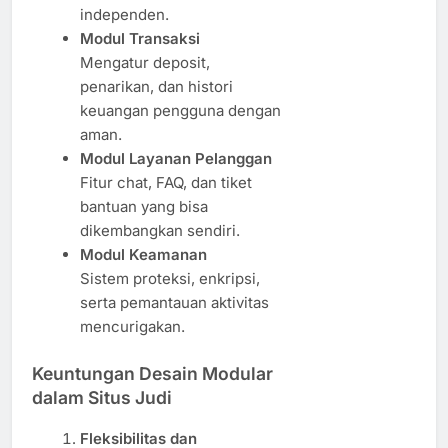
independen.
Modul Transaksi
Mengatur deposit,
penarikan, dan histori
keuangan pengguna dengan
aman.
Modul Layanan Pelanggan
Fitur chat, FAQ, dan tiket
bantuan yang bisa
dikembangkan sendiri.
Modul Keamanan
Sistem proteksi, enkripsi,
serta pemantauan aktivitas
mencurigakan.
Keuntungan Desain Modular
dalam Situs Judi
Fleksibilitas dan