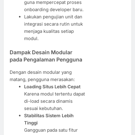
guna mempercepat proses
onboarding developer baru.
Lakukan pengujian unit dan
integrasi secara rutin untuk
menjaga kualitas setiap
modul.
Dampak Desain Modular
pada Pengalaman Pengguna
Dengan desain modular yang
matang, pengguna merasakan:
Loading Situs Lebih Cepat
Karena modul tertentu dapat
di-load secara dinamis
sesuai kebutuhan.
Stabilitas Sistem Lebih
Tinggi
Gangguan pada satu fitur