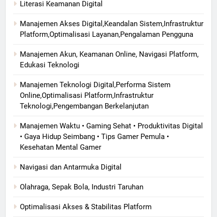
Literasi Keamanan Digital
Manajemen Akses Digital,Keandalan Sistem,Infrastruktur
Platform,Optimalisasi Layanan,Pengalaman Pengguna
Manajemen Akun, Keamanan Online, Navigasi Platform,
Edukasi Teknologi
Manajemen Teknologi Digital,Performa Sistem
Online,Optimalisasi Platform,Infrastruktur
Teknologi,Pengembangan Berkelanjutan
Manajemen Waktu • Gaming Sehat • Produktivitas Digital
• Gaya Hidup Seimbang • Tips Gamer Pemula •
Kesehatan Mental Gamer
Navigasi dan Antarmuka Digital
Olahraga, Sepak Bola, Industri Taruhan
Optimalisasi Akses & Stabilitas Platform