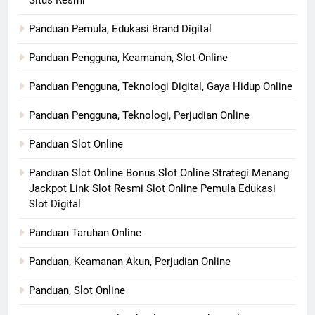
Panduan Pemula, Edukasi Brand Digital
Panduan Pengguna, Keamanan, Slot Online
Panduan Pengguna, Teknologi Digital, Gaya Hidup Online
Panduan Pengguna, Teknologi, Perjudian Online
Panduan Slot Online
Panduan Slot Online Bonus Slot Online Strategi Menang
Jackpot Link Slot Resmi Slot Online Pemula Edukasi
Slot Digital
Panduan Taruhan Online
Panduan, Keamanan Akun, Perjudian Online
Panduan, Slot Online