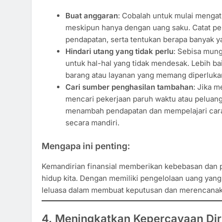
Buat anggaran
: Cobalah untuk mulai mengat
meskipun hanya dengan uang saku. Catat pe
pendapatan, serta tentukan berapa banyak y
Hindari utang yang tidak perlu
: Sebisa mung
untuk hal-hal yang tidak mendesak. Lebih b
barang atau layanan yang memang diperluka
Cari sumber penghasilan tambahan
: Jika 
mencari pekerjaan paruh waktu atau peluang 
menambah pendapatan dan mempelajari car
secara mandiri.
Mengapa ini penting:
Kemandirian finansial memberikan kebebasan dan 
hidup kita. Dengan memiliki pengelolaan uang yang b
leluasa dalam membuat keputusan dan merencana
4. Meningkatkan Kepercayaan Dir