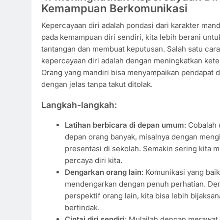
Kemampuan Berkomunikasi
Kepercayaan diri adalah pondasi dari karakter mandir
pada kemampuan diri sendiri, kita lebih berani un
tantangan dan membuat keputusan. Salah satu car
kepercayaan diri adalah dengan meningkatkan kete
Orang yang mandiri bisa menyampaikan pendapat 
dengan jelas tanpa takut ditolak.
Langkah-langkah:
Latihan berbicara di depan umum
: Cobalah 
depan orang banyak, misalnya dengan mengik
presentasi di sekolah. Semakin sering kita 
percaya diri kita.
Dengarkan orang lain
: Komunikasi yang baik
mendengarkan dengan penuh perhatian. D
perspektif orang lain, kita bisa lebih bijaks
bertindak.
Cintai diri sendiri
: Mulailah dengan merawat d