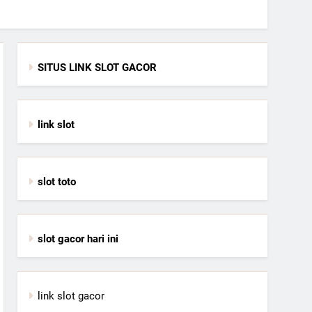
SITUS LINK SLOT GACOR
link slot
slot toto
slot gacor hari ini
link slot gacor