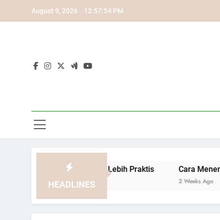
Skip
August 9, 2026
12:57:55 PM
to
content
Mer
Dapatkan 
ternatif dengan Lebih Praktis
Cara Menemukan LEBAH4
2 Weeks Ago
HEADLINES