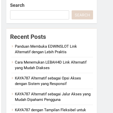
Search
SEARCH
Recent Posts
Panduan Membuka EDWINSLOT Link
Alternatif dengan Lebih Praktis
Cara Menemukan LEBAH4D Link Alternatif
yang Mudah Diakses
KAYA787 Alternatif sebagai Opsi Akses
dengan Sistem yang Responsif
KAYA787 Alternatif sebagai Jalur Akses yang
Mudah Dipahami Pengguna
KAYA787 dengan Tampilan Fleksibel untuk