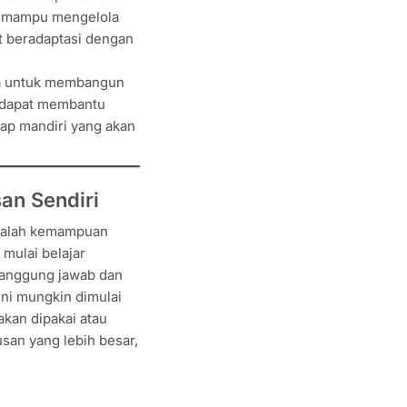
ya mampu mengelola
at beradaptasi dengan
ara untuk membangun
i dapat membantu
ap mandiri yang akan
an Sendiri
alah kemampuan
mulai belajar
tanggung jawab dan
ini mungkin dimulai
akan dipakai atau
san yang lebih besar,