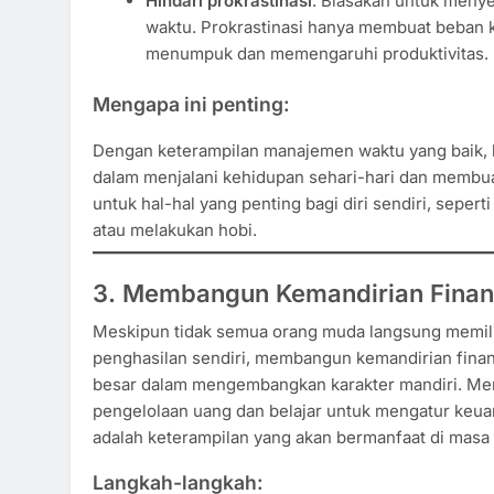
Hindari prokrastinasi
: Biasakan untuk menye
waktu. Prokrastinasi hanya membuat beban 
menumpuk dan memengaruhi produktivitas.
Mengapa ini penting:
Dengan keterampilan manajemen waktu yang baik, ki
dalam menjalani kehidupan sehari-hari dan membua
untuk hal-hal yang penting bagi diri sendiri, seperti
atau melakukan hobi.
3. Membangun Kemandirian Finan
Meskipun tidak semua orang muda langsung memil
penghasilan sendiri, membangun kemandirian finan
besar dalam mengembangkan karakter mandiri. M
pengelolaan uang dan belajar untuk mengatur keua
adalah keterampilan yang akan bermanfaat di masa
Langkah-langkah: