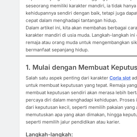
seseorang memiliki karakter mandiri, ia tidak han
kehidupannya sendiri dengan baik, tetapi juga dap
cepat dalam menghadapi tantangan hidup.
Dalam artikel ini, kita akan membahas berbagai c
karakter mandiri di usia muda. Langkah-langkah in
remaja atau orang muda untuk mengembangkan sik
bermanfaat sepanjang hidup.
1. Mulai dengan Membuat Keputus
Salah satu aspek penting dari karakter
Corla slot
ad
untuk membuat keputusan yang tepat. Remaja yang 
membuat keputusan sendiri akan merasa lebih ber
percaya diri dalam menghadapi kehidupan. Proses 
dari keputusan kecil, seperti memilih pakaian yang 
memutuskan apa yang akan dimakan, hingga keputu
seperti memilih jalur pendidikan atau karier.
Langkah-langkah: