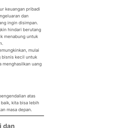
ur keuangan pribadi
ngeluaran dan
ang ingin disimpan.
kin hindari berutang
aik menabung untuk
n.
memungkinkan, mulai
bisnis kecil untuk
a menghasilkan uang
pengendalian atas
aik, kita bisa lebih
kan masa depan.
i dan