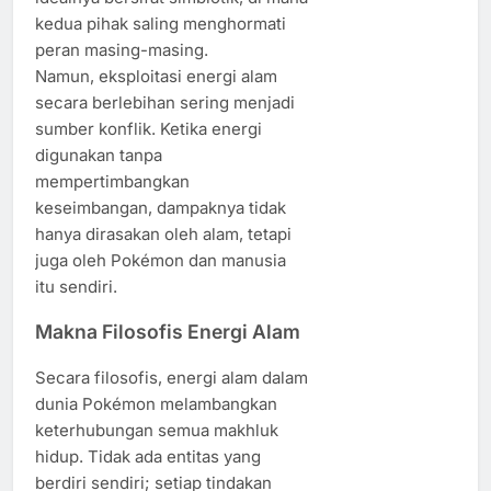
kedua pihak saling menghormati
peran masing-masing.
Namun, eksploitasi energi alam
secara berlebihan sering menjadi
sumber konflik. Ketika energi
digunakan tanpa
mempertimbangkan
keseimbangan, dampaknya tidak
hanya dirasakan oleh alam, tetapi
juga oleh Pokémon dan manusia
itu sendiri.
Makna Filosofis Energi Alam
Secara filosofis, energi alam dalam
dunia Pokémon melambangkan
keterhubungan semua makhluk
hidup. Tidak ada entitas yang
berdiri sendiri; setiap tindakan