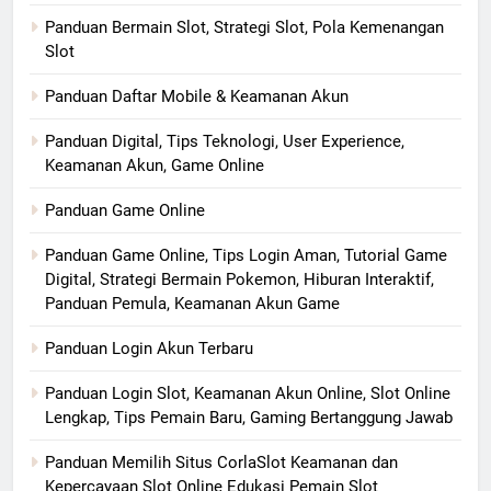
Panduan Bermain Slot, Strategi Slot, Pola Kemenangan
Slot
Panduan Daftar Mobile & Keamanan Akun
Panduan Digital, Tips Teknologi, User Experience,
Keamanan Akun, Game Online
Panduan Game Online
Panduan Game Online, Tips Login Aman, Tutorial Game
Digital, Strategi Bermain Pokemon, Hiburan Interaktif,
Panduan Pemula, Keamanan Akun Game
Panduan Login Akun Terbaru
Panduan Login Slot, Keamanan Akun Online, Slot Online
Lengkap, Tips Pemain Baru, Gaming Bertanggung Jawab
Panduan Memilih Situs CorlaSlot Keamanan dan
Kepercayaan Slot Online Edukasi Pemain Slot