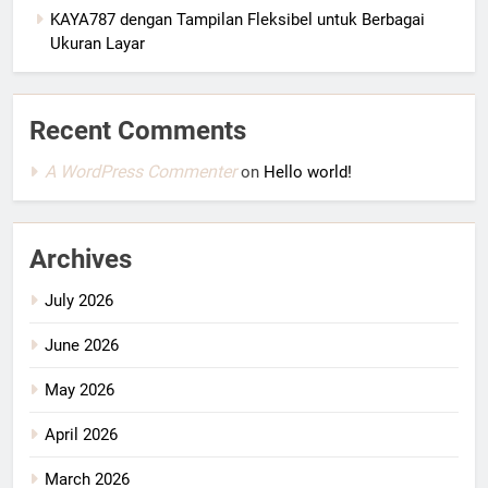
KAYA787 dengan Tampilan Fleksibel untuk Berbagai
Ukuran Layar
Recent Comments
A WordPress Commenter
on
Hello world!
Archives
July 2026
June 2026
May 2026
April 2026
March 2026