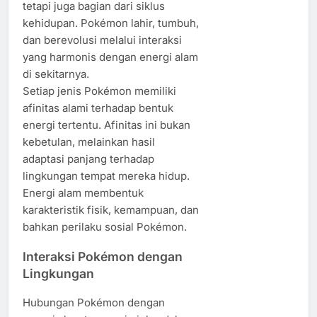
tetapi juga bagian dari siklus
kehidupan. Pokémon lahir, tumbuh,
dan berevolusi melalui interaksi
yang harmonis dengan energi alam
di sekitarnya.
Setiap jenis Pokémon memiliki
afinitas alami terhadap bentuk
energi tertentu. Afinitas ini bukan
kebetulan, melainkan hasil
adaptasi panjang terhadap
lingkungan tempat mereka hidup.
Energi alam membentuk
karakteristik fisik, kemampuan, dan
bahkan perilaku sosial Pokémon.
Interaksi Pokémon dengan
Lingkungan
Hubungan Pokémon dengan