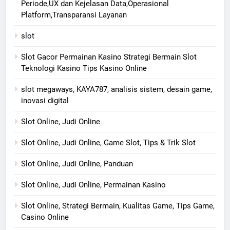
Periode,UX dan Kejelasan Data,Operasional
Platform,Transparansi Layanan
slot
Slot Gacor Permainan Kasino Strategi Bermain Slot
Teknologi Kasino Tips Kasino Online
slot megaways, KAYA787, analisis sistem, desain game,
inovasi digital
Slot Online, Judi Online
Slot Online, Judi Online, Game Slot, Tips & Trik Slot
Slot Online, Judi Online, Panduan
Slot Online, Judi Online, Permainan Kasino
Slot Online, Strategi Bermain, Kualitas Game, Tips Game,
Casino Online