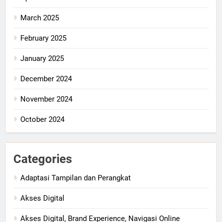
March 2025
February 2025
January 2025
December 2024
November 2024
October 2024
Categories
Adaptasi Tampilan dan Perangkat
Akses Digital
Akses Digital, Brand Experience, Navigasi Online