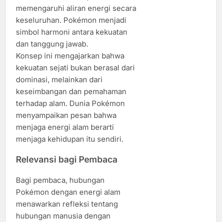
memengaruhi aliran energi secara
keseluruhan. Pokémon menjadi
simbol harmoni antara kekuatan
dan tanggung jawab.
Konsep ini mengajarkan bahwa
kekuatan sejati bukan berasal dari
dominasi, melainkan dari
keseimbangan dan pemahaman
terhadap alam. Dunia Pokémon
menyampaikan pesan bahwa
menjaga energi alam berarti
menjaga kehidupan itu sendiri.
Relevansi bagi Pembaca
Bagi pembaca, hubungan
Pokémon dengan energi alam
menawarkan refleksi tentang
hubungan manusia dengan