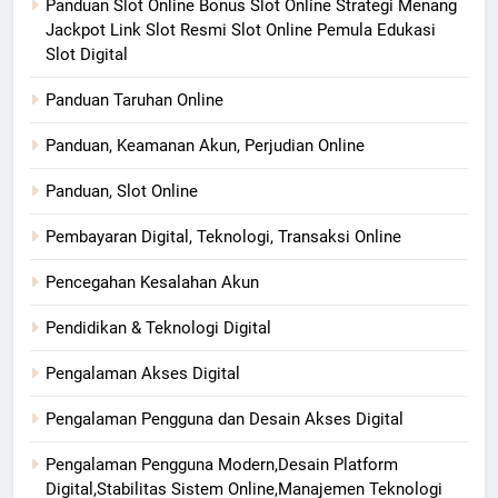
Panduan Slot Online Bonus Slot Online Strategi Menang
Jackpot Link Slot Resmi Slot Online Pemula Edukasi
Slot Digital
Panduan Taruhan Online
Panduan, Keamanan Akun, Perjudian Online
Panduan, Slot Online
Pembayaran Digital, Teknologi, Transaksi Online
Pencegahan Kesalahan Akun
Pendidikan & Teknologi Digital
Pengalaman Akses Digital
Pengalaman Pengguna dan Desain Akses Digital
Pengalaman Pengguna Modern,Desain Platform
Digital,Stabilitas Sistem Online,Manajemen Teknologi