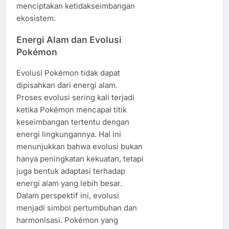
menciptakan ketidakseimbangan
ekosistem.
Energi Alam dan Evolusi
Pokémon
Evolusi Pokémon tidak dapat
dipisahkan dari energi alam.
Proses evolusi sering kali terjadi
ketika Pokémon mencapai titik
keseimbangan tertentu dengan
energi lingkungannya. Hal ini
menunjukkan bahwa evolusi bukan
hanya peningkatan kekuatan, tetapi
juga bentuk adaptasi terhadap
energi alam yang lebih besar.
Dalam perspektif ini, evolusi
menjadi simbol pertumbuhan dan
harmonisasi. Pokémon yang