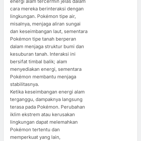
energi alam tercermin jelas dalam
cara mereka berinteraksi dengan
lingkungan. Pokémon tipe air,
misalnya, menjaga aliran sungai
dan keseimbangan laut, sementara
Pokémon tipe tanah berperan
dalam menjaga struktur bumi dan
kesuburan tanah. Interaksi ini
bersifat timbal balik; alam
menyediakan energi, sementara
Pokémon membantu menjaga
stabilitasnya.
Ketika keseimbangan energi alam
terganggu, dampaknya langsung
terasa pada Pokémon. Perubahan
iklim ekstrem atau kerusakan
lingkungan dapat melemahkan
Pokémon tertentu dan
memperkuat yang lain,