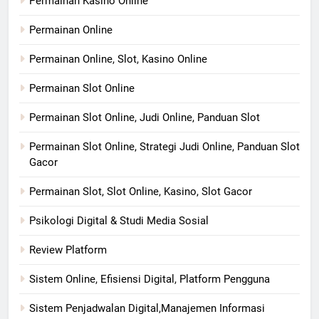
Permainan Kasino Online
Permainan Online
Permainan Online, Slot, Kasino Online
Permainan Slot Online
Permainan Slot Online, Judi Online, Panduan Slot
Permainan Slot Online, Strategi Judi Online, Panduan Slot
Gacor
Permainan Slot, Slot Online, Kasino, Slot Gacor
Psikologi Digital & Studi Media Sosial
Review Platform
Sistem Online, Efisiensi Digital, Platform Pengguna
Sistem Penjadwalan Digital,Manajemen Informasi