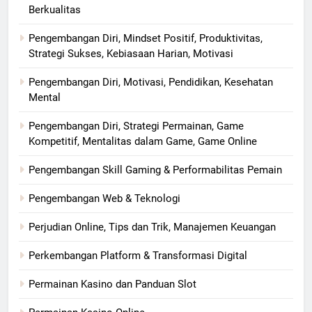
Berkualitas
Pengembangan Diri, Mindset Positif, Produktivitas,
Strategi Sukses, Kebiasaan Harian, Motivasi
Pengembangan Diri, Motivasi, Pendidikan, Kesehatan
Mental
Pengembangan Diri, Strategi Permainan, Game
Kompetitif, Mentalitas dalam Game, Game Online
Pengembangan Skill Gaming & Performabilitas Pemain
Pengembangan Web & Teknologi
Perjudian Online, Tips dan Trik, Manajemen Keuangan
Perkembangan Platform & Transformasi Digital
Permainan Kasino dan Panduan Slot