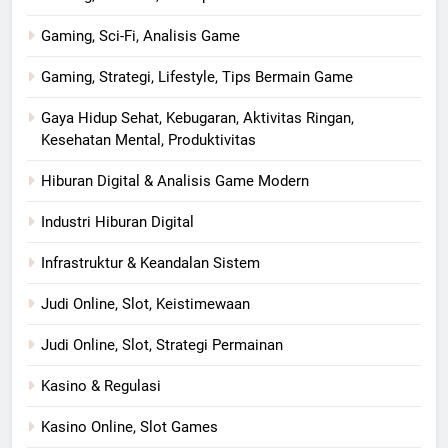
Gaming, Sci-Fi, Analisis Game
Gaming, Strategi, Lifestyle, Tips Bermain Game
Gaya Hidup Sehat, Kebugaran, Aktivitas Ringan,
Kesehatan Mental, Produktivitas
Hiburan Digital & Analisis Game Modern
Industri Hiburan Digital
Infrastruktur & Keandalan Sistem
Judi Online, Slot, Keistimewaan
Judi Online, Slot, Strategi Permainan
Kasino & Regulasi
Kasino Online, Slot Games