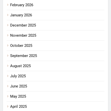
February 2026
January 2026
December 2025
November 2025
October 2025
September 2025
August 2025
July 2025
June 2025
May 2025
April 2025