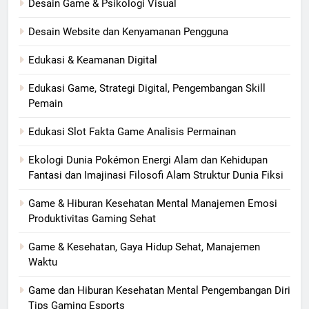
Desain Game & Psikologi Visual
Desain Website dan Kenyamanan Pengguna
Edukasi & Keamanan Digital
Edukasi Game, Strategi Digital, Pengembangan Skill
Pemain
Edukasi Slot Fakta Game Analisis Permainan
Ekologi Dunia Pokémon Energi Alam dan Kehidupan
Fantasi dan Imajinasi Filosofi Alam Struktur Dunia Fiksi
Game & Hiburan Kesehatan Mental Manajemen Emosi
Produktivitas Gaming Sehat
Game & Kesehatan, Gaya Hidup Sehat, Manajemen
Waktu
Game dan Hiburan Kesehatan Mental Pengembangan Diri
Tips Gaming Esports