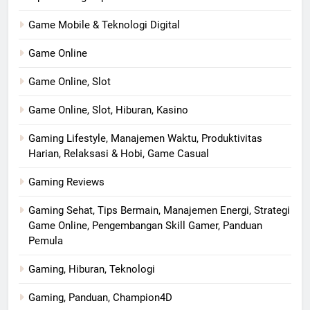
Game Mobile & Teknologi Digital
Game Online
Game Online, Slot
Game Online, Slot, Hiburan, Kasino
Gaming Lifestyle, Manajemen Waktu, Produktivitas
Harian, Relaksasi & Hobi, Game Casual
Gaming Reviews
Gaming Sehat, Tips Bermain, Manajemen Energi, Strategi
Game Online, Pengembangan Skill Gamer, Panduan
Pemula
Gaming, Hiburan, Teknologi
Gaming, Panduan, Champion4D