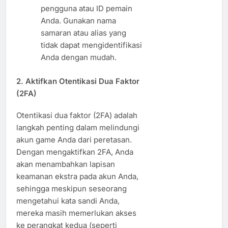
pengguna atau ID pemain
Anda. Gunakan nama
samaran atau alias yang
tidak dapat mengidentifikasi
Anda dengan mudah.
2.
Aktifkan Otentikasi Dua Faktor
(2FA)
Otentikasi dua faktor (2FA) adalah
langkah penting dalam melindungi
akun game Anda dari peretasan.
Dengan mengaktifkan 2FA, Anda
akan menambahkan lapisan
keamanan ekstra pada akun Anda,
sehingga meskipun seseorang
mengetahui kata sandi Anda,
mereka masih memerlukan akses
ke perangkat kedua (seperti