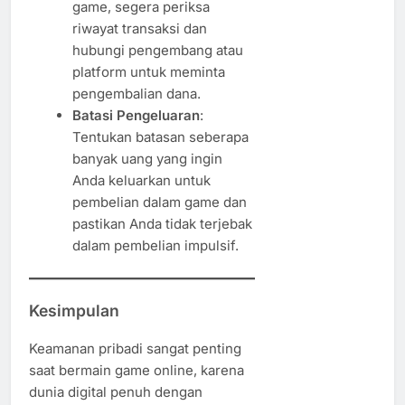
game, segera periksa
riwayat transaksi dan
hubungi pengembang atau
platform untuk meminta
pengembalian dana.
Batasi Pengeluaran
:
Tentukan batasan seberapa
banyak uang yang ingin
Anda keluarkan untuk
pembelian dalam game dan
pastikan Anda tidak terjebak
dalam pembelian impulsif.
Kesimpulan
Keamanan pribadi sangat penting
saat bermain game online, karena
dunia digital penuh dengan