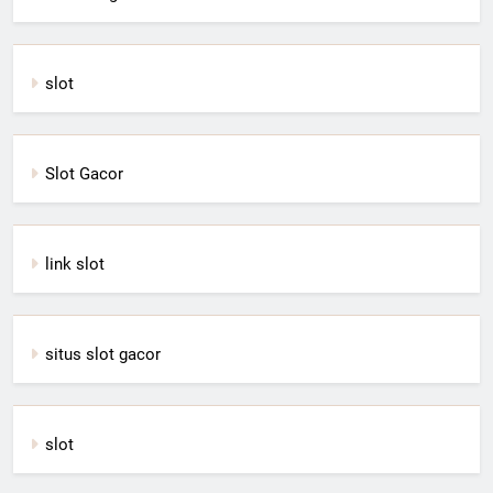
slot
Slot Gacor
link slot
situs slot gacor
slot