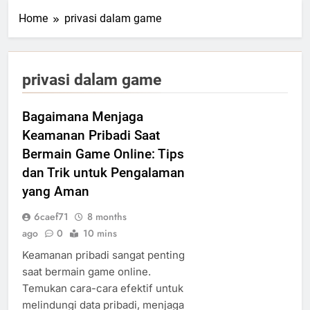
Home
privasi dalam game
privasi dalam game
Bagaimana Menjaga
Keamanan Pribadi Saat
Bermain Game Online: Tips
dan Trik untuk Pengalaman
yang Aman
6caef71
8 months
ago
0
10 mins
Keamanan pribadi sangat penting
saat bermain game online.
Temukan cara-cara efektif untuk
melindungi data pribadi, menjaga