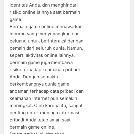
identitas Anda, dan menghindari
risiko online lainnya saat bermain
game.
Bermain game online menawarkan
hiburan yang menyenangkan dan
peluang untuk berinteraksi dengan
pemain dari seluruh dunia. Namun,
seperti aktivitas online lainnya,
bermain game juga membawa
risiko terhadap keamanan pribadi
Anda. Dengan semakin
berkembangnya dunia game,
ancaman terhadap data pribadi dan
keamanan internet pun semakin
meningkat. Oleh karena itu, sangat
penting untuk menjaga informasi
pribadi Anda tetap aman saat
bermain game online.