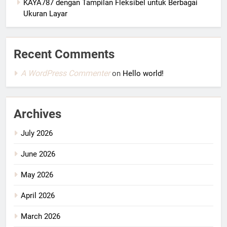
KAYA787 dengan Tampilan Fleksibel untuk Berbagai
Ukuran Layar
Recent Comments
A WordPress Commenter
on
Hello world!
Archives
July 2026
June 2026
May 2026
April 2026
March 2026