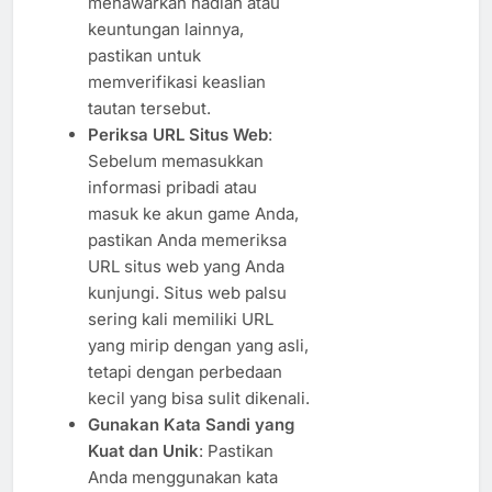
menawarkan hadiah atau
keuntungan lainnya,
pastikan untuk
memverifikasi keaslian
tautan tersebut.
Periksa URL Situs Web
:
Sebelum memasukkan
informasi pribadi atau
masuk ke akun game Anda,
pastikan Anda memeriksa
URL situs web yang Anda
kunjungi. Situs web palsu
sering kali memiliki URL
yang mirip dengan yang asli,
tetapi dengan perbedaan
kecil yang bisa sulit dikenali.
Gunakan Kata Sandi yang
Kuat dan Unik
: Pastikan
Anda menggunakan kata