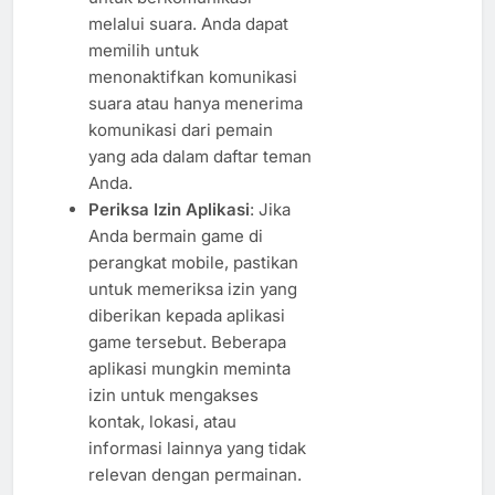
melalui suara. Anda dapat
memilih untuk
menonaktifkan komunikasi
suara atau hanya menerima
komunikasi dari pemain
yang ada dalam daftar teman
Anda.
Periksa Izin Aplikasi
: Jika
Anda bermain game di
perangkat mobile, pastikan
untuk memeriksa izin yang
diberikan kepada aplikasi
game tersebut. Beberapa
aplikasi mungkin meminta
izin untuk mengakses
kontak, lokasi, atau
informasi lainnya yang tidak
relevan dengan permainan.