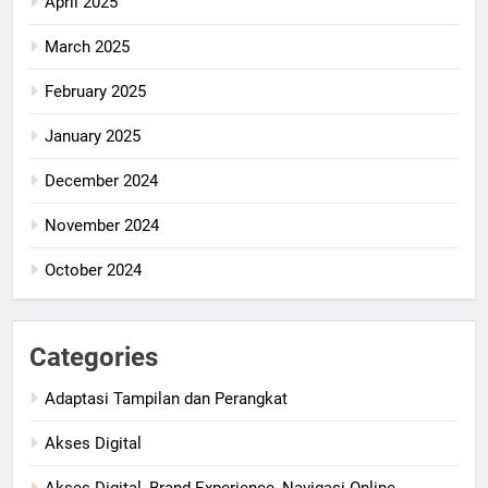
April 2025
March 2025
February 2025
January 2025
December 2024
November 2024
October 2024
Categories
Adaptasi Tampilan dan Perangkat
Akses Digital
Akses Digital, Brand Experience, Navigasi Online