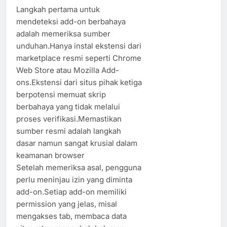
Langkah pertama untuk
mendeteksi add-on berbahaya
adalah memeriksa sumber
unduhan.Hanya instal ekstensi dari
marketplace resmi seperti Chrome
Web Store atau Mozilla Add-
ons.Ekstensi dari situs pihak ketiga
berpotensi memuat skrip
berbahaya yang tidak melalui
proses verifikasi.Memastikan
sumber resmi adalah langkah
dasar namun sangat krusial dalam
keamanan browser
Setelah memeriksa asal, pengguna
perlu meninjau izin yang diminta
add-on.Setiap add-on memiliki
permission yang jelas, misal
mengakses tab, membaca data