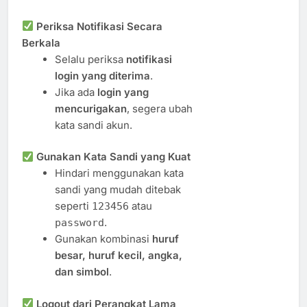
Periksa Notifikasi Secara
Berkala
Selalu periksa
notifikasi
login yang diterima
.
Jika ada
login yang
mencurigakan
, segera ubah
kata sandi akun.
Gunakan Kata Sandi yang Kuat
Hindari menggunakan kata
sandi yang mudah ditebak
seperti
atau
123456
.
password
Gunakan kombinasi
huruf
besar, huruf kecil, angka,
dan simbol
.
Logout dari Perangkat Lama