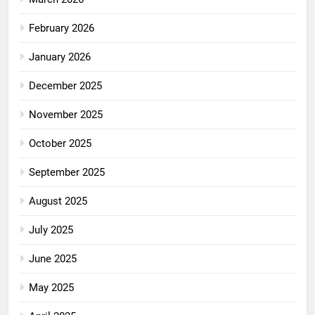
February 2026
January 2026
December 2025
November 2025
October 2025
September 2025
August 2025
July 2025
June 2025
May 2025