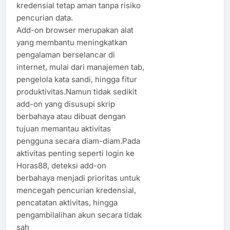
kredensial tetap aman tanpa risiko
pencurian data.
Add-on browser merupakan alat
yang membantu meningkatkan
pengalaman berselancar di
internet, mulai dari manajemen tab,
pengelola kata sandi, hingga fitur
produktivitas.Namun tidak sedikit
add-on yang disusupi skrip
berbahaya atau dibuat dengan
tujuan memantau aktivitas
pengguna secara diam-diam.Pada
aktivitas penting seperti login ke
Horas88, deteksi add-on
berbahaya menjadi prioritas untuk
mencegah pencurian kredensial,
pencatatan aktivitas, hingga
pengambilalihan akun secara tidak
sah