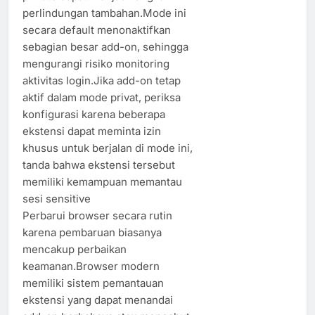
perlindungan tambahan.Mode ini
secara default menonaktifkan
sebagian besar add-on, sehingga
mengurangi risiko monitoring
aktivitas login.Jika add-on tetap
aktif dalam mode privat, periksa
konfigurasi karena beberapa
ekstensi dapat meminta izin
khusus untuk berjalan di mode ini,
tanda bahwa ekstensi tersebut
memiliki kemampuan memantau
sesi sensitive
Perbarui browser secara rutin
karena pembaruan biasanya
mencakup perbaikan
keamanan.Browser modern
memiliki sistem pemantauan
ekstensi yang dapat menandai