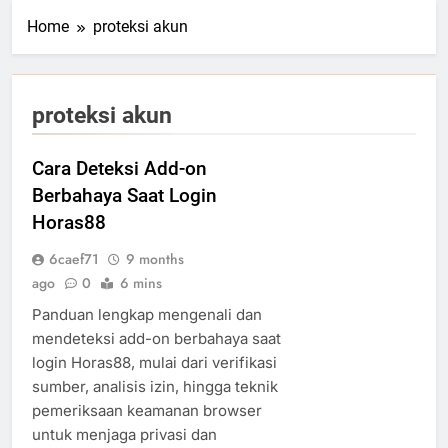
Home
proteksi akun
proteksi akun
Cara Deteksi Add-on
Berbahaya Saat Login
Horas88
6caef71
9 months
ago
0
6 mins
Panduan lengkap mengenali dan
mendeteksi add-on berbahaya saat
login Horas88, mulai dari verifikasi
sumber, analisis izin, hingga teknik
pemeriksaan keamanan browser
untuk menjaga privasi dan