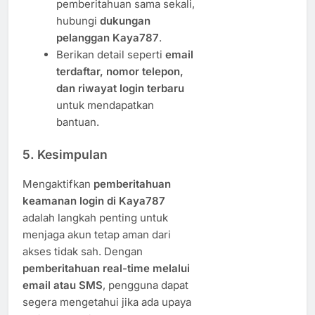
pemberitahuan sama sekali,
hubungi
dukungan
pelanggan Kaya787
.
Berikan detail seperti
email
terdaftar, nomor telepon,
dan riwayat login terbaru
untuk mendapatkan
bantuan.
5. Kesimpulan
Mengaktifkan
pemberitahuan
keamanan login di Kaya787
adalah langkah penting untuk
menjaga akun tetap aman dari
akses tidak sah. Dengan
pemberitahuan real-time melalui
email atau SMS
, pengguna dapat
segera mengetahui jika ada upaya