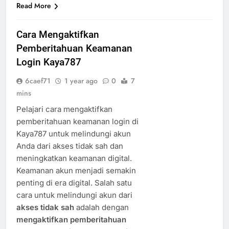
Read More
Cara Mengaktifkan
Pemberitahuan Keamanan
Login Kaya787
6caef71
1 year ago
0
7
mins
Pelajari cara mengaktifkan
pemberitahuan keamanan login di
Kaya787 untuk melindungi akun
Anda dari akses tidak sah dan
meningkatkan keamanan digital.
Keamanan akun menjadi semakin
penting di era digital. Salah satu
cara untuk melindungi akun dari
akses tidak sah
adalah dengan
mengaktifkan pemberitahuan