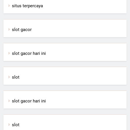
situs terpercaya
slot gacor
slot gacor hari ini
slot
slot gacor hari ini
slot