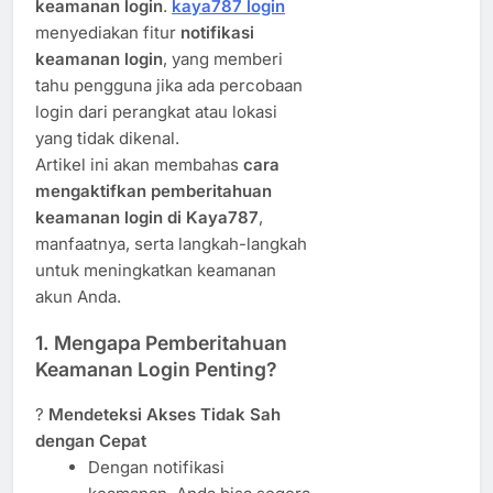
keamanan login
.
kaya787 login
menyediakan fitur
notifikasi
keamanan login
, yang memberi
tahu pengguna jika ada percobaan
login dari perangkat atau lokasi
yang tidak dikenal.
Artikel ini akan membahas
cara
mengaktifkan pemberitahuan
keamanan login di Kaya787
,
manfaatnya, serta langkah-langkah
untuk meningkatkan keamanan
akun Anda.
1. Mengapa Pemberitahuan
Keamanan Login Penting?
?
Mendeteksi Akses Tidak Sah
dengan Cepat
Dengan notifikasi