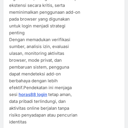
ekstensi secara kritis, serta
meminimalkan penggunaan add-on
pada browser yang digunakan
untuk login menjadi strategi
penting
Dengan memadukan verifikasi
sumber, analisis izin, evaluasi
ulasan, monitoring aktivitas
browser, mode privat, dan
pembaruan sistem, pengguna
dapat mendeteksi add-on
berbahaya dengan lebih
efektif.Pendekatan ini menjaga
sesi
horas88 login
tetap aman,
data pribadi terlindungi, dan
aktivitas online berjalan tanpa
risiko penyadapan atau pencurian
identitas