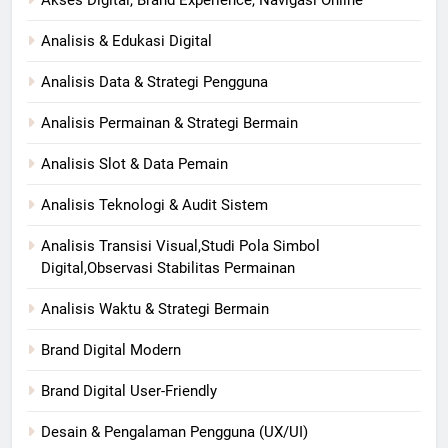
Analisis & Edukasi Digital
Analisis Data & Strategi Pengguna
Analisis Permainan & Strategi Bermain
Analisis Slot & Data Pemain
Analisis Teknologi & Audit Sistem
Analisis Transisi Visual,Studi Pola Simbol
Digital,Observasi Stabilitas Permainan
Analisis Waktu & Strategi Bermain
Brand Digital Modern
Brand Digital User-Friendly
Desain & Pengalaman Pengguna (UX/UI)