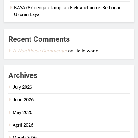
KAYA787 dengan Tampilan Fleksibel untuk Berbagai
Ukuran Layar
Recent Comments
A WordPress Commenter
on
Hello world!
Archives
July 2026
June 2026
May 2026
April 2026
March 2026