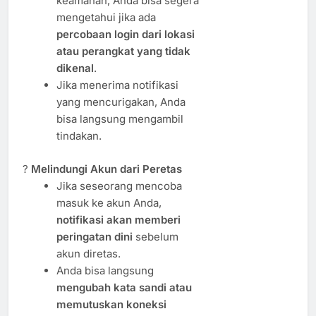
keamanan, Anda bisa segera
mengetahui jika ada
percobaan login dari lokasi
atau perangkat yang tidak
dikenal
.
Jika menerima notifikasi
yang mencurigakan, Anda
bisa langsung mengambil
tindakan.
?
Melindungi Akun dari Peretas
Jika seseorang mencoba
masuk ke akun Anda,
notifikasi akan memberi
peringatan dini
sebelum
akun diretas.
Anda bisa langsung
mengubah kata sandi atau
memutuskan koneksi