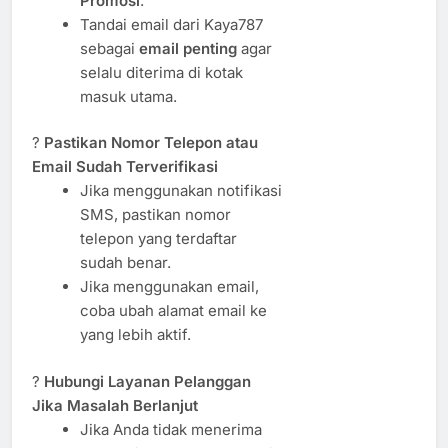
Promosi
.
Tandai email dari Kaya787
sebagai
email penting
agar
selalu diterima di kotak
masuk utama.
?
Pastikan Nomor Telepon atau
Email Sudah Terverifikasi
Jika menggunakan notifikasi
SMS, pastikan nomor
telepon yang terdaftar
sudah benar.
Jika menggunakan email,
coba ubah alamat email ke
yang lebih aktif.
?
Hubungi Layanan Pelanggan
Jika Masalah Berlanjut
Jika Anda tidak menerima