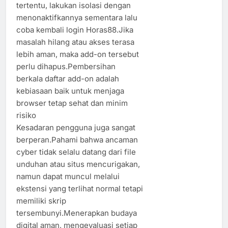
tertentu, lakukan isolasi dengan
menonaktifkannya sementara lalu
coba kembali login Horas88.Jika
masalah hilang atau akses terasa
lebih aman, maka add-on tersebut
perlu dihapus.Pembersihan
berkala daftar add-on adalah
kebiasaan baik untuk menjaga
browser tetap sehat dan minim
risiko
Kesadaran pengguna juga sangat
berperan.Pahami bahwa ancaman
cyber tidak selalu datang dari file
unduhan atau situs mencurigakan,
namun dapat muncul melalui
ekstensi yang terlihat normal tetapi
memiliki skrip
tersembunyi.Menerapkan budaya
digital aman, mengevaluasi setiap