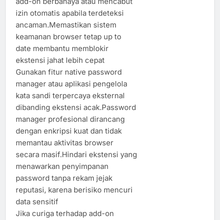
add-on berbahaya atau mencabut
izin otomatis apabila terdeteksi
ancaman.Memastikan sistem
keamanan browser tetap up to
date membantu memblokir
ekstensi jahat lebih cepat
Gunakan fitur native password
manager atau aplikasi pengelola
kata sandi terpercaya eksternal
dibanding ekstensi acak.Password
manager profesional dirancang
dengan enkripsi kuat dan tidak
memantau aktivitas browser
secara masif.Hindari ekstensi yang
menawarkan penyimpanan
password tanpa rekam jejak
reputasi, karena berisiko mencuri
data sensitif
Jika curiga terhadap add-on