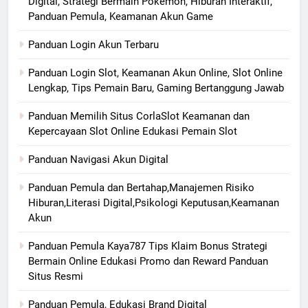
Digital, Strategi Bermain Pokemon, Hiburan Interaktif,
Panduan Pemula, Keamanan Akun Game
Panduan Login Akun Terbaru
Panduan Login Slot, Keamanan Akun Online, Slot Online
Lengkap, Tips Pemain Baru, Gaming Bertanggung Jawab
Panduan Memilih Situs CorlaSlot Keamanan dan
Kepercayaan Slot Online Edukasi Pemain Slot
Panduan Navigasi Akun Digital
Panduan Pemula dan Bertahap,Manajemen Risiko
Hiburan,Literasi Digital,Psikologi Keputusan,Keamanan
Akun
Panduan Pemula Kaya787 Tips Klaim Bonus Strategi
Bermain Online Edukasi Promo dan Reward Panduan
Situs Resmi
Panduan Pemula, Edukasi Brand Digital