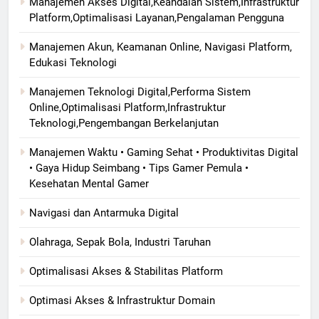
Manajemen Akses Digital,Keandalan Sistem,Infrastruktur
Platform,Optimalisasi Layanan,Pengalaman Pengguna
Manajemen Akun, Keamanan Online, Navigasi Platform,
Edukasi Teknologi
Manajemen Teknologi Digital,Performa Sistem
Online,Optimalisasi Platform,Infrastruktur
Teknologi,Pengembangan Berkelanjutan
Manajemen Waktu • Gaming Sehat • Produktivitas Digital
• Gaya Hidup Seimbang • Tips Gamer Pemula •
Kesehatan Mental Gamer
Navigasi dan Antarmuka Digital
Olahraga, Sepak Bola, Industri Taruhan
Optimalisasi Akses & Stabilitas Platform
Optimasi Akses & Infrastruktur Domain