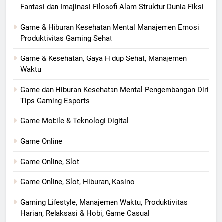
Fantasi dan Imajinasi Filosofi Alam Struktur Dunia Fiksi
Game & Hiburan Kesehatan Mental Manajemen Emosi
Produktivitas Gaming Sehat
Game & Kesehatan, Gaya Hidup Sehat, Manajemen
Waktu
Game dan Hiburan Kesehatan Mental Pengembangan Diri
Tips Gaming Esports
Game Mobile & Teknologi Digital
Game Online
Game Online, Slot
Game Online, Slot, Hiburan, Kasino
Gaming Lifestyle, Manajemen Waktu, Produktivitas
Harian, Relaksasi & Hobi, Game Casual