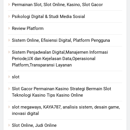
Permainan Slot, Slot Online, Kasino, Slot Gacor
Psikologi Digital & Studi Media Sosial
Review Platform
Sistem Online, Efisiensi Digital, Platform Pengguna
Sistem Penjadwalan Digital,Manajemen Informasi
Periode,UX dan Kejelasan Data,Operasional
Platform,Transparansi Layanan
slot
Slot Gacor Permainan Kasino Strategi Bermain Slot
Teknologi Kasino Tips Kasino Online
slot megaways, KAYA787, analisis sistem, desain game,
inovasi digital
Slot Online, Judi Online