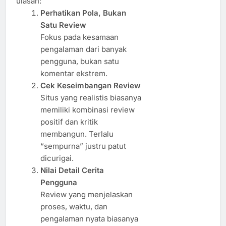
ulasan:
Perhatikan Pola, Bukan
Satu Review
Fokus pada kesamaan
pengalaman dari banyak
pengguna, bukan satu
komentar ekstrem.
Cek Keseimbangan Review
Situs yang realistis biasanya
memiliki kombinasi review
positif dan kritik
membangun. Terlalu
“sempurna” justru patut
dicurigai.
Nilai Detail Cerita
Pengguna
Review yang menjelaskan
proses, waktu, dan
pengalaman nyata biasanya