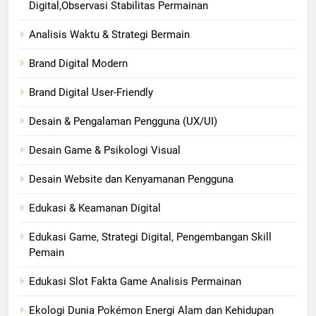
Digital,Observasi Stabilitas Permainan
Analisis Waktu & Strategi Bermain
Brand Digital Modern
Brand Digital User-Friendly
Desain & Pengalaman Pengguna (UX/UI)
Desain Game & Psikologi Visual
Desain Website dan Kenyamanan Pengguna
Edukasi & Keamanan Digital
Edukasi Game, Strategi Digital, Pengembangan Skill
Pemain
Edukasi Slot Fakta Game Analisis Permainan
Ekologi Dunia Pokémon Energi Alam dan Kehidupan