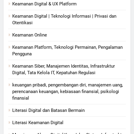
Keamanan Digital & UX Platform
Keamanan Digital | Teknologi Informasi | Privasi dan
Otentikasi
Keamanan Online
Keamanan Platform, Teknologi Permainan, Pengalaman
Pengguna
Keamanan Siber, Manajemen Identitas, Infrastruktur
Digital, Tata Kelola IT, Kepatuhan Regulasi
keuangan pribadi, pengembangan diri, manajemen uang,
perencanaan keuangan, kebiasaan finansial, psikologi
finansial
Literasi Digital dan Batasan Bermain
Literasi Keamanan Digital