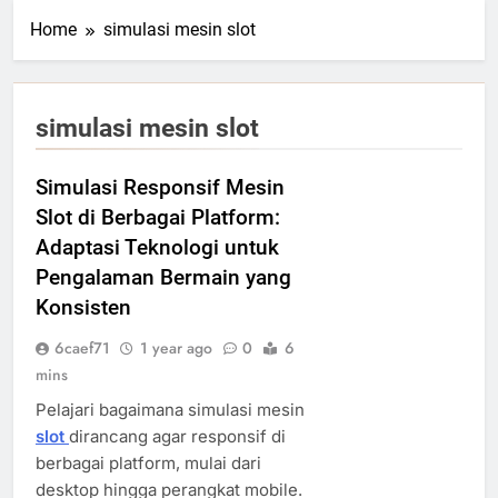
Home
simulasi mesin slot
simulasi mesin slot
Simulasi Responsif Mesin
Slot di Berbagai Platform:
Adaptasi Teknologi untuk
Pengalaman Bermain yang
Konsisten
6caef71
1 year ago
0
6
mins
Pelajari bagaimana simulasi mesin
slot
dirancang agar responsif di
berbagai platform, mulai dari
desktop hingga perangkat mobile.