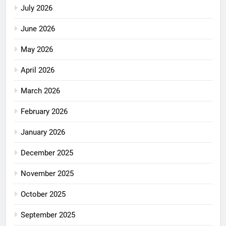
July 2026
June 2026
May 2026
April 2026
March 2026
February 2026
January 2026
December 2025
November 2025
October 2025
September 2025