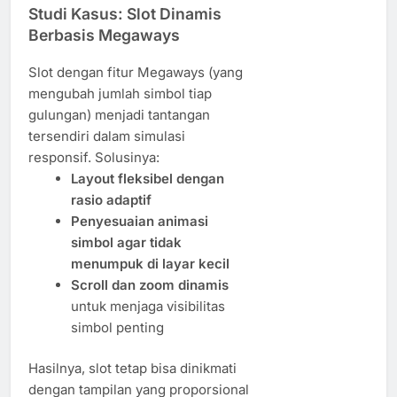
Studi Kasus: Slot Dinamis
Berbasis Megaways
Slot dengan fitur Megaways (yang
mengubah jumlah simbol tiap
gulungan) menjadi tantangan
tersendiri dalam simulasi
responsif. Solusinya:
Layout fleksibel dengan
rasio adaptif
Penyesuaian animasi
simbol agar tidak
menumpuk di layar kecil
Scroll dan zoom dinamis
untuk menjaga visibilitas
simbol penting
Hasilnya, slot tetap bisa dinikmati
dengan tampilan yang proporsional