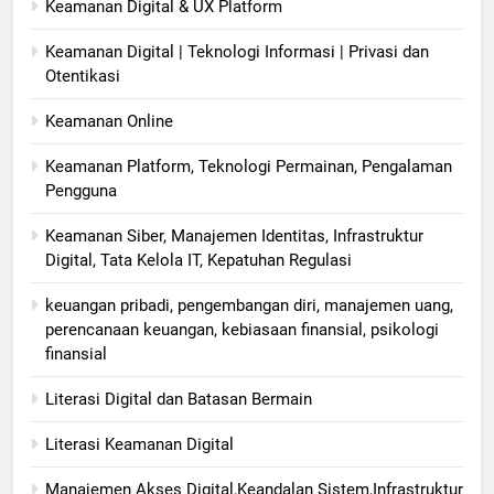
Keamanan Digital & UX Platform
Keamanan Digital | Teknologi Informasi | Privasi dan
Otentikasi
Keamanan Online
Keamanan Platform, Teknologi Permainan, Pengalaman
Pengguna
Keamanan Siber, Manajemen Identitas, Infrastruktur
Digital, Tata Kelola IT, Kepatuhan Regulasi
keuangan pribadi, pengembangan diri, manajemen uang,
perencanaan keuangan, kebiasaan finansial, psikologi
finansial
Literasi Digital dan Batasan Bermain
Literasi Keamanan Digital
Manajemen Akses Digital,Keandalan Sistem,Infrastruktur