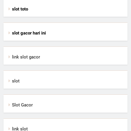
slot toto
slot gacor hari ini
link slot gacor
slot
Slot Gacor
link slot