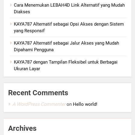
Cara Menemukan LEBAH4D Link Alternatif yang Mudah
Diakses
KAYA787 Alternatif sebagai Opsi Akses dengan Sistem
yang Responsif
KAYA787 Alternatif sebagai Jalur Akses yang Mudah
Dipahami Pengguna
KAYA787 dengan Tampilan Fleksibel untuk Berbagai
Ukuran Layar
Recent Comments
A WordPress Commenter
on
Hello world!
Archives