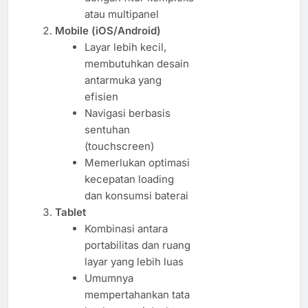
atau multipanel
Mobile (iOS/Android)
Layar lebih kecil,
membutuhkan desain
antarmuka yang
efisien
Navigasi berbasis
sentuhan
(touchscreen)
Memerlukan optimasi
kecepatan loading
dan konsumsi baterai
Tablet
Kombinasi antara
portabilitas dan ruang
layar yang lebih luas
Umumnya
mempertahankan tata