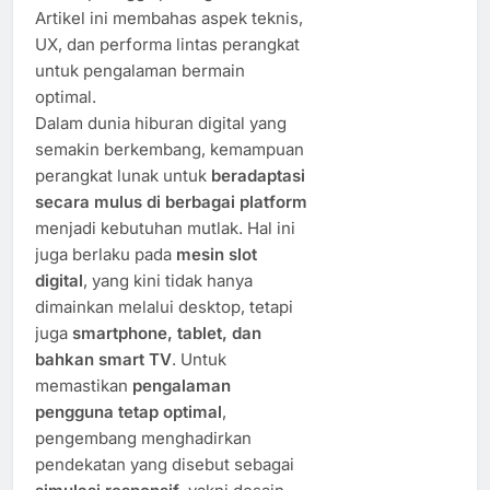
Artikel ini membahas aspek teknis,
UX, dan performa lintas perangkat
untuk pengalaman bermain
optimal.
Dalam dunia hiburan digital yang
semakin berkembang, kemampuan
perangkat lunak untuk
beradaptasi
secara mulus di berbagai platform
menjadi kebutuhan mutlak. Hal ini
juga berlaku pada
mesin slot
digital
, yang kini tidak hanya
dimainkan melalui desktop, tetapi
juga
smartphone, tablet, dan
bahkan smart TV
. Untuk
memastikan
pengalaman
pengguna tetap optimal
,
pengembang menghadirkan
pendekatan yang disebut sebagai