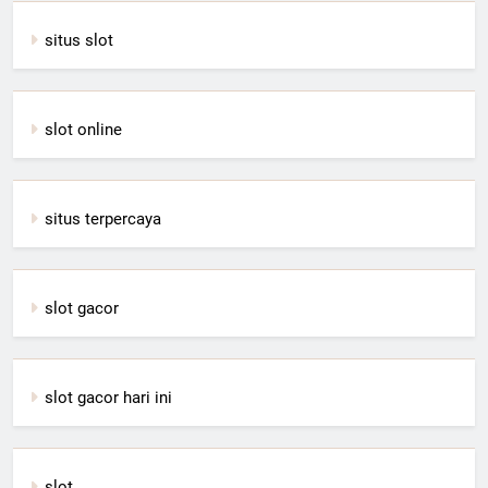
situs slot
slot online
situs terpercaya
slot gacor
slot gacor hari ini
slot