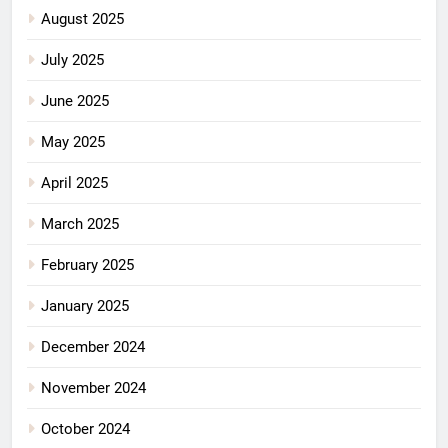
August 2025
July 2025
June 2025
May 2025
April 2025
March 2025
February 2025
January 2025
December 2024
November 2024
October 2024