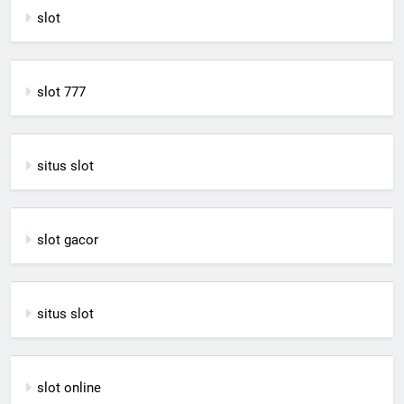
slot
slot 777
situs slot
slot gacor
situs slot
slot online