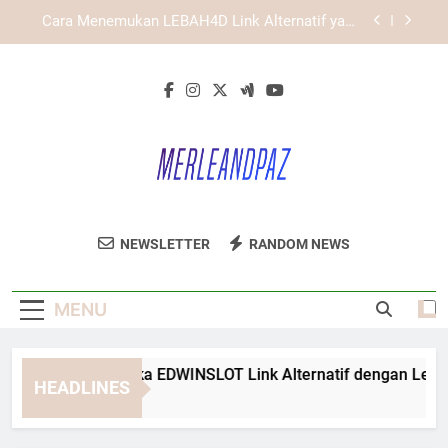
Skip
KAYA787 Alternatif sebagai Opsi Akses dengan
to
Sistem yang Responsif
content
KAYA787 Alternatif sebagai Jalur Akses yang
Mudah Dipahami Pengguna
Panduan Membuka EDWINSLOT Link Alternatif
dengan Lebih Praktis
Cara Menemukan LEBAH4D Link Alternatif yang
Mudah Diakses
KAYA787 Alternatif sebagai Opsi Akses dengan
Sistem yang Responsif
Merle And Paz
Dapatkan Perhiasan Mewah Dan Aksesori
KAYA787 Alternatif sebagai Jalur Akses yang
NEWSLETTER
RANDOM NEWS
Mudah Dipahami Pengguna
Berkualitas Di Merle And Paz Untuk
Melengkapi Gaya Anda.
MENU
nduan Membuka EDWINSLOT Link Alternatif dengan Lebih Pra
HEADLINES
Weeks Ago