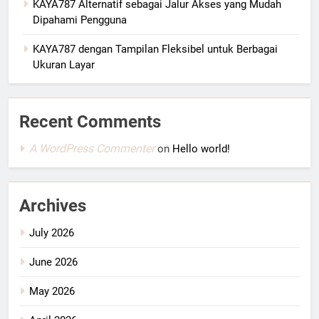
KAYA787 Alternatif sebagai Jalur Akses yang Mudah
Dipahami Pengguna
KAYA787 dengan Tampilan Fleksibel untuk Berbagai
Ukuran Layar
Recent Comments
A WordPress Commenter
on
Hello world!
Archives
July 2026
June 2026
May 2026