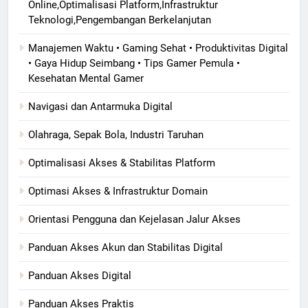
Online,Optimalisasi Platform,Infrastruktur
Teknologi,Pengembangan Berkelanjutan
Manajemen Waktu • Gaming Sehat • Produktivitas Digital
• Gaya Hidup Seimbang • Tips Gamer Pemula •
Kesehatan Mental Gamer
Navigasi dan Antarmuka Digital
Olahraga, Sepak Bola, Industri Taruhan
Optimalisasi Akses & Stabilitas Platform
Optimasi Akses & Infrastruktur Domain
Orientasi Pengguna dan Kejelasan Jalur Akses
Panduan Akses Akun dan Stabilitas Digital
Panduan Akses Digital
Panduan Akses Praktis