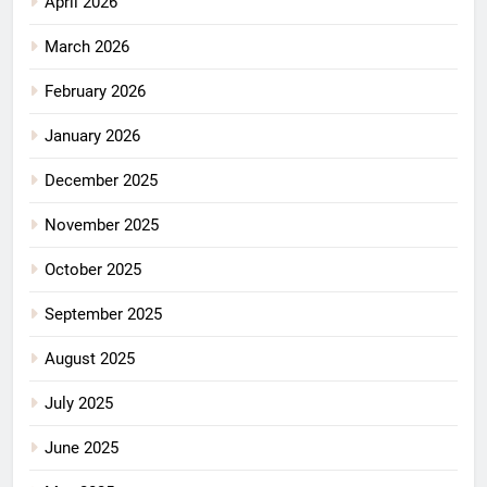
April 2026
March 2026
February 2026
January 2026
December 2025
November 2025
October 2025
September 2025
August 2025
July 2025
June 2025