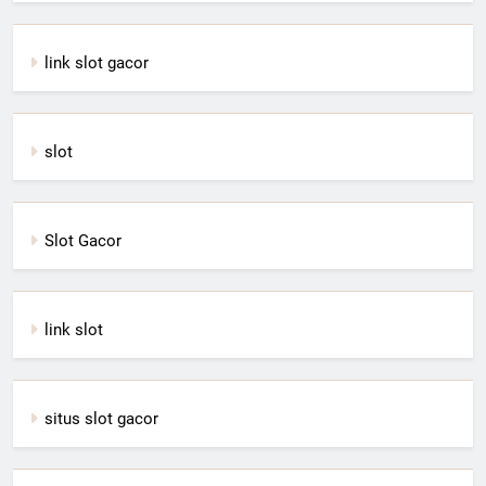
link slot gacor
slot
Slot Gacor
link slot
situs slot gacor