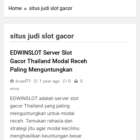
Home
situs judi slot gacor
situs judi slot gacor
EDWINSLOT Server Slot
Gacor Thailand Modal Receh
Paling Menguntungkan
6caef71
1 year ago
0
5
mins
EDWINSLOT adalah server slot
gacor Thailand yang paling
menguntungkan untuk modal
receh. Temukan rahasia dan
strategi jitu agar modal kecilmu
menghasilkan keuntungan besar