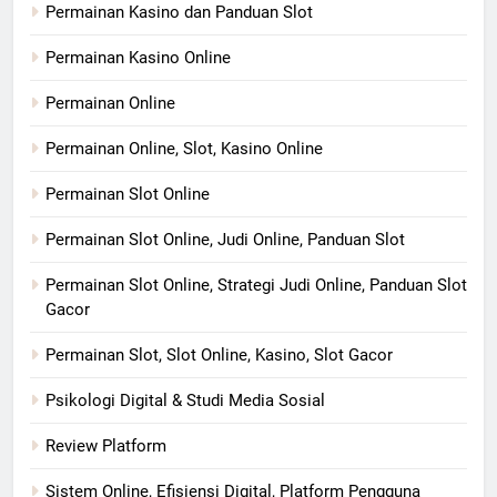
Permainan Kasino dan Panduan Slot
Permainan Kasino Online
Permainan Online
Permainan Online, Slot, Kasino Online
Permainan Slot Online
Permainan Slot Online, Judi Online, Panduan Slot
Permainan Slot Online, Strategi Judi Online, Panduan Slot
Gacor
Permainan Slot, Slot Online, Kasino, Slot Gacor
Psikologi Digital & Studi Media Sosial
Review Platform
Sistem Online, Efisiensi Digital, Platform Pengguna