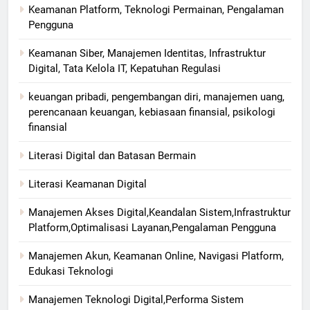
Keamanan Platform, Teknologi Permainan, Pengalaman
Pengguna
Keamanan Siber, Manajemen Identitas, Infrastruktur
Digital, Tata Kelola IT, Kepatuhan Regulasi
keuangan pribadi, pengembangan diri, manajemen uang,
perencanaan keuangan, kebiasaan finansial, psikologi
finansial
Literasi Digital dan Batasan Bermain
Literasi Keamanan Digital
Manajemen Akses Digital,Keandalan Sistem,Infrastruktur
Platform,Optimalisasi Layanan,Pengalaman Pengguna
Manajemen Akun, Keamanan Online, Navigasi Platform,
Edukasi Teknologi
Manajemen Teknologi Digital,Performa Sistem