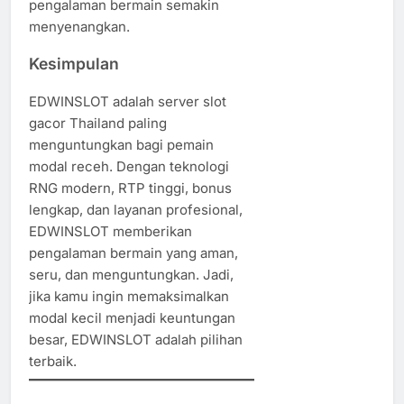
pengalaman bermain semakin
menyenangkan.
Kesimpulan
EDWINSLOT adalah server slot
gacor Thailand paling
menguntungkan bagi pemain
modal receh. Dengan teknologi
RNG modern, RTP tinggi, bonus
lengkap, dan layanan profesional,
EDWINSLOT memberikan
pengalaman bermain yang aman,
seru, dan menguntungkan. Jadi,
jika kamu ingin memaksimalkan
modal kecil menjadi keuntungan
besar, EDWINSLOT adalah pilihan
terbaik.