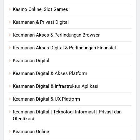
Kasino Online, Slot Games
Keamanan & Privasi Digital
Keamanan Akses & Perlindungan Browser
Keamanan Akses Digital & Perlindungan Finansial
Keamanan Digital
Keamanan Digital & Akses Platform
Keamanan Digital & Infrastruktur Aplikasi
Keamanan Digital & UX Platform
Keamanan Digital | Teknologi Informasi | Privasi dan
Otentikasi
Keamanan Online