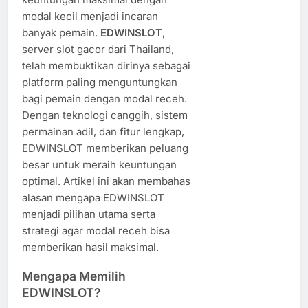
modal kecil menjadi incaran
banyak pemain.
EDWINSLOT
,
server slot gacor dari Thailand,
telah membuktikan dirinya sebagai
platform paling menguntungkan
bagi pemain dengan modal receh.
Dengan teknologi canggih, sistem
permainan adil, dan fitur lengkap,
EDWINSLOT memberikan peluang
besar untuk meraih keuntungan
optimal. Artikel ini akan membahas
alasan mengapa EDWINSLOT
menjadi pilihan utama serta
strategi agar modal receh bisa
memberikan hasil maksimal.
Mengapa Memilih
EDWINSLOT?