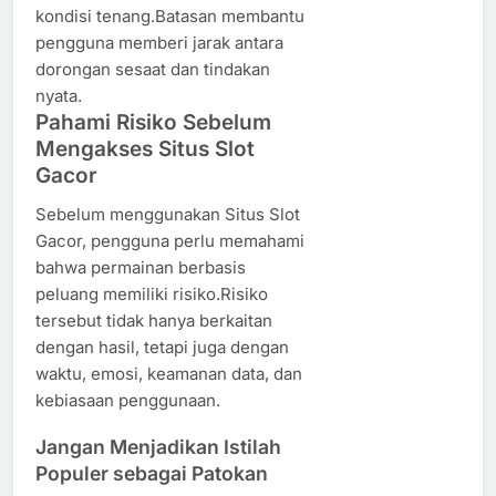
kondisi tenang.Batasan membantu
pengguna memberi jarak antara
dorongan sesaat dan tindakan
nyata.
Pahami Risiko Sebelum
Mengakses Situs Slot
Gacor
Sebelum menggunakan Situs Slot
Gacor, pengguna perlu memahami
bahwa permainan berbasis
peluang memiliki risiko.Risiko
tersebut tidak hanya berkaitan
dengan hasil, tetapi juga dengan
waktu, emosi, keamanan data, dan
kebiasaan penggunaan.
Jangan Menjadikan Istilah
Populer sebagai Patokan