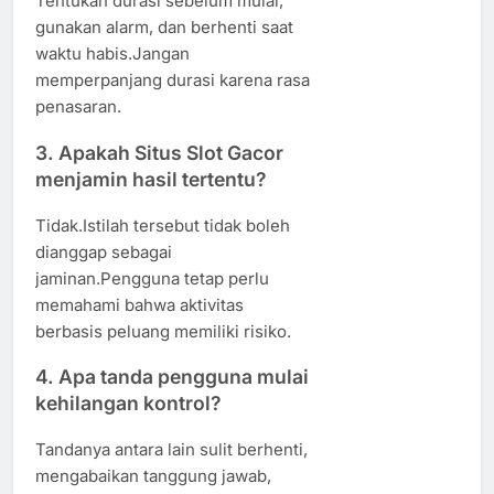
Tentukan durasi sebelum mulai,
gunakan alarm, dan berhenti saat
waktu habis.Jangan
memperpanjang durasi karena rasa
penasaran.
3. Apakah Situs Slot Gacor
menjamin hasil tertentu?
Tidak.Istilah tersebut tidak boleh
dianggap sebagai
jaminan.Pengguna tetap perlu
memahami bahwa aktivitas
berbasis peluang memiliki risiko.
4. Apa tanda pengguna mulai
kehilangan kontrol?
Tandanya antara lain sulit berhenti,
mengabaikan tanggung jawab,