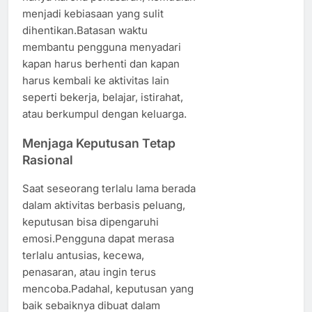
menjadi kebiasaan yang sulit
dihentikan.Batasan waktu
membantu pengguna menyadari
kapan harus berhenti dan kapan
harus kembali ke aktivitas lain
seperti bekerja, belajar, istirahat,
atau berkumpul dengan keluarga.
Menjaga Keputusan Tetap
Rasional
Saat seseorang terlalu lama berada
dalam aktivitas berbasis peluang,
keputusan bisa dipengaruhi
emosi.Pengguna dapat merasa
terlalu antusias, kecewa,
penasaran, atau ingin terus
mencoba.Padahal, keputusan yang
baik sebaiknya dibuat dalam