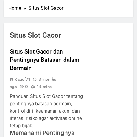
Home
Situs Slot Gacor
Situs Slot Gacor
Situs Slot Gacor dan
Pentingnya Batasan dalam
Bermain
6caef71
3 months
ago
0
14 mins
Panduan Situs Slot Gacor tentang
pentingnya batasan bermain,
kontrol diri, keamanan akun, dan
literasi risiko agar aktivitas online
tetap bijak.
Memahami Pentingnya