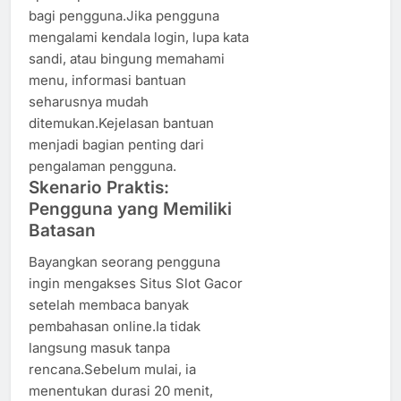
bagi pengguna.Jika pengguna
mengalami kendala login, lupa kata
sandi, atau bingung memahami
menu, informasi bantuan
seharusnya mudah
ditemukan.Kejelasan bantuan
menjadi bagian penting dari
pengalaman pengguna.
Skenario Praktis:
Pengguna yang Memiliki
Batasan
Bayangkan seorang pengguna
ingin mengakses Situs Slot Gacor
setelah membaca banyak
pembahasan online.Ia tidak
langsung masuk tanpa
rencana.Sebelum mulai, ia
menentukan durasi 20 menit,