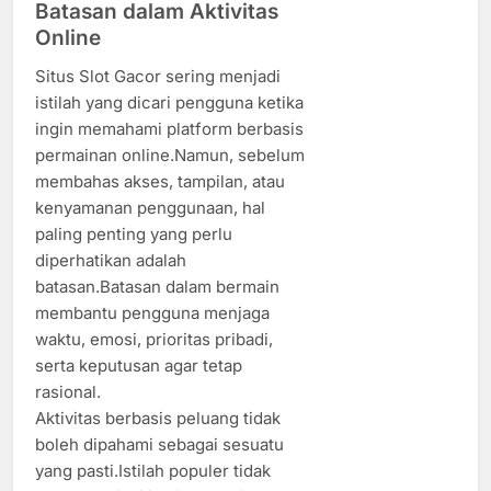
Batasan dalam Aktivitas
Online
Situs Slot Gacor sering menjadi
istilah yang dicari pengguna ketika
ingin memahami platform berbasis
permainan online.Namun, sebelum
membahas akses, tampilan, atau
kenyamanan penggunaan, hal
paling penting yang perlu
diperhatikan adalah
batasan.Batasan dalam bermain
membantu pengguna menjaga
waktu, emosi, prioritas pribadi,
serta keputusan agar tetap
rasional.
Aktivitas berbasis peluang tidak
boleh dipahami sebagai sesuatu
yang pasti.Istilah populer tidak