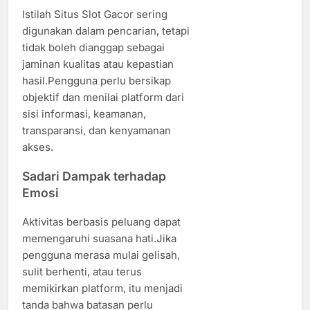
Istilah Situs Slot Gacor sering
digunakan dalam pencarian, tetapi
tidak boleh dianggap sebagai
jaminan kualitas atau kepastian
hasil.Pengguna perlu bersikap
objektif dan menilai platform dari
sisi informasi, keamanan,
transparansi, dan kenyamanan
akses.
Sadari Dampak terhadap
Emosi
Aktivitas berbasis peluang dapat
memengaruhi suasana hati.Jika
pengguna merasa mulai gelisah,
sulit berhenti, atau terus
memikirkan platform, itu menjadi
tanda bahwa batasan perlu