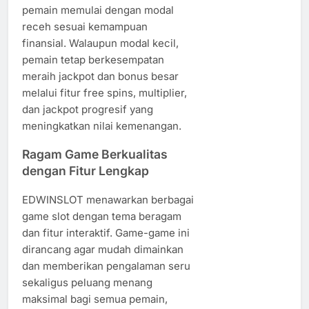
pemain memulai dengan modal
receh sesuai kemampuan
finansial. Walaupun modal kecil,
pemain tetap berkesempatan
meraih jackpot dan bonus besar
melalui fitur free spins, multiplier,
dan jackpot progresif yang
meningkatkan nilai kemenangan.
Ragam Game Berkualitas
dengan Fitur Lengkap
EDWINSLOT menawarkan berbagai
game slot dengan tema beragam
dan fitur interaktif. Game-game ini
dirancang agar mudah dimainkan
dan memberikan pengalaman seru
sekaligus peluang menang
maksimal bagi semua pemain,