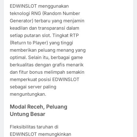
EDWINSLOT menggunakan
teknologi RNG (Random Number
Generator) terbaru yang menjamin
keadilan dan transparansi dalam
setiap putaran slot. Tingkat RTP
(Return to Player) yang tinggi
memberikan peluang menang yang
optimal. Selain itu, berbagai game
berkualitas dengan grafis menarik
dan fitur bonus melimpah semakin
memperkuat posisi EDWINSLOT
sebagai server paling
menguntungkan.
Modal Receh, Peluang
Untung Besar
Fleksibilitas taruhan di
EDWINSLOT memungkinkan