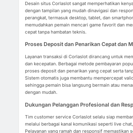
Desain situs Corlaslot sangat memperhatikan ke
dengan tampilan yang mudah dinavigasi dan respons
perangkat, termasuk desktop, tablet, dan smartphone
memudahkan pemain mencari game favorit dan men
cepat tanpa hambatan teknis.
Proses Deposit dan Penarikan Cepat dan 
Layanan transaksi di Corlaslot dirancang untuk m
dan kecepatan. Berbagai metode pembayaran popu
proses deposit dan penarikan yang cepat serta tan
Sistem otomatis juga membantu mempercepat valida
sehingga pemain bisa langsung bermain atau men
dengan mudah.
Dukungan Pelanggan Profesional dan Resp
Tim customer service Corlaslot selalu siap memb
melalui berbagai kanal komunikasi seperti live chat,
Pelayanan yang ramah dan responsif memastikan se