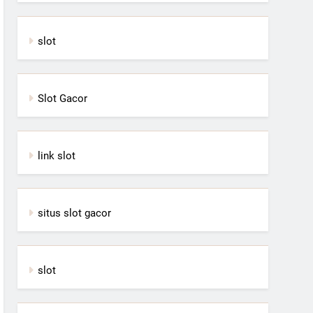
slot
Slot Gacor
link slot
situs slot gacor
slot