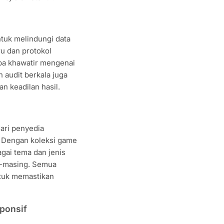
tuk melindungi data
u dan protokol
pa khawatir mengenai
 audit berkala juga
n keadilan hasil.
ari penyedia
f. Dengan koleksi game
gai tema dan jenis
ng-masing. Semua
ntuk memastikan
ponsif