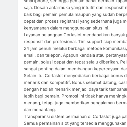
smartphone, sehingga pemain dapat bermain kapan
saja. Desain antarmuka yang intuitif dan responsi
baik bagi pemain pemula maupun yang sudah berpen
cepat dan proses registrasi yang sederhana juga
kenyamanan dalam menggunakan situs ini.
Layanan pelanggan Corlaslot mendapatkan banyak 
responsif dan profesional. Tim support siap memb
24 jam penuh melalui berbagai metode komunikasi, s
email, dan telepon. Apapun kendala atau pertanyaa
pemain, solusi cepat dan tepat selalu diberikan. Pe
sangat penting dalam membangun kepercayaan dan 
Selain itu, Corlaslot menyediakan berbagai bonus 
menarik dan kompetitif. Bonus selamat datang, cas
dengan hadiah menarik menjadi daya tarik tambaha
lebih bagi pemain. Promosi ini tidak hanya mening
menang, tetapi juga memberikan pengalaman berma
dan menantang.
Transparansi sistem permainan di Corlaslot juga pat
Semua permainan slot yang tersedia menggunakan