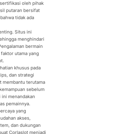
ertifikasi oleh pihak
il putaran bersifat
 bahwa tidak ada
nting. Situs ini
 sehingga menghindari
. Pengalaman bermain
 faktor utama yang
t.
rhatian khusus pada
ps, dan strategi
gat membantu terutama
ah kemampuan sebelum
i ini menandakan
as pemainnya.
rpercaya yang
udahan akses,
istem, dan dukungan
uat Corlaslot menjadi