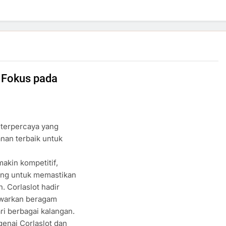
 Fokus pada
t terpercaya yang
nan terbaik untuk
akin kompetitif,
ting untuk memastikan
 Corlaslot hadir
nawarkan beragam
i berbagai kalangan.
enai Corlaslot dan