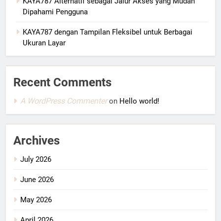
KAYA787 Alternatif sebagai Jalur Akses yang Mudah
Dipahami Pengguna
KAYA787 dengan Tampilan Fleksibel untuk Berbagai
Ukuran Layar
Recent Comments
A WordPress Commenter
on
Hello world!
Archives
July 2026
June 2026
May 2026
April 2026