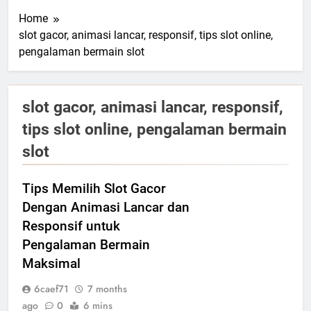
Home
slot gacor, animasi lancar, responsif, tips slot online,
pengalaman bermain slot
slot gacor, animasi lancar, responsif,
tips slot online, pengalaman bermain
slot
Tips Memilih Slot Gacor
Dengan Animasi Lancar dan
Responsif untuk
Pengalaman Bermain
Maksimal
6caef71
7 months
ago
0
6 mins