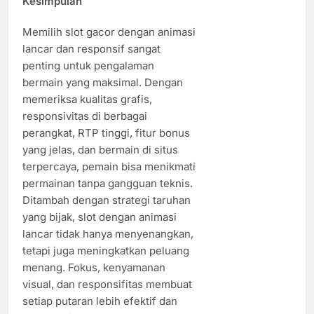
Kesimpulan
Memilih slot gacor dengan animasi
lancar dan responsif sangat
penting untuk pengalaman
bermain yang maksimal. Dengan
memeriksa kualitas grafis,
responsivitas di berbagai
perangkat, RTP tinggi, fitur bonus
yang jelas, dan bermain di situs
terpercaya, pemain bisa menikmati
permainan tanpa gangguan teknis.
Ditambah dengan strategi taruhan
yang bijak, slot dengan animasi
lancar tidak hanya menyenangkan,
tetapi juga meningkatkan peluang
menang. Fokus, kenyamanan
visual, dan responsifitas membuat
setiap putaran lebih efektif dan