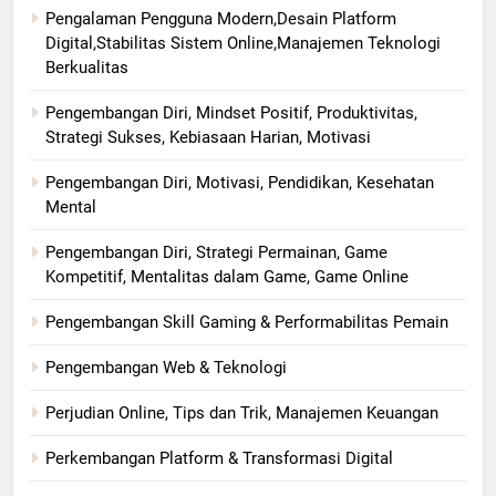
Pengalaman Pengguna Modern,Desain Platform
Digital,Stabilitas Sistem Online,Manajemen Teknologi
Berkualitas
Pengembangan Diri, Mindset Positif, Produktivitas,
Strategi Sukses, Kebiasaan Harian, Motivasi
Pengembangan Diri, Motivasi, Pendidikan, Kesehatan
Mental
Pengembangan Diri, Strategi Permainan, Game
Kompetitif, Mentalitas dalam Game, Game Online
Pengembangan Skill Gaming & Performabilitas Pemain
Pengembangan Web & Teknologi
Perjudian Online, Tips dan Trik, Manajemen Keuangan
Perkembangan Platform & Transformasi Digital