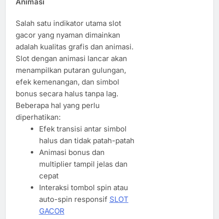
Animasi
Salah satu indikator utama slot
gacor yang nyaman dimainkan
adalah kualitas grafis dan animasi.
Slot dengan animasi lancar akan
menampilkan putaran gulungan,
efek kemenangan, dan simbol
bonus secara halus tanpa lag.
Beberapa hal yang perlu
diperhatikan:
Efek transisi antar simbol
halus dan tidak patah-patah
Animasi bonus dan
multiplier tampil jelas dan
cepat
Interaksi tombol spin atau
auto-spin responsif
SLOT
GACOR