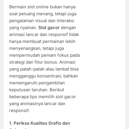
Bermain slot online bukan hanya
soal peluang menang, tetapi juga
pengalaman visual dan interaksi
yang nyaman.
Slot gacor
dengan
animasi lancar dan responsif tidak
hanya membuat permainan lebih
menyenangkan, tetapi juga
mempermudah pemain fokus pada
strategi dan fitur bonus. Animasi
yang patah-patah atau lambat bisa
mengganggu konsentrasi, bahkan
memengaruhi pengambilan
keputusan taruhan. Berikut
beberapa tips memilih slot gacor
yang animasinya lancar dan
responsif.
1. Periksa Kualitas Grafis dan