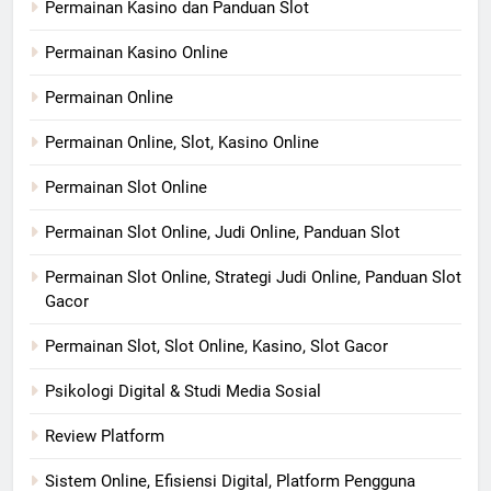
Permainan Kasino dan Panduan Slot
Permainan Kasino Online
Permainan Online
Permainan Online, Slot, Kasino Online
Permainan Slot Online
Permainan Slot Online, Judi Online, Panduan Slot
Permainan Slot Online, Strategi Judi Online, Panduan Slot
Gacor
Permainan Slot, Slot Online, Kasino, Slot Gacor
Psikologi Digital & Studi Media Sosial
Review Platform
Sistem Online, Efisiensi Digital, Platform Pengguna