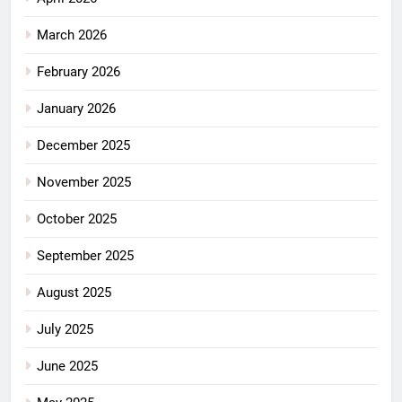
March 2026
February 2026
January 2026
December 2025
November 2025
October 2025
September 2025
August 2025
July 2025
June 2025