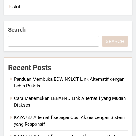
slot
Search
SEARCH
Recent Posts
Panduan Membuka EDWINSLOT Link Alternatif dengan
Lebih Praktis
Cara Menemukan LEBAH4D Link Alternatif yang Mudah
Diakses
KAYA787 Alternatif sebagai Opsi Akses dengan Sistem
yang Responsif