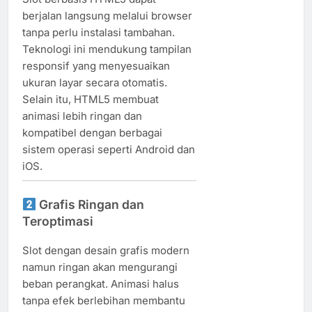
berjalan langsung melalui browser
tanpa perlu instalasi tambahan.
Teknologi ini mendukung tampilan
responsif yang menyesuaikan
ukuran layar secara otomatis.
Selain itu, HTML5 membuat
animasi lebih ringan dan
kompatibel dengan berbagai
sistem operasi seperti Android dan
iOS.
Grafis Ringan dan
Teroptimasi
Slot dengan desain grafis modern
namun ringan akan mengurangi
beban perangkat. Animasi halus
tanpa efek berlebihan membantu