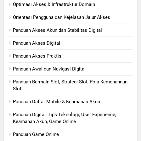
Optimasi Akses & Infrastruktur Domain
Orientasi Pengguna dan Kejelasan Jalur Akses
Panduan Akses Akun dan Stabilitas Digital
Panduan Akses Digital
Panduan Akses Praktis
Panduan Awal dan Navigasi Digital
Panduan Bermain Slot, Strategi Slot, Pola Kemenangan
Slot
Panduan Daftar Mobile & Keamanan Akun
Panduan Digital, Tips Teknologi, User Experience,
Keamanan Akun, Game Online
Panduan Game Online