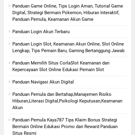
Panduan Game Online, Tips Login Aman, Tutorial Game
Digital, Strategi Bermain Pokemon, Hiburan Interaktif,
Panduan Pemula, Keamanan Akun Game
Panduan Login Akun Terbaru
Panduan Login Slot, Keamanan Akun Online, Slot Online
Lengkap, Tips Pemain Baru, Gaming Bertanggung Jawab
Panduan Memilih Situs CorlaSlot Keamanan dan
Kepercayaan Slot Online Edukasi Pemain Slot
Panduan Navigasi Akun Digital
Panduan Pemula dan Bertahap,Manajemen Risiko
Hiburan,Literasi Digital,Psikologi Keputusan,Keamanan
Akun
Panduan Pemula Kaya787 Tips Klaim Bonus Strategi
Bermain Online Edukasi Promo dan Reward Panduan
Situs Resmi