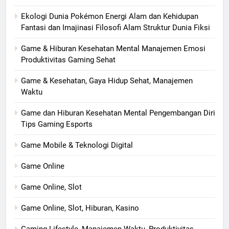
Ekologi Dunia Pokémon Energi Alam dan Kehidupan
Fantasi dan Imajinasi Filosofi Alam Struktur Dunia Fiksi
Game & Hiburan Kesehatan Mental Manajemen Emosi
Produktivitas Gaming Sehat
Game & Kesehatan, Gaya Hidup Sehat, Manajemen
Waktu
Game dan Hiburan Kesehatan Mental Pengembangan Diri
Tips Gaming Esports
Game Mobile & Teknologi Digital
Game Online
Game Online, Slot
Game Online, Slot, Hiburan, Kasino