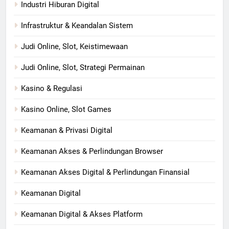
Industri Hiburan Digital
Infrastruktur & Keandalan Sistem
Judi Online, Slot, Keistimewaan
Judi Online, Slot, Strategi Permainan
Kasino & Regulasi
Kasino Online, Slot Games
Keamanan & Privasi Digital
Keamanan Akses & Perlindungan Browser
Keamanan Akses Digital & Perlindungan Finansial
Keamanan Digital
Keamanan Digital & Akses Platform