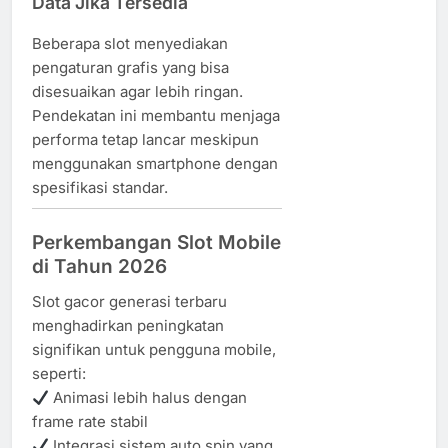
Data Jika Tersedia
Beberapa slot menyediakan
pengaturan grafis yang bisa
disesuaikan agar lebih ringan.
Pendekatan ini membantu menjaga
performa tetap lancar meskipun
menggunakan smartphone dengan
spesifikasi standar.
Perkembangan Slot Mobile
di Tahun 2026
Slot gacor generasi terbaru
menghadirkan peningkatan
signifikan untuk pengguna mobile,
seperti:
Animasi lebih halus dengan
frame rate stabil
Integrasi sistem auto spin yang