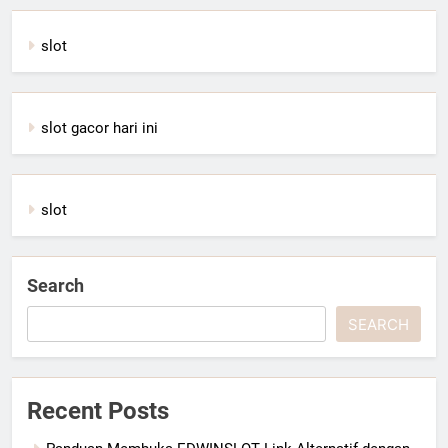
slot
slot gacor hari ini
slot
Search
SEARCH
Recent Posts