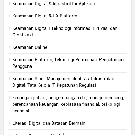
Keamanan Digital & Infrastruktur Aplikasi
Keamanan Digital & UX Platform
Keamanan Digital | Teknologi Informasi | Privasi dan
Otentikasi
Keamanan Online
Keamanan Platform, Teknologi Permainan, Pengalaman
Pengguna
Keamanan Siber, Manajemen Identitas, Infrastruktur
Digital, Tata Kelola IT, Kepatuhan Regulasi
keuangan pribadi, pengembangan diri, manajemen uang,
perencanaan keuangan, kebiasaan finansial, psikologi
finansial
Literasi Digital dan Batasan Bermain