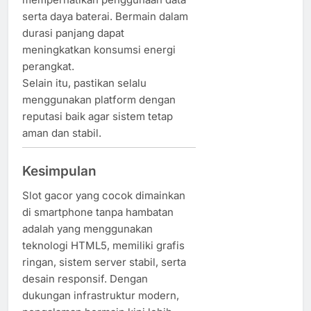
serta daya baterai. Bermain dalam
durasi panjang dapat
meningkatkan konsumsi energi
perangkat.
Selain itu, pastikan selalu
menggunakan platform dengan
reputasi baik agar sistem tetap
aman dan stabil.
Kesimpulan
Slot gacor yang cocok dimainkan
di smartphone tanpa hambatan
adalah yang menggunakan
teknologi HTML5, memiliki grafis
ringan, sistem server stabil, serta
desain responsif. Dengan
dukungan infrastruktur modern,