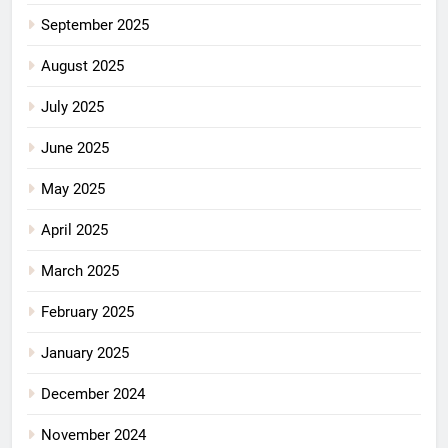
September 2025
August 2025
July 2025
June 2025
May 2025
April 2025
March 2025
February 2025
January 2025
December 2024
November 2024