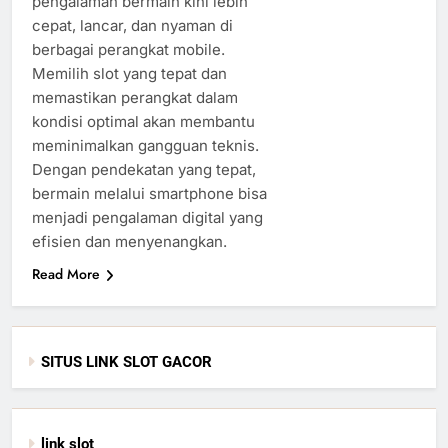
pengalaman bermain kini lebih
cepat, lancar, dan nyaman di
berbagai perangkat mobile.
Memilih slot yang tepat dan
memastikan perangkat dalam
kondisi optimal akan membantu
meminimalkan gangguan teknis.
Dengan pendekatan yang tepat,
bermain melalui smartphone bisa
menjadi pengalaman digital yang
efisien dan menyenangkan.
Read More
SITUS LINK SLOT GACOR
link slot