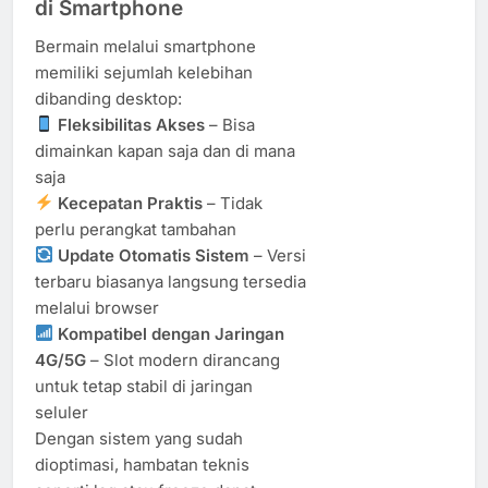
di Smartphone
Bermain melalui smartphone
memiliki sejumlah kelebihan
dibanding desktop:
Fleksibilitas Akses
– Bisa
dimainkan kapan saja dan di mana
saja
Kecepatan Praktis
– Tidak
perlu perangkat tambahan
Update Otomatis Sistem
– Versi
terbaru biasanya langsung tersedia
melalui browser
Kompatibel dengan Jaringan
4G/5G
– Slot modern dirancang
untuk tetap stabil di jaringan
seluler
Dengan sistem yang sudah
dioptimasi, hambatan teknis