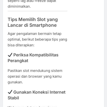
seperti lag atau freeze dapat
diminimalkan.
Tips Memilih Slot yang
Lancar di Smartphone
Agar pengalaman bermain tetap
optimal, berikut beberapa tips yang
bisa diterapkan:
Periksa Kompatibilitas
Perangkat
Pastikan slot mendukung sistem
operasi dan browser yang kamu
gunakan.
Gunakan Koneksi Internet
Stabil