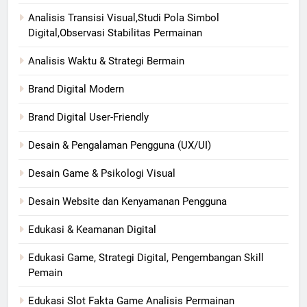
Analisis Transisi Visual,Studi Pola Simbol
Digital,Observasi Stabilitas Permainan
Analisis Waktu & Strategi Bermain
Brand Digital Modern
Brand Digital User-Friendly
Desain & Pengalaman Pengguna (UX/UI)
Desain Game & Psikologi Visual
Desain Website dan Kenyamanan Pengguna
Edukasi & Keamanan Digital
Edukasi Game, Strategi Digital, Pengembangan Skill
Pemain
Edukasi Slot Fakta Game Analisis Permainan