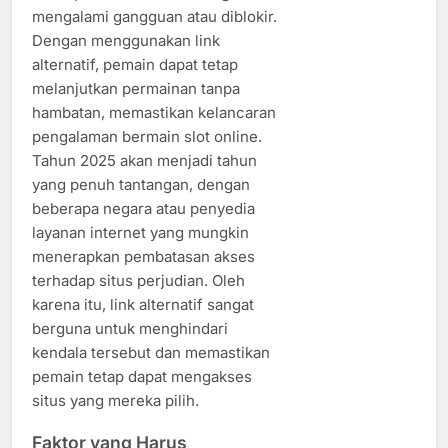
mengalami gangguan atau diblokir.
Dengan menggunakan link
alternatif, pemain dapat tetap
melanjutkan permainan tanpa
hambatan, memastikan kelancaran
pengalaman bermain slot online.
Tahun 2025 akan menjadi tahun
yang penuh tantangan, dengan
beberapa negara atau penyedia
layanan internet yang mungkin
menerapkan pembatasan akses
terhadap situs perjudian. Oleh
karena itu, link alternatif sangat
berguna untuk menghindari
kendala tersebut dan memastikan
pemain tetap dapat mengakses
situs yang mereka pilih.
Faktor yang Harus