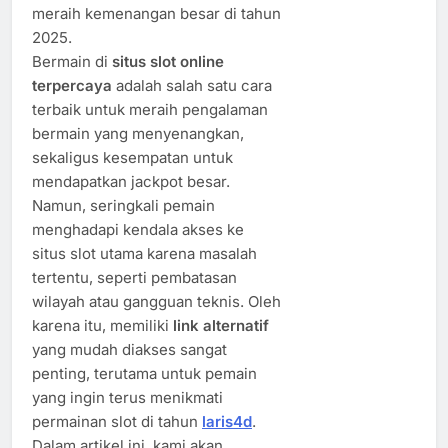
meraih kemenangan besar di tahun
2025.
Bermain di
situs slot online
terpercaya
adalah salah satu cara
terbaik untuk meraih pengalaman
bermain yang menyenangkan,
sekaligus kesempatan untuk
mendapatkan jackpot besar.
Namun, seringkali pemain
menghadapi kendala akses ke
situs slot utama karena masalah
tertentu, seperti pembatasan
wilayah atau gangguan teknis. Oleh
karena itu, memiliki
link alternatif
yang mudah diakses sangat
penting, terutama untuk pemain
yang ingin terus menikmati
permainan slot di tahun
laris4d
.
Dalam artikel ini, kami akan