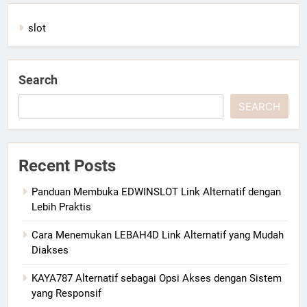
slot
Search
SEARCH
Recent Posts
Panduan Membuka EDWINSLOT Link Alternatif dengan
Lebih Praktis
Cara Menemukan LEBAH4D Link Alternatif yang Mudah
Diakses
KAYA787 Alternatif sebagai Opsi Akses dengan Sistem
yang Responsif