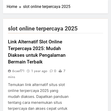
Home
slot online terpercaya 2025
slot online terpercaya 2025
Link Alternatif Slot Online
Terpercaya 2025: Mudah
Diakses untuk Pengalaman
Bermain Terbaik
6caef71
1 year ago
0
7
mins
Temukan link alternatif situs slot
online terpercaya 2025 yang
mudah diakses. Dapatkan panduan
tentang cara menemukan situs
terpercaya dan akses cepat untuk