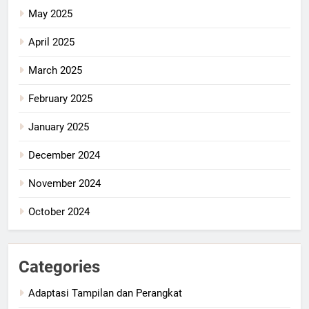
May 2025
April 2025
March 2025
February 2025
January 2025
December 2024
November 2024
October 2024
Categories
Adaptasi Tampilan dan Perangkat