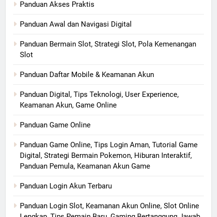
Panduan Akses Praktis
Panduan Awal dan Navigasi Digital
Panduan Bermain Slot, Strategi Slot, Pola Kemenangan
Slot
Panduan Daftar Mobile & Keamanan Akun
Panduan Digital, Tips Teknologi, User Experience,
Keamanan Akun, Game Online
Panduan Game Online
Panduan Game Online, Tips Login Aman, Tutorial Game
Digital, Strategi Bermain Pokemon, Hiburan Interaktif,
Panduan Pemula, Keamanan Akun Game
Panduan Login Akun Terbaru
Panduan Login Slot, Keamanan Akun Online, Slot Online
Lengkap, Tips Pemain Baru, Gaming Bertanggung Jawab