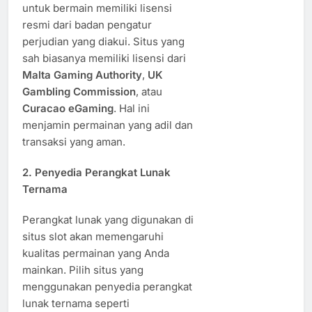
untuk bermain memiliki lisensi
resmi dari badan pengatur
perjudian yang diakui. Situs yang
sah biasanya memiliki lisensi dari
Malta Gaming Authority
,
UK
Gambling Commission
, atau
Curacao eGaming
. Hal ini
menjamin permainan yang adil dan
transaksi yang aman.
2. Penyedia Perangkat Lunak
Ternama
Perangkat lunak yang digunakan di
situs slot akan memengaruhi
kualitas permainan yang Anda
mainkan. Pilih situs yang
menggunakan penyedia perangkat
lunak ternama seperti