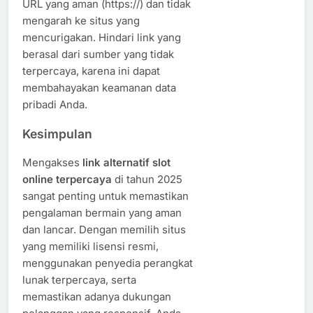
URL yang aman (https://) dan tidak
mengarah ke situs yang
mencurigakan. Hindari link yang
berasal dari sumber yang tidak
terpercaya, karena ini dapat
membahayakan keamanan data
pribadi Anda.
Kesimpulan
Mengakses
link alternatif slot
online terpercaya
di tahun 2025
sangat penting untuk memastikan
pengalaman bermain yang aman
dan lancar. Dengan memilih situs
yang memiliki lisensi resmi,
menggunakan penyedia perangkat
lunak terpercaya, serta
memastikan adanya dukungan