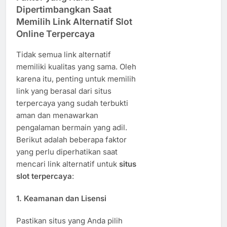
Dipertimbangkan Saat
Memilih Link Alternatif Slot
Online Terpercaya
Tidak semua link alternatif
memiliki kualitas yang sama. Oleh
karena itu, penting untuk memilih
link yang berasal dari situs
terpercaya yang sudah terbukti
aman dan menawarkan
pengalaman bermain yang adil.
Berikut adalah beberapa faktor
yang perlu diperhatikan saat
mencari link alternatif untuk
situs
slot terpercaya
:
1. Keamanan dan Lisensi
Pastikan situs yang Anda pilih