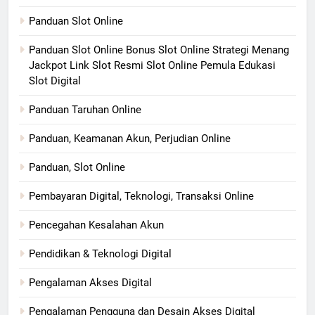
Panduan Slot Online
Panduan Slot Online Bonus Slot Online Strategi Menang
Jackpot Link Slot Resmi Slot Online Pemula Edukasi
Slot Digital
Panduan Taruhan Online
Panduan, Keamanan Akun, Perjudian Online
Panduan, Slot Online
Pembayaran Digital, Teknologi, Transaksi Online
Pencegahan Kesalahan Akun
Pendidikan & Teknologi Digital
Pengalaman Akses Digital
Pengalaman Pengguna dan Desain Akses Digital