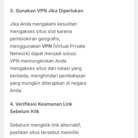
3. Gunakan VPN Jika Diperlukan
Jika Anda mengalami kesulitan
mengakses situs slot karena
pemblokiran geografis,
menggunakan
VPN
(Virtual Private
Network) dapat menjadi solusi.
VPN memungkinkan Anda
mengakses situs dari lokasi yang
berbeda, menghindari pembatasan
yang mungkin diterapkan di negara
Anda.
4. Verifikasi Keamanan Link
Sebelum Klik
Sebelum mengklik link alternatif,
pastikan situs tersebut memiliki