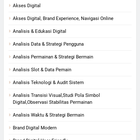
Akses Digital
Akses Digital, Brand Experience, Navigasi Online
Analisis & Edukasi Digital
Analisis Data & Strategi Pengguna
Analisis Permainan & Strategi Bermain
Analisis Slot & Data Pemain
Analisis Teknologi & Audit Sistem
Analisis Transisi Visual,Studi Pola Simbol
Digital,Observasi Stabilitas Permainan
Analisis Waktu & Strategi Bermain
Brand Digital Modern