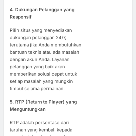
4. Dukungan Pelanggan yang
Responsif
Pilih situs yang menyediakan
dukungan pelanggan 24/7,
terutama jika Anda membutuhkan
bantuan teknis atau ada masalah
dengan akun Anda. Layanan
pelanggan yang baik akan
memberikan solusi cepat untuk
setiap masalah yang mungkin
timbul selama permainan.
5. RTP (Return to Player) yang
Menguntungkan
RTP adalah persentase dari
taruhan yang kembali kepada