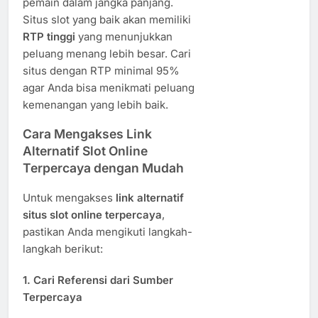
pemain dalam jangka panjang.
Situs slot yang baik akan memiliki
RTP tinggi
yang menunjukkan
peluang menang lebih besar. Cari
situs dengan RTP minimal 95%
agar Anda bisa menikmati peluang
kemenangan yang lebih baik.
Cara Mengakses Link
Alternatif Slot Online
Terpercaya dengan Mudah
Untuk mengakses
link alternatif
situs slot online terpercaya
,
pastikan Anda mengikuti langkah-
langkah berikut:
1. Cari Referensi dari Sumber
Terpercaya