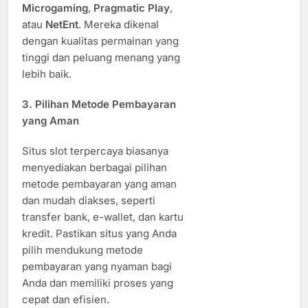
Microgaming
,
Pragmatic Play
,
atau
NetEnt
. Mereka dikenal
dengan kualitas permainan yang
tinggi dan peluang menang yang
lebih baik.
3. Pilihan Metode Pembayaran
yang Aman
Situs slot terpercaya biasanya
menyediakan berbagai pilihan
metode pembayaran yang aman
dan mudah diakses, seperti
transfer bank, e-wallet, dan kartu
kredit. Pastikan situs yang Anda
pilih mendukung metode
pembayaran yang nyaman bagi
Anda dan memiliki proses yang
cepat dan efisien.