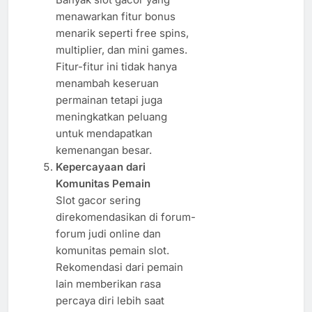
menawarkan fitur bonus
menarik seperti free spins,
multiplier, dan mini games.
Fitur-fitur ini tidak hanya
menambah keseruan
permainan tetapi juga
meningkatkan peluang
untuk mendapatkan
kemenangan besar.
Kepercayaan dari
Komunitas Pemain
Slot gacor sering
direkomendasikan di forum-
forum judi online dan
komunitas pemain slot.
Rekomendasi dari pemain
lain memberikan rasa
percaya diri lebih saat