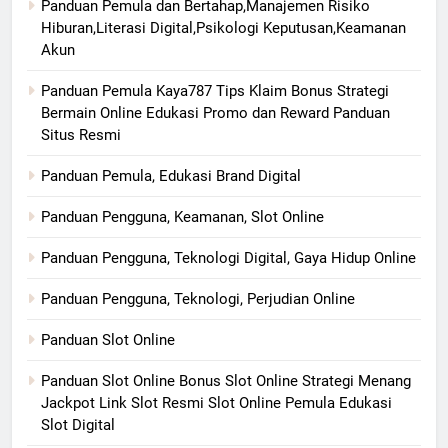
Panduan Pemula dan Bertahap,Manajemen Risiko
Hiburan,Literasi Digital,Psikologi Keputusan,Keamanan
Akun
Panduan Pemula Kaya787 Tips Klaim Bonus Strategi
Bermain Online Edukasi Promo dan Reward Panduan
Situs Resmi
Panduan Pemula, Edukasi Brand Digital
Panduan Pengguna, Keamanan, Slot Online
Panduan Pengguna, Teknologi Digital, Gaya Hidup Online
Panduan Pengguna, Teknologi, Perjudian Online
Panduan Slot Online
Panduan Slot Online Bonus Slot Online Strategi Menang
Jackpot Link Slot Resmi Slot Online Pemula Edukasi
Slot Digital