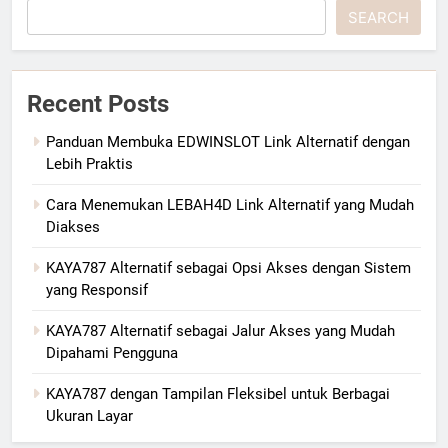
SEARCH
Recent Posts
Panduan Membuka EDWINSLOT Link Alternatif dengan
Lebih Praktis
Cara Menemukan LEBAH4D Link Alternatif yang Mudah
Diakses
KAYA787 Alternatif sebagai Opsi Akses dengan Sistem
yang Responsif
KAYA787 Alternatif sebagai Jalur Akses yang Mudah
Dipahami Pengguna
KAYA787 dengan Tampilan Fleksibel untuk Berbagai
Ukuran Layar