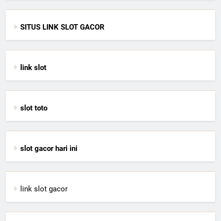
SITUS LINK SLOT GACOR
link slot
slot toto
slot gacor hari ini
link slot gacor