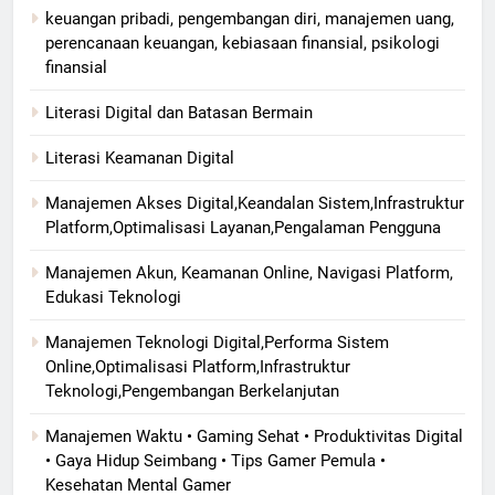
keuangan pribadi, pengembangan diri, manajemen uang,
perencanaan keuangan, kebiasaan finansial, psikologi
finansial
Literasi Digital dan Batasan Bermain
Literasi Keamanan Digital
Manajemen Akses Digital,Keandalan Sistem,Infrastruktur
Platform,Optimalisasi Layanan,Pengalaman Pengguna
Manajemen Akun, Keamanan Online, Navigasi Platform,
Edukasi Teknologi
Manajemen Teknologi Digital,Performa Sistem
Online,Optimalisasi Platform,Infrastruktur
Teknologi,Pengembangan Berkelanjutan
Manajemen Waktu • Gaming Sehat • Produktivitas Digital
• Gaya Hidup Seimbang • Tips Gamer Pemula •
Kesehatan Mental Gamer