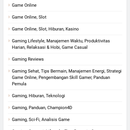
Game Online
Game Online, Slot
Game Online, Slot, Hiburan, Kasino
Gaming Lifestyle, Manajemen Waktu, Produktivitas
Harian, Relaksasi & Hobi, Game Casual
Gaming Reviews
Gaming Sehat, Tips Bermain, Manajemen Energi, Strategi
Game Online, Pengembangan Skill Gamer, Panduan
Pemula
Gaming, Hiburan, Teknologi
Gaming, Panduan, Champion4D
Gaming, Sci-Fi, Analisis Game