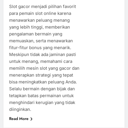
Slot gacor menjadi pilihan favorit
para pemain slot online karena
menawarkan peluang menang
yang lebih tinggi, memberikan
pengalaman bermain yang
memuaskan, serta menawarkan
fitur-fitur bonus yang menarik.
Meskipun tidak ada jaminan pasti
untuk menang, memahami cara
memilih mesin slot yang gacor dan
menerapkan strategi yang tepat
bisa meningkatkan peluang Anda.
Selalu bermain dengan bijak dan
tetapkan batas permainan untuk
menghindari kerugian yang tidak
diinginkan.
Read More