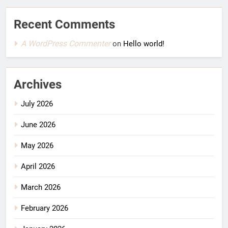
Recent Comments
A WordPress Commenter
on
Hello world!
Archives
July 2026
June 2026
May 2026
April 2026
March 2026
February 2026