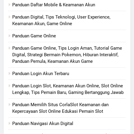
Panduan Daftar Mobile & Keamanan Akun
Panduan Digital, Tips Teknologi, User Experience,
Keamanan Akun, Game Online
Panduan Game Online
Panduan Game Online, Tips Login Aman, Tutorial Game
Digital, Strategi Bermain Pokemon, Hiburan Interaktif,
Panduan Pemula, Keamanan Akun Game
Panduan Login Akun Terbaru
Panduan Login Slot, Keamanan Akun Online, Slot Online
Lengkap, Tips Pemain Baru, Gaming Bertanggung Jawab
Panduan Memilih Situs CorlaSlot Keamanan dan
Kepercayaan Slot Online Edukasi Pemain Slot
Panduan Navigasi Akun Digital