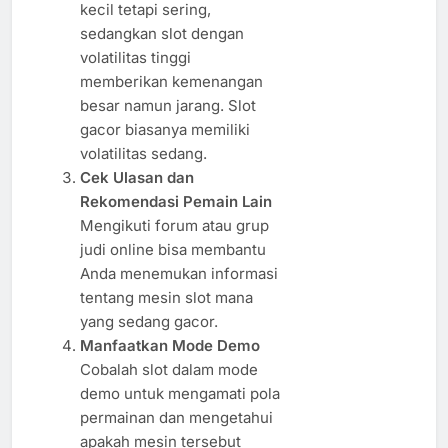
kecil tetapi sering,
sedangkan slot dengan
volatilitas tinggi
memberikan kemenangan
besar namun jarang. Slot
gacor biasanya memiliki
volatilitas sedang.
Cek Ulasan dan
Rekomendasi Pemain Lain
Mengikuti forum atau grup
judi online bisa membantu
Anda menemukan informasi
tentang mesin slot mana
yang sedang gacor.
Manfaatkan Mode Demo
Cobalah slot dalam mode
demo untuk mengamati pola
permainan dan mengetahui
apakah mesin tersebut