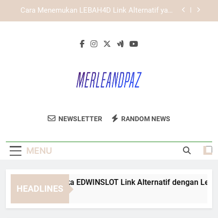
Skip
KAYA787 Alternatif sebagai Opsi Akses dengan
to
Sistem yang Responsif
content
KAYA787 Alternatif sebagai Jalur Akses yang
Mudah Dipahami Pengguna
Panduan Membuka EDWINSLOT Link Alternatif
dengan Lebih Praktis
Cara Menemukan LEBAH4D Link Alternatif yang
Mudah Diakses
KAYA787 Alternatif sebagai Opsi Akses dengan
Sistem yang Responsif
Merle And Paz
Dapatkan Perhiasan Mewah Dan Aksesori
KAYA787 Alternatif sebagai Jalur Akses yang
NEWSLETTER
RANDOM NEWS
Mudah Dipahami Pengguna
Berkualitas Di Merle And Paz Untuk
Melengkapi Gaya Anda.
MENU
nduan Membuka EDWINSLOT Link Alternatif dengan Lebih Pra
HEADLINES
Weeks Ago