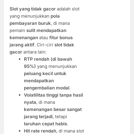
Slot yang tidak gacor
adalah slot
yang menunjukkan
pola
pembayaran buruk
, di mana
pemain
sulit mendapatkan
kemenangan
atau
fitur bonus
jarang aktif
. Ciri-ciri
slot tidak
gacor
antara lain:
RTP rendah (di bawah
95%)
yang menunjukkan
peluang kecil untuk
mendapatkan
pengembalian modal
.
Volatilitas tinggi tanpa hasil
nyata
, di mana
kemenangan besar sangat
jarang terjadi
, tetapi
taruhan cepat habis
.
Hit rate rendah
, di mana slot