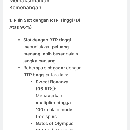
Memaksimalkan
Kemenangan
1. Pilih Slot dengan RTP Tinggi (Di
Atas 96%)
Slot dengan RTP tinggi
menunjukkan
peluang
menang lebih besar
dalam
jangka panjang
.
Beberapa
slot gacor
dengan
RTP tinggi
antara lain:
Sweet Bonanza
(96,51%)
:
Menawarkan
multiplier hingga
100x
dalam
mode
free spins
.
Gates of Olympus