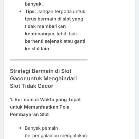
banyak
.
Tips:
Jangan tergoda untuk
terus bermain di slot yang
tidak memberikan
kemenangan
, lebih baik
berhenti sejenak
atau
ganti
ke slot lain
.
Strategi Bermain di Slot
Gacor untuk Menghindari
Slot Tidak Gacor
1. Bermain di Waktu yang Tepat
untuk Memanfaatkan Pola
Pembayaran Slot
Banyak pemain
berpengalaman mengatakan