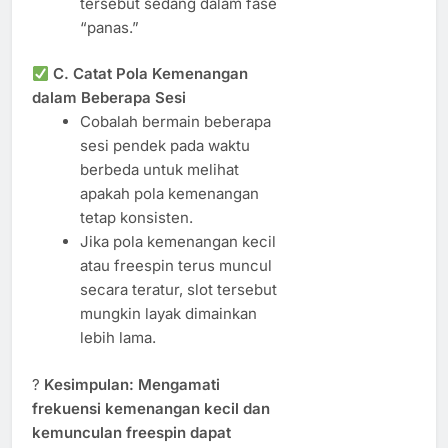
tersebut sedang dalam fase
“panas.”
C. Catat Pola Kemenangan
dalam Beberapa Sesi
Cobalah bermain beberapa
sesi pendek pada waktu
berbeda untuk melihat
apakah pola kemenangan
tetap konsisten.
Jika pola kemenangan kecil
atau freespin terus muncul
secara teratur, slot tersebut
mungkin layak dimainkan
lebih lama.
?
Kesimpulan:
Mengamati
frekuensi kemenangan kecil dan
kemunculan freespin dapat