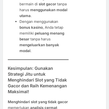
bermain di
slot gacor
tanpa
harus
menggunakan modal
utama
.
Dengan menggunakan
bonus kasino
, Anda tetap
memiliki
peluang menang
besar
tanpa harus
mengeluarkan banyak
modal
.
Kesimpulan: Gunakan
Strategi Jitu untuk
Menghindari Slot yang Tidak
Gacor dan Raih Kemenangan
Maksimal!
Menghindari slot yang tidak gacor
memerlukan
analisis cermat