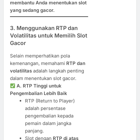
membantu Anda menentukan slot
yang sedang gacor.
3. Menggunakan RTP dan
Volatilitas untuk Memilih Slot
Gacor
Selain memperhatikan pola
kemenangan, memahami
RTP dan
volatilitas
adalah langkah penting
dalam menentukan slot gacor.
A. RTP Tinggi untuk
Pengembalian Lebih Baik
RTP (Return to Player)
adalah persentase
pengembalian kepada
pemain dalam jangka
panjang.
Slot dengan
RTP di atas