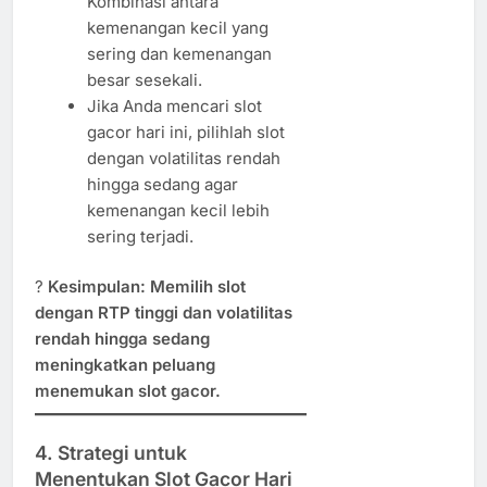
Kombinasi antara
kemenangan kecil yang
sering dan kemenangan
besar sesekali.
Jika Anda mencari slot
gacor hari ini, pilihlah slot
dengan volatilitas rendah
hingga sedang agar
kemenangan kecil lebih
sering terjadi.
?
Kesimpulan:
Memilih slot
dengan RTP tinggi dan volatilitas
rendah hingga sedang
meningkatkan peluang
menemukan slot gacor.
4. Strategi untuk
Menentukan Slot Gacor Hari