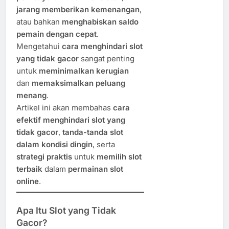
jarang memberikan kemenangan
,
atau bahkan
menghabiskan saldo
pemain dengan cepat
.
Mengetahui
cara menghindari slot
yang tidak gacor
sangat penting
untuk
meminimalkan kerugian
dan
memaksimalkan peluang
menang
.
Artikel ini akan membahas
cara
efektif menghindari slot yang
tidak gacor
,
tanda-tanda slot
dalam kondisi dingin
, serta
strategi praktis
untuk
memilih slot
terbaik
dalam
permainan slot
online
.
Apa Itu Slot yang Tidak
Gacor?