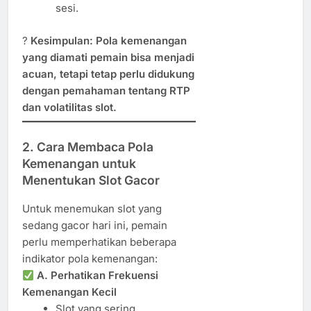
sesi.
?
Kesimpulan:
Pola kemenangan
yang diamati pemain bisa menjadi
acuan, tetapi tetap perlu didukung
dengan pemahaman tentang RTP
dan volatilitas slot.
2. Cara Membaca Pola
Kemenangan untuk
Menentukan Slot Gacor
Untuk menemukan slot yang
sedang gacor hari ini, pemain
perlu memperhatikan beberapa
indikator pola kemenangan:
A. Perhatikan Frekuensi
Kemenangan Kecil
Slot yang sering