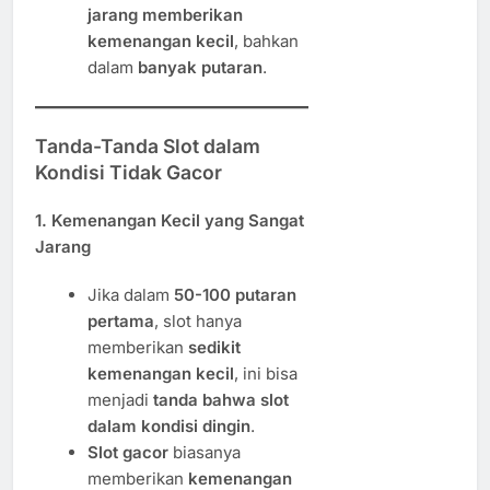
jarang memberikan
kemenangan kecil
, bahkan
dalam
banyak putaran
.
Tanda-Tanda Slot dalam
Kondisi Tidak Gacor
1. Kemenangan Kecil yang Sangat
Jarang
Jika dalam
50-100 putaran
pertama
, slot hanya
memberikan
sedikit
kemenangan kecil
, ini bisa
menjadi
tanda bahwa slot
dalam kondisi dingin
.
Slot gacor
biasanya
memberikan
kemenangan