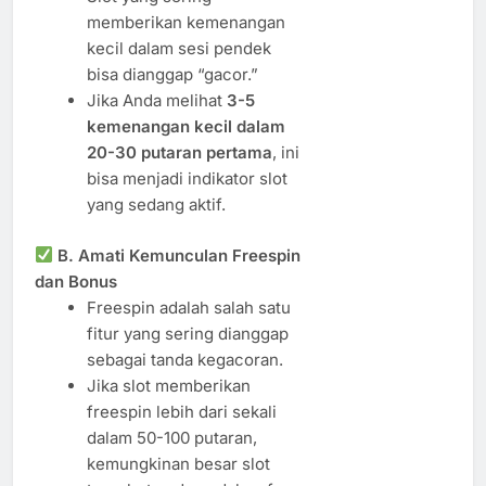
memberikan kemenangan
kecil dalam sesi pendek
bisa dianggap “gacor.”
Jika Anda melihat
3-5
kemenangan kecil dalam
20-30 putaran pertama
, ini
bisa menjadi indikator slot
yang sedang aktif.
B. Amati Kemunculan Freespin
dan Bonus
Freespin adalah salah satu
fitur yang sering dianggap
sebagai tanda kegacoran.
Jika slot memberikan
freespin lebih dari sekali
dalam 50-100 putaran,
kemungkinan besar slot