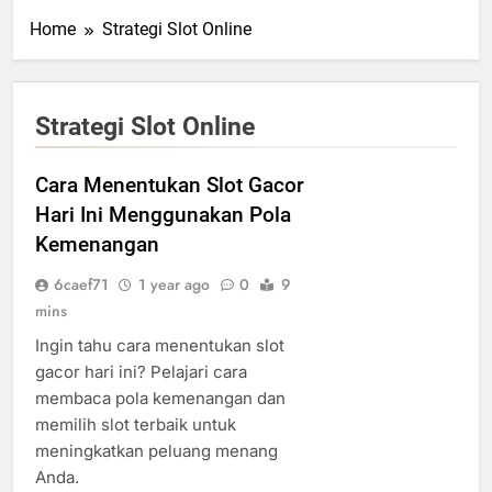
Home
Strategi Slot Online
Strategi Slot Online
Cara Menentukan Slot Gacor
Hari Ini Menggunakan Pola
Kemenangan
6caef71
1 year ago
0
9
mins
Ingin tahu cara menentukan slot
gacor hari ini? Pelajari cara
membaca pola kemenangan dan
memilih slot terbaik untuk
meningkatkan peluang menang
Anda.