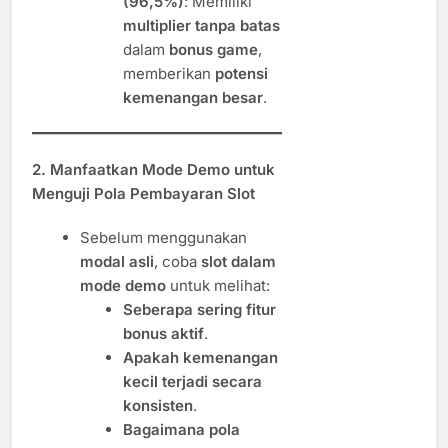
(96,5%)
: Memiliki
multiplier tanpa batas
dalam
bonus game
,
memberikan
potensi
kemenangan besar
.
2. Manfaatkan Mode Demo untuk
Menguji Pola Pembayaran Slot
Sebelum menggunakan
modal asli
, coba
slot dalam
mode demo
untuk melihat:
Seberapa sering fitur
bonus aktif
.
Apakah kemenangan
kecil terjadi secara
konsisten
.
Bagaimana pola