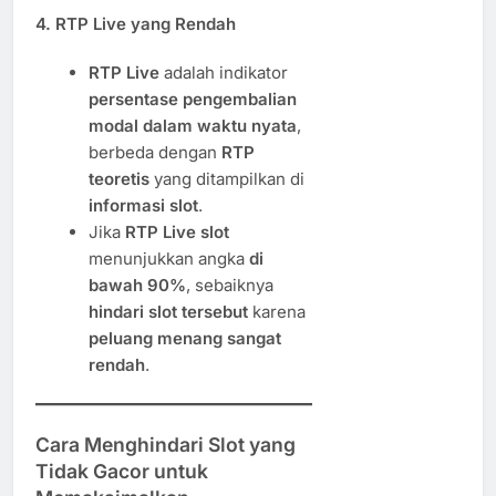
4. RTP Live yang Rendah
RTP Live
adalah indikator
persentase pengembalian
modal dalam waktu nyata
,
berbeda dengan
RTP
teoretis
yang ditampilkan di
informasi slot
.
Jika
RTP Live slot
menunjukkan angka
di
bawah 90%
, sebaiknya
hindari slot tersebut
karena
peluang menang sangat
rendah
.
Cara Menghindari Slot yang
Tidak Gacor untuk