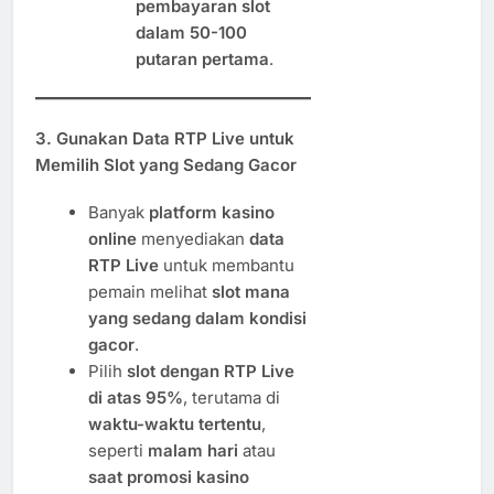
pembayaran slot
dalam 50-100
putaran pertama
.
3. Gunakan Data RTP Live untuk
Memilih Slot yang Sedang Gacor
Banyak
platform kasino
online
menyediakan
data
RTP Live
untuk membantu
pemain melihat
slot mana
yang sedang dalam kondisi
gacor
.
Pilih
slot dengan RTP Live
di atas 95%
, terutama di
waktu-waktu tertentu
,
seperti
malam hari
atau
saat promosi kasino