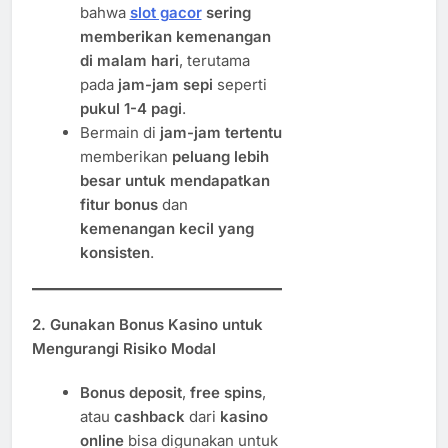
bahwa
slot gacor
sering
memberikan kemenangan
di malam hari
, terutama
pada
jam-jam sepi
seperti
pukul 1-4 pagi
.
Bermain di
jam-jam tertentu
memberikan
peluang lebih
besar untuk mendapatkan
fitur bonus
dan
kemenangan kecil yang
konsisten
.
2. Gunakan Bonus Kasino untuk
Mengurangi Risiko Modal
Bonus deposit
,
free spins
,
atau
cashback
dari
kasino
online
bisa digunakan untuk