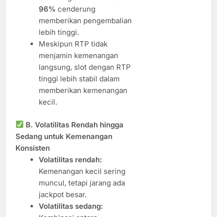
96%
cenderung
memberikan pengembalian
lebih tinggi.
Meskipun RTP tidak
menjamin kemenangan
langsung, slot dengan RTP
tinggi lebih stabil dalam
memberikan kemenangan
kecil.
B. Volatilitas Rendah hingga
Sedang untuk Kemenangan
Konsisten
Volatilitas rendah:
Kemenangan kecil sering
muncul, tetapi jarang ada
jackpot besar.
Volatilitas sedang: