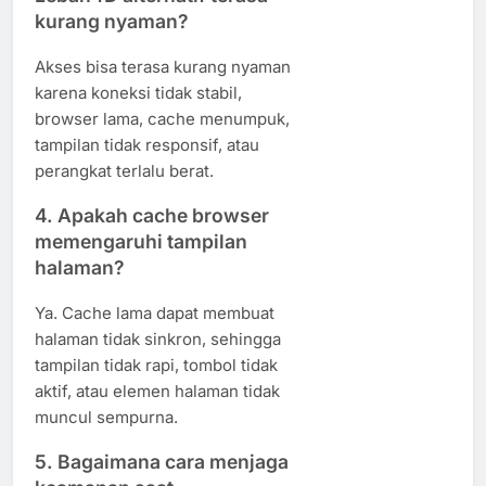
kurang nyaman?
Akses bisa terasa kurang nyaman
karena koneksi tidak stabil,
browser lama, cache menumpuk,
tampilan tidak responsif, atau
perangkat terlalu berat.
4. Apakah cache browser
memengaruhi tampilan
halaman?
Ya. Cache lama dapat membuat
halaman tidak sinkron, sehingga
tampilan tidak rapi, tombol tidak
aktif, atau elemen halaman tidak
muncul sempurna.
5. Bagaimana cara menjaga