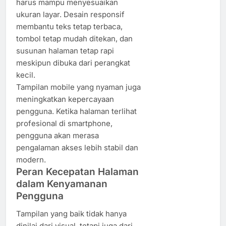
harus mampu menyesuaikan
ukuran layar. Desain responsif
membantu teks tetap terbaca,
tombol tetap mudah ditekan, dan
susunan halaman tetap rapi
meskipun dibuka dari perangkat
kecil.
Tampilan mobile yang nyaman juga
meningkatkan kepercayaan
pengguna. Ketika halaman terlihat
profesional di smartphone,
pengguna akan merasa
pengalaman akses lebih stabil dan
modern.
Peran Kecepatan Halaman
dalam Kenyamanan
Pengguna
Tampilan yang baik tidak hanya
dinilai dari visual, tetapi juga dari