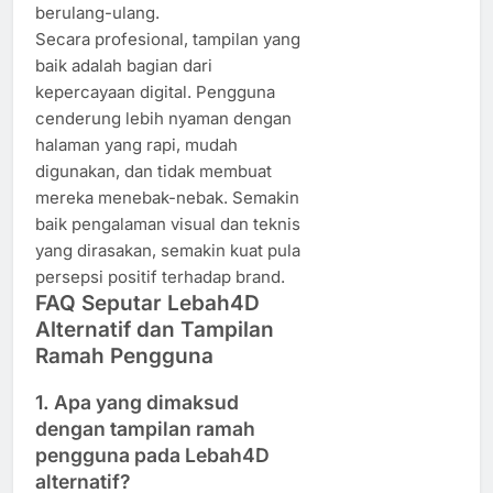
berulang-ulang.
Secara profesional, tampilan yang
baik adalah bagian dari
kepercayaan digital. Pengguna
cenderung lebih nyaman dengan
halaman yang rapi, mudah
digunakan, dan tidak membuat
mereka menebak-nebak. Semakin
baik pengalaman visual dan teknis
yang dirasakan, semakin kuat pula
persepsi positif terhadap brand.
FAQ Seputar Lebah4D
Alternatif dan Tampilan
Ramah Pengguna
1. Apa yang dimaksud
dengan tampilan ramah
pengguna pada Lebah4D
alternatif?