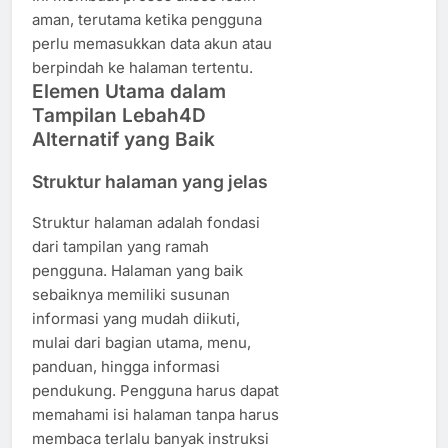
aman, terutama ketika pengguna
perlu memasukkan data akun atau
berpindah ke halaman tertentu.
Elemen Utama dalam
Tampilan Lebah4D
Alternatif yang Baik
Struktur halaman yang jelas
Struktur halaman adalah fondasi
dari tampilan yang ramah
pengguna. Halaman yang baik
sebaiknya memiliki susunan
informasi yang mudah diikuti,
mulai dari bagian utama, menu,
panduan, hingga informasi
pendukung. Pengguna harus dapat
memahami isi halaman tanpa harus
membaca terlalu banyak instruksi