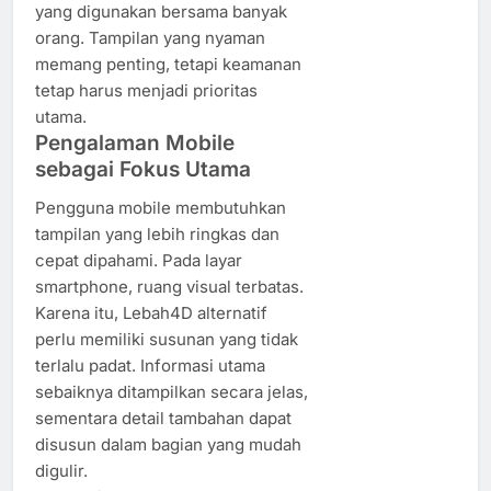
yang digunakan bersama banyak
orang. Tampilan yang nyaman
memang penting, tetapi keamanan
tetap harus menjadi prioritas
utama.
Pengalaman Mobile
sebagai Fokus Utama
Pengguna mobile membutuhkan
tampilan yang lebih ringkas dan
cepat dipahami. Pada layar
smartphone, ruang visual terbatas.
Karena itu, Lebah4D alternatif
perlu memiliki susunan yang tidak
terlalu padat. Informasi utama
sebaiknya ditampilkan secara jelas,
sementara detail tambahan dapat
disusun dalam bagian yang mudah
digulir.