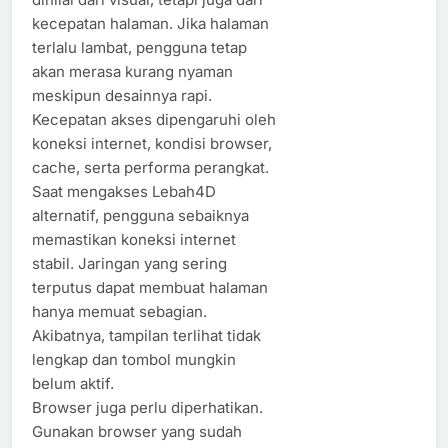
kecepatan halaman. Jika halaman
terlalu lambat, pengguna tetap
akan merasa kurang nyaman
meskipun desainnya rapi.
Kecepatan akses dipengaruhi oleh
koneksi internet, kondisi browser,
cache, serta performa perangkat.
Saat mengakses Lebah4D
alternatif, pengguna sebaiknya
memastikan koneksi internet
stabil. Jaringan yang sering
terputus dapat membuat halaman
hanya memuat sebagian.
Akibatnya, tampilan terlihat tidak
lengkap dan tombol mungkin
belum aktif.
Browser juga perlu diperhatikan.
Gunakan browser yang sudah