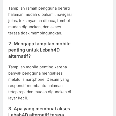
Tampilan ramah pengguna berarti
halaman mudah dipahami, navigasi
jelas, teks nyaman dibaca, tombol
mudah digunakan, dan akses
terasa tidak membingungkan.
2. Mengapa tampilan mobile
penting untuk Lebah4D
alternatif?
Tampilan mobile penting karena
banyak pengguna mengakses
melalui smartphone. Desain yang
responsif membantu halaman
tetap rapi dan mudah digunakan di
layar kecil.
3. Apa yang membuat akses
Lebah4D alternatif terasa