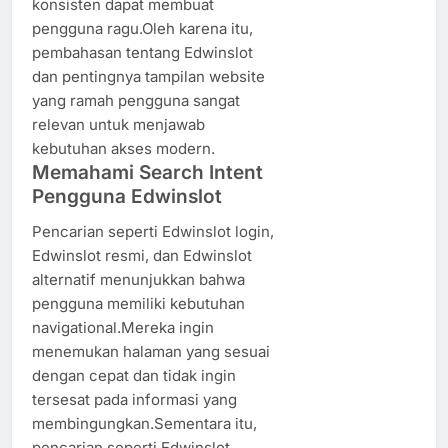
konsisten dapat membuat
pengguna ragu.Oleh karena itu,
pembahasan tentang Edwinslot
dan pentingnya tampilan website
yang ramah pengguna sangat
relevan untuk menjawab
kebutuhan akses modern.
Memahami Search Intent
Pengguna Edwinslot
Pencarian seperti Edwinslot login,
Edwinslot resmi, dan Edwinslot
alternatif menunjukkan bahwa
pengguna memiliki kebutuhan
navigational.Mereka ingin
menemukan halaman yang sesuai
dengan cepat dan tidak ingin
tersesat pada informasi yang
membingungkan.Sementara itu,
pencarian seperti Edwinslot