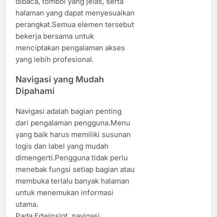
dibaca, tombol yang jelas, serta
halaman yang dapat menyesuaikan
perangkat.Semua elemen tersebut
bekerja bersama untuk
menciptakan pengalaman akses
yang lebih profesional.
Navigasi yang Mudah
Dipahami
Navigasi adalah bagian penting
dari pengalaman pengguna.Menu
yang baik harus memiliki susunan
logis dan label yang mudah
dimengerti.Pengguna tidak perlu
menebak fungsi setiap bagian atau
membuka terlalu banyak halaman
untuk menemukan informasi
utama.
Pada Edwinslot, navigasi