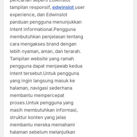
tampilan responsif,
edwinslot
user
experience, dan Edwinslot
panduan pengguna menunjukkan
intent informational.Pengguna
membutuhkan penjelasan tentang
cara mengakses brand dengan
lebih nyaman, aman, dan terarah.
Tampilan website yang ramah
pengguna dapat menjawab kedua
intent tersebut.Untuk pengguna
yang ingin langsung masuk ke
halaman, navigasi sederhana
membantu mempercepat
proses.Untuk pengguna yang
masih membutuhkan informasi,
struktur konten yang jelas
membantu mereka memahami
halaman sebelum melanjutkan