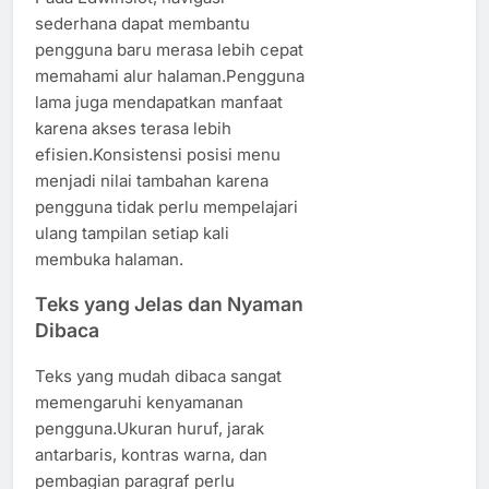
sederhana dapat membantu
pengguna baru merasa lebih cepat
memahami alur halaman.Pengguna
lama juga mendapatkan manfaat
karena akses terasa lebih
efisien.Konsistensi posisi menu
menjadi nilai tambahan karena
pengguna tidak perlu mempelajari
ulang tampilan setiap kali
membuka halaman.
Teks yang Jelas dan Nyaman
Dibaca
Teks yang mudah dibaca sangat
memengaruhi kenyamanan
pengguna.Ukuran huruf, jarak
antarbaris, kontras warna, dan
pembagian paragraf perlu