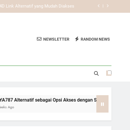
 Link Alternatif yang Mudah Diakses
i Akses dengan Sistem yang Responsif
r Akses yang Mudah Dipahami Pengguna
NEWSLETTER
RANDOM NEWS
ink Alternatif dengan Lebih Praktis
 Link Alternatif yang Mudah Diakses
ntuk Melengkapi Gaya Anda.
i Akses dengan Sistem yang Responsif
r Akses yang Mudah Dipahami Pengguna
atif sebagai Opsi Akses dengan Sistem yang Responsif