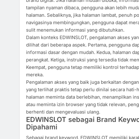
brand digital. Jika halaman mudah dibuka, informasi
tampilan nyaman dibaca, pengguna akan lebih mud
halaman. Sebaliknya, jika halaman lambat, penuh p
navigasinya membingungkan, pengguna dapat mera
sulit menemukan informasi yang dibutuhkan.
Dalam konteks EDWINSLOT, pengalaman akses yang
dilihat dari beberapa aspek. Pertama, pengguna 
informasi dasar dengan mudah. Kedua, halaman dap
perangkat. Ketiga, instruksi yang tersedia tidak m
Keempat, pengguna tetap memiliki kontrol terhadap 
mereka.
Pengalaman akses yang baik juga berkaitan denga
yang terlihat praktis tetap perlu dinilai secara hati-
halaman meminta data berlebihan, menampilkan in
atau meminta izin browser yang tidak relevan, pen
berhenti dan mengevaluasi ulang.
EDWINSLOT sebagai Brand Keywo
Dipahami
Sebagai brand keyword, EDWINSLOT memiliki karak