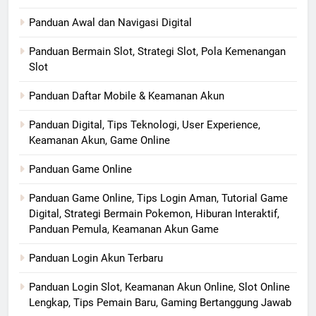
Panduan Awal dan Navigasi Digital
Panduan Bermain Slot, Strategi Slot, Pola Kemenangan
Slot
Panduan Daftar Mobile & Keamanan Akun
Panduan Digital, Tips Teknologi, User Experience,
Keamanan Akun, Game Online
Panduan Game Online
Panduan Game Online, Tips Login Aman, Tutorial Game
Digital, Strategi Bermain Pokemon, Hiburan Interaktif,
Panduan Pemula, Keamanan Akun Game
Panduan Login Akun Terbaru
Panduan Login Slot, Keamanan Akun Online, Slot Online
Lengkap, Tips Pemain Baru, Gaming Bertanggung Jawab