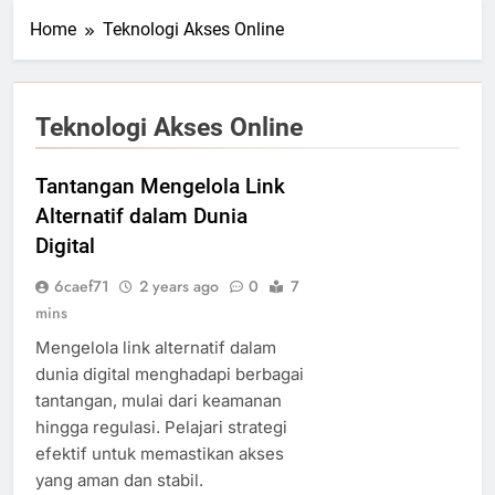
Home
Teknologi Akses Online
Teknologi Akses Online
Tantangan Mengelola Link
Alternatif dalam Dunia
Digital
6caef71
2 years ago
0
7
mins
Mengelola link alternatif dalam
dunia digital menghadapi berbagai
tantangan, mulai dari keamanan
hingga regulasi. Pelajari strategi
efektif untuk memastikan akses
yang aman dan stabil.