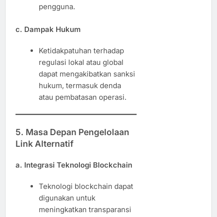
pengguna.
c. Dampak Hukum
Ketidakpatuhan terhadap
regulasi lokal atau global
dapat mengakibatkan sanksi
hukum, termasuk denda
atau pembatasan operasi.
5. Masa Depan Pengelolaan
Link Alternatif
a. Integrasi Teknologi Blockchain
Teknologi blockchain dapat
digunakan untuk
meningkatkan transparansi