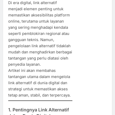
Di era digital, link alternatif
menjadi elemen penting untuk
memastikan aksesibilitas platform
online, terutama untuk layanan
yang sering menghadapi kendala
seperti pemblokiran regional atau
gangguan teknis. Namun,
pengelolaan link alternatif tidaklah
mudah dan menghadirkan berbagai
tantangan yang perlu diatasi oleh
penyedia layanan.
Artikel ini akan membahas
tantangan utama dalam mengelola
link alternatif di dunia digital dan
strategi untuk memastikan akses
tetap aman, stabil, dan terpercaya.
1. Pentingnya Link Alternatif