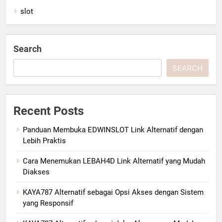
slot
Search
SEARCH
Recent Posts
Panduan Membuka EDWINSLOT Link Alternatif dengan
Lebih Praktis
Cara Menemukan LEBAH4D Link Alternatif yang Mudah
Diakses
KAYA787 Alternatif sebagai Opsi Akses dengan Sistem
yang Responsif