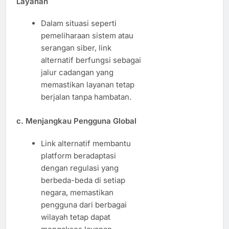
Layanan
Dalam situasi seperti
pemeliharaan sistem atau
serangan siber, link
alternatif berfungsi sebagai
jalur cadangan yang
memastikan layanan tetap
berjalan tanpa hambatan.
c. Menjangkau Pengguna Global
Link alternatif membantu
platform beradaptasi
dengan regulasi yang
berbeda-beda di setiap
negara, memastikan
pengguna dari berbagai
wilayah tetap dapat