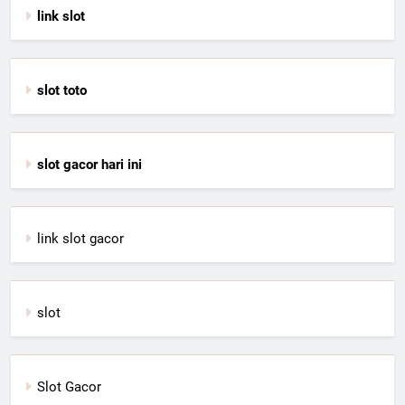
link slot
slot toto
slot gacor hari ini
link slot gacor
slot
Slot Gacor