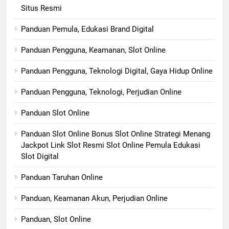
Situs Resmi
Panduan Pemula, Edukasi Brand Digital
Panduan Pengguna, Keamanan, Slot Online
Panduan Pengguna, Teknologi Digital, Gaya Hidup Online
Panduan Pengguna, Teknologi, Perjudian Online
Panduan Slot Online
Panduan Slot Online Bonus Slot Online Strategi Menang
Jackpot Link Slot Resmi Slot Online Pemula Edukasi
Slot Digital
Panduan Taruhan Online
Panduan, Keamanan Akun, Perjudian Online
Panduan, Slot Online