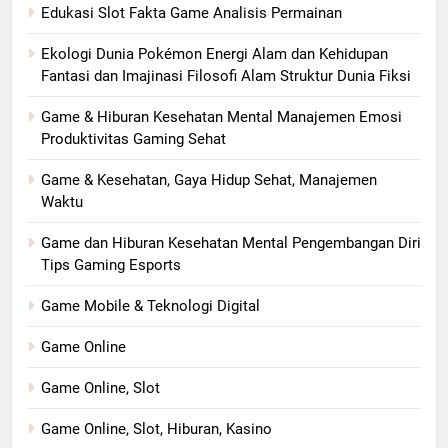
Edukasi Slot Fakta Game Analisis Permainan
Ekologi Dunia Pokémon Energi Alam dan Kehidupan
Fantasi dan Imajinasi Filosofi Alam Struktur Dunia Fiksi
Game & Hiburan Kesehatan Mental Manajemen Emosi
Produktivitas Gaming Sehat
Game & Kesehatan, Gaya Hidup Sehat, Manajemen
Waktu
Game dan Hiburan Kesehatan Mental Pengembangan Diri
Tips Gaming Esports
Game Mobile & Teknologi Digital
Game Online
Game Online, Slot
Game Online, Slot, Hiburan, Kasino