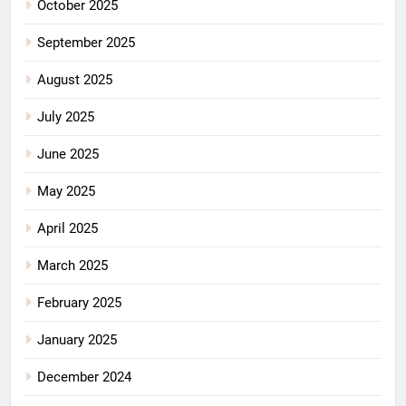
October 2025
September 2025
August 2025
July 2025
June 2025
May 2025
April 2025
March 2025
February 2025
January 2025
December 2024