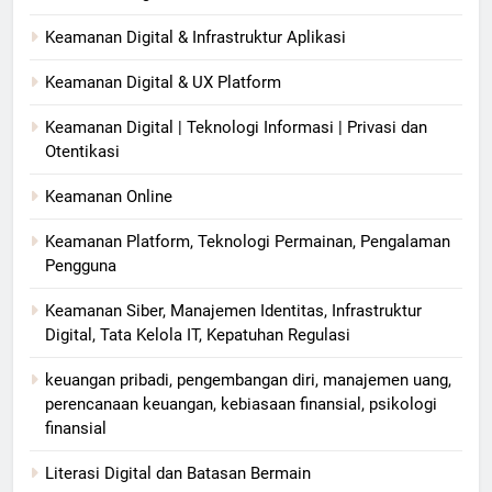
Keamanan Digital & Infrastruktur Aplikasi
Keamanan Digital & UX Platform
Keamanan Digital | Teknologi Informasi | Privasi dan
Otentikasi
Keamanan Online
Keamanan Platform, Teknologi Permainan, Pengalaman
Pengguna
Keamanan Siber, Manajemen Identitas, Infrastruktur
Digital, Tata Kelola IT, Kepatuhan Regulasi
keuangan pribadi, pengembangan diri, manajemen uang,
perencanaan keuangan, kebiasaan finansial, psikologi
finansial
Literasi Digital dan Batasan Bermain