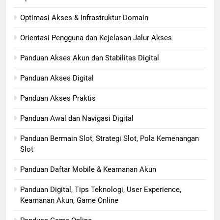
Optimasi Akses & Infrastruktur Domain
Orientasi Pengguna dan Kejelasan Jalur Akses
Panduan Akses Akun dan Stabilitas Digital
Panduan Akses Digital
Panduan Akses Praktis
Panduan Awal dan Navigasi Digital
Panduan Bermain Slot, Strategi Slot, Pola Kemenangan
Slot
Panduan Daftar Mobile & Keamanan Akun
Panduan Digital, Tips Teknologi, User Experience,
Keamanan Akun, Game Online