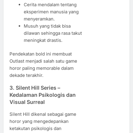
Cerita mendalam tentang
eksperimen manusia yang
menyeramkan.
Musuh yang tidak bisa
dilawan sehingga rasa takut
meningkat drastis.
Pendekatan bold ini membuat
Outlast menjadi salah satu game
horor paling memorable dalam
dekade terakhir.
3. Silent Hill Series –
Kedalaman Psikologis dan
Visual Surreal
Silent Hill dikenal sebagai game
horor yang mengedepankan
ketakutan psikologis dan