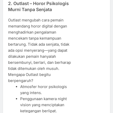
2. Outlast – Horor Psikologis
Murni Tanpa Senjata
Outlast mengubah cara pemain
memandang horor digital dengan
menghadirkan pengalaman
mencekam tanpa kemampuan
bertarung. Tidak ada senjata, tidak
ada opsi menyerang—yang dapat
dilakukan pemain hanyalah
bersembunyi, berlari, dan berharap
tidak ditemukan oleh musuh.
Mengapa Outlast begitu
berpengaruh?
Atmosfer horor psikologis
yang intens.
Penggunaan kamera night
vision yang menciptakan
ketegangan berlipat.