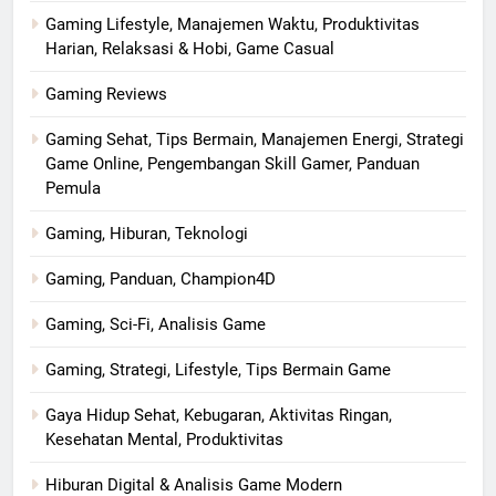
Gaming Lifestyle, Manajemen Waktu, Produktivitas
Harian, Relaksasi & Hobi, Game Casual
Gaming Reviews
Gaming Sehat, Tips Bermain, Manajemen Energi, Strategi
Game Online, Pengembangan Skill Gamer, Panduan
Pemula
Gaming, Hiburan, Teknologi
Gaming, Panduan, Champion4D
Gaming, Sci-Fi, Analisis Game
Gaming, Strategi, Lifestyle, Tips Bermain Game
Gaya Hidup Sehat, Kebugaran, Aktivitas Ringan,
Kesehatan Mental, Produktivitas
Hiburan Digital & Analisis Game Modern