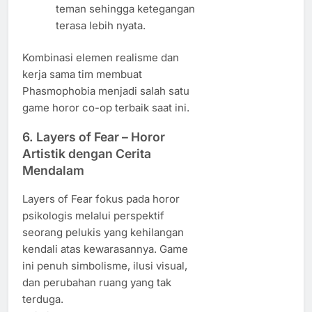
teman sehingga ketegangan
terasa lebih nyata.
Kombinasi elemen realisme dan
kerja sama tim membuat
Phasmophobia menjadi salah satu
game horor co-op terbaik saat ini.
6. Layers of Fear – Horor
Artistik dengan Cerita
Mendalam
Layers of Fear fokus pada horor
psikologis melalui perspektif
seorang pelukis yang kehilangan
kendali atas kewarasannya. Game
ini penuh simbolisme, ilusi visual,
dan perubahan ruang yang tak
terduga.