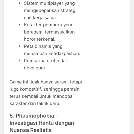
Sistem multiplayer yang
mengedepankan strategi
dan kerja sama.
Karakter pemburu yang
beragam, termasuk ikon
horor terkenal.
Peta dinamis yang
menambah ketidakpastian.
Pembaruan rutin dari
developer.
Game ini tidak hanya seram, tetapi
juga kompetitif, sehingga pemain
terus kembali untuk mencoba
karakter dan taktik baru.
5. Phasmophobia –
Investigasi Hantu dengan
Nuansa Realistis