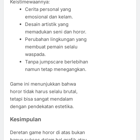
Keistimewaannya:
Cerita personal yang
emosional dan kelam.
Desain artistik yang
memadukan seni dan horor.
Perubahan lingkungan yang
membuat pemain selalu
waspada.
Tanpa jumpscare berlebihan
namun tetap menegangkan.
Game ini menunjukkan bahwa
horor tidak harus selalu brutal,
tetapi bisa sangat mendalam
dengan pendekatan estetika.
Kesimpulan
Deretan game horor di atas bukan
hanya sukses dalam hal grafik atau